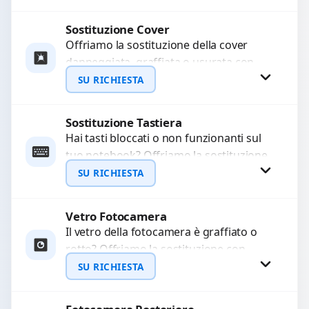
avanzati per...
Sostituzione Cover
Procedi
Offriamo la sostituzione della cover
danneggiata, graffiata o usurata con
ricambi di alta qualità e garantiti.
SU RICHIESTA
Ripristiniamo l’aspetto estetico e...
Sostituzione Tastiera
Richiedi Preventivo
Hai tasti bloccati o non funzionanti sul
tuo notebook? Offriamo la sostituzione
WhatsApp
completa della tastiera con ricambi di
SU RICHIESTA
alta qualità...
Vetro Fotocamera
Richiedi Preventivo
Il vetro della fotocamera è graffiato o
rotto? Offriamo la sostituzione con
WhatsApp
ricambi di alta qualità garantiti per 3
SU RICHIESTA
mesi....