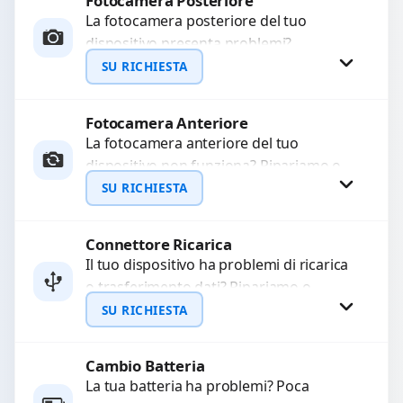
Fotocamera Posteriore
Richiedi Preventivo
La fotocamera posteriore del tuo
dispositivo presenta problemi?
WhatsApp
Interveniamo per risolvere guasti come
SU RICHIESTA
immagini sfocate, messa a fuoco non
funzionante,...
Fotocamera Anteriore
Richiedi Preventivo
La fotocamera anteriore del tuo
dispositivo non funziona? Ripariamo o
WhatsApp
sostituiamo fotocamere guaste con
SU RICHIESTA
problemi come immagini sfocate, messa
a...
Connettore Ricarica
Richiedi Preventivo
Il tuo dispositivo ha problemi di ricarica
o trasferimento dati? Ripariamo o
WhatsApp
sostituiamo connettori di ricarica guasti,
SU RICHIESTA
rotti, allentati, danneggiati,...
Cambio Batteria
Richiedi Preventivo
La tua batteria ha problemi? Poca