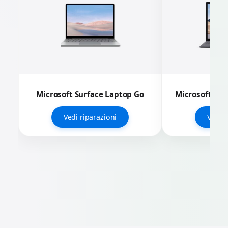
Microsoft Surface Laptop Go
Microsoft Sur
Vedi riparazioni
Vedi r