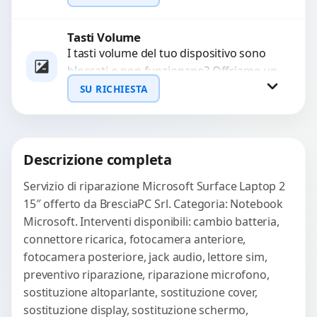
sostituzione utilizzando componenti di...
Tasti Volume
Richiedi Preventivo
I tasti volume del tuo dispositivo sono
bloccati o non funzionano? Offriamo un
WhatsApp
servizio di riparazione o sostituzione
SU RICHIESTA
con ricambi...
Richiedi Preventivo
Descrizione completa
WhatsApp
Servizio di riparazione Microsoft Surface Laptop 2
15″ offerto da BresciaPC Srl. Categoria: Notebook
Microsoft. Interventi disponibili: cambio batteria,
connettore ricarica, fotocamera anteriore,
fotocamera posteriore, jack audio, lettore sim,
preventivo riparazione, riparazione microfono,
sostituzione altoparlante, sostituzione cover,
sostituzione display, sostituzione schermo,