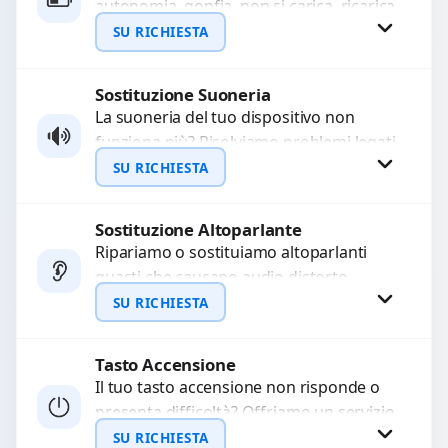
autonomia, gonfia, non si carica, ricarica
WhatsApp
lenta o cicli di ricarica esauriti?
SU RICHIESTA
Sostituiamo la...
Sostituzione Suoneria
Richiedi Preventivo
La suoneria del tuo dispositivo non
funziona più? Risolviamo problemi legati
WhatsApp
a moduli audio difettosi con interventi
SU RICHIESTA
precisi e componenti...
Sostituzione Altoparlante
Richiedi Preventivo
Ripariamo o sostituiamo altoparlanti
guasti che causano audio distorto,
WhatsApp
basso o assente. Utilizziamo ricambi di
SU RICHIESTA
alta qualità garantiti per 3...
Tasto Accensione
Richiedi Preventivo
Il tuo tasto accensione non risponde o
presenta difficoltà? Offriamo un servizio
WhatsApp
professionale di riparazione o
SU RICHIESTA