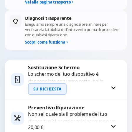
Vai alla pagina trasporto
Diagnosi trasparente
Eseguiamo sempre una diagnosi preliminare per
verificare la fattibilità dell'intervento prima di procedere
con qualsiasi riparazione.
Scopri come funziona
Sostituzione Schermo
Lo schermo del tuo dispositivo è
danneggiato con vetro rotto, bolle,
macchie, schermo nero o pixel morti?
SU RICHIESTA
Sostituiamo schermi completi...
Preventivo Riparazione
Richiedi Preventivo
Non sai quale sia il problema del tuo
dispositivo? I nostri tecnici eseguono un
WhatsApp
20,00
€
check-up completo con strumenti