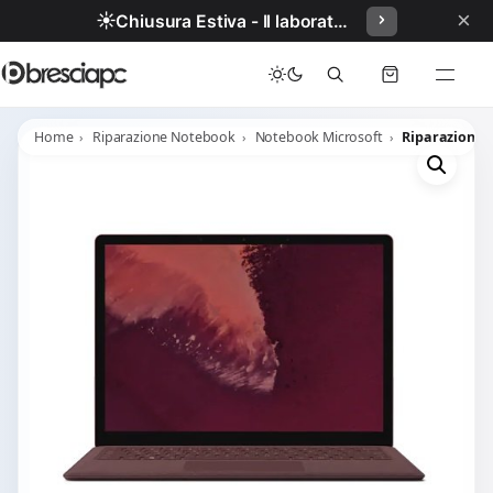
×
☀️
Chiusura Estiva - Il laboratorio resterà chiuso per ferie dal 29/06/2026 al 05/07/2026 compresi.
Home
Riparazione Notebook
Notebook Microsoft
Riparazione M