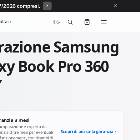
×
/07/2026 compresi.
attaci
razione Samsung
xy Book Pro 360
″
ranzia 3 mesi
i riparazione è coperta da
Scopri di più sulla garanzia
nzia di tre mesi per eventuali
funzionamenti, con ricambi di