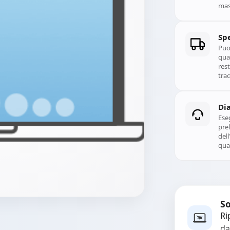
mass
Spe
Puoi
qual
rest
trac
Di
Ese
prel
del
qual
So
Ri
da