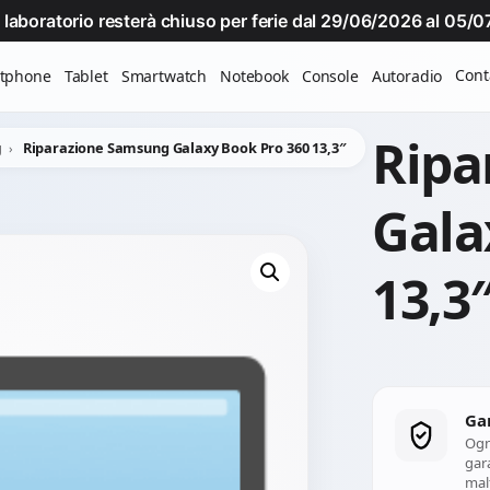
Il laboratorio resterà chiuso per ferie dal 29/06/2026 al 05
Cont
tphone
Tablet
Smartwatch
Notebook
Console
Autoradio
Ripa
g
Riparazione Samsung Galaxy Book Pro 360 13,3″
Gala
13,3
Ga
Ogn
gara
mal