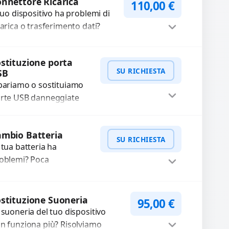
cambi di alta qualità...
nnettore Ricarica
110,00
€
 tuo dispositivo ha problemi di
carica o trasferimento dati?
pariamo o sostituiamo
nnettori di ricarica guasti,
Procedi
stituzione porta
tti, allentati, danneggiati,...
SU RICHIESTA
SB
pariamo o sostituiamo
rte USB danneggiate
e non trasmettono dati
non caricano.
WhatsApp
iedi Preventivo
mbio Batteria
ilizziamo ricambi di alta
SU RICHIESTA
 tua batteria ha
alità garantiti per...
oblemi? Poca
tonomia, gonfia, non si
rica, ricarica lenta o cicli
WhatsApp
iedi Preventivo
 ricarica esauriti?
stituzione Suoneria
95,00
€
stituiamo la...
 suoneria del tuo dispositivo
n funziona più? Risolviamo