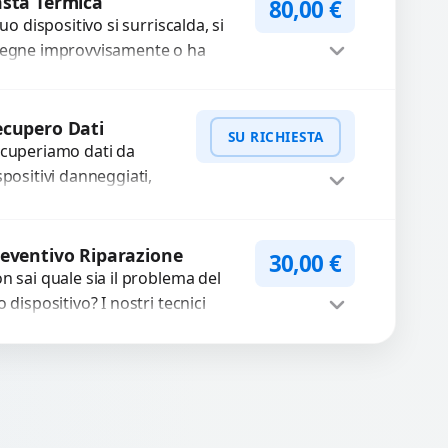
ta qualità garantiti...
sta Termica
80,00
€
 tuo dispositivo si surriscalda, si
egne improvvisamente o ha
estazioni rallentate a causa di
lvere o pasta termica usurata?...
Procedi
cupero Dati
SU RICHIESTA
cuperiamo dati da
spositivi danneggiati,
tti, guasti o mal
nzionanti. Utilizziamo
WhatsApp
iedi Preventivo
rumenti avanzati per
eventivo Riparazione
30,00
€
cuperare file importanti
n sai quale sia il problema del
caso di...
o dispositivo? I nostri tecnici
eguono un check-up completo
n strumenti avanzati per...
Procedi