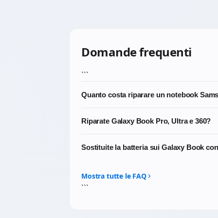
Domande frequenti
```
Quanto costa riparare un notebook Sam
Dipende dal guasto. La diagnosi costa €20
Riparate Galaxy Book Pro, Ultra e 360?
€65-€130 ricambi inclusi. Sui Galaxy Book 4
gratuito prima di intervenire, garanzia 3 m
Sì, tutte le linee Samsung notebook: Galaxy
Sostituite la batteria sui Galaxy Book con
Book Flex, Notebook 9, ATIV e Chromebook
Sì, anche sui Galaxy Book Pro, Galaxy Book 
Samsung quando reperibili o compatibili p
Mostra tutte le FAQ
```