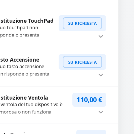
oblemi legati a moduli audio
fettosi con interventi precisi e
Procedi
mponenti...
stituzione TouchPad
SU RICHIESTA
 tuo touchpad non
sponde o presenta
lfunzionamenti?
friamo un servizio di
WhatsApp
iedi Preventivo
stituzione professionale
sto Accensione
SU RICHIESTA
ilizzando ricambi di alta
 tuo tasto accensione
alità garantiti...
n risponde o presenta
fficoltà? Offriamo un
rvizio professionale di
WhatsApp
iedi Preventivo
parazione o sostituzione
stituzione Ventola
110,00
€
ilizzando componenti
 ventola del tuo dispositivo è
..
morosa o non funziona
rrettamente? Offriamo la
stituzione con componenti di
Procedi