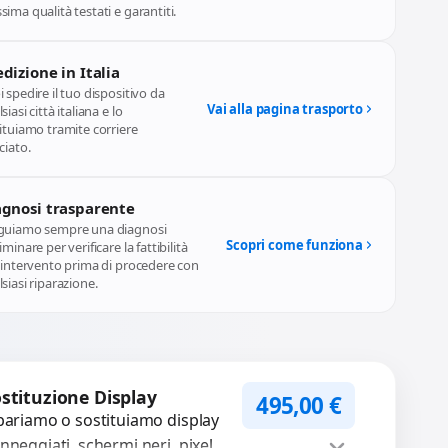
ima qualità testati e garantiti.
dizione in Italia
 spedire il tuo dispositivo da
Vai alla pagina trasporto
siasi città italiana e lo
ituiamo tramite corriere
ciato.
agnosi trasparente
guiamo sempre una diagnosi
Scopri come funziona
iminare per verificare la fattibilità
l'intervento prima di procedere con
siasi riparazione.
stituzione Display
495,00
€
pariamo o sostituiamo display
nneggiati, schermi neri, pixel