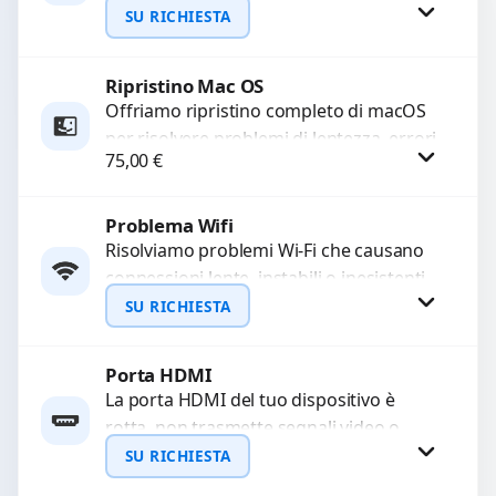
e prestazioni ottimali. Eseguiamo una
SU RICHIESTA
scansione approfondita e una...
Ripristino Mac OS
Richiedi Preventivo
Offriamo ripristino completo di macOS
per risolvere problemi di lentezza, errori
WhatsApp
75,00
€
di sistema o malfunzionamenti.
Configuriamo il sistema per garantire...
Problema Wifi
Procedi
Risolviamo problemi Wi-Fi che causano
connessioni lente, instabili o inesistenti.
Diagnosi approfondita per identificare
SU RICHIESTA
guasti hardware o software.
Garantiamo un...
Porta HDMI
Richiedi Preventivo
La porta HDMI del tuo dispositivo è
rotta, non trasmette segnali video o
WhatsApp
audio? Ripariamo o sostituiamo porte
SU RICHIESTA
HDMI con...