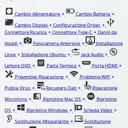
Cambio Alimentatore
Cambio Batteria
Cambio Display
Configurazione Driver
Connettore Ricarica
Connettore Type-C
Danni da
liquidi
Fotocamera Anteriore
Installazione
Linux
Installazione Ubuntu
Jack Audio
Lettore DVD
Pasta Termica
Porta HDMI
Preventivo Riparazione
Problema Wifi
Pulizia Virus
Recupero Dati
Riparazione
Microfono
Ripristino Mac OS
Ripristino
OS
Ripristino Windows
Scheda Video
Sostituzione Altoparlante
Sostituzione