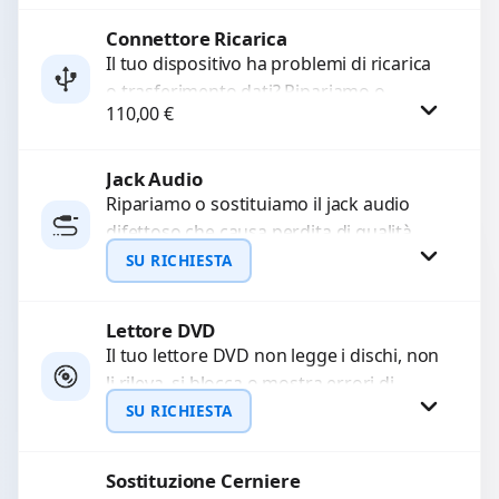
Sostituiamo la...
Connettore Ricarica
Procedi
Il tuo dispositivo ha problemi di ricarica
o trasferimento dati? Ripariamo o
110,00
€
sostituiamo connettori di ricarica guasti,
rotti, allentati, danneggiati,...
Jack Audio
Procedi
Ripariamo o sostituiamo il jack audio
difettoso che causa perdita di qualità
sonora o impossibilità di collegare cuffie
SU RICHIESTA
e accessori....
Lettore DVD
Richiedi Preventivo
Il tuo lettore DVD non legge i dischi, non
li rileva, si blocca o mostra errori di
WhatsApp
caricamento? Ripariamo o...
SU RICHIESTA
Sostituzione Cerniere
Richiedi Preventivo