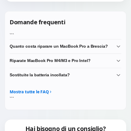
Domande frequenti
```
Quanto costa riparare un MacBook Pro a Brescia?
Diagnosi 20 EUR scalata. Riparazioni da 75-280 EUR.
Riparate MacBook Pro M4/M3 e Pro Intel?
Liquid Retina XDR pannelli costano di piu. Microsoldering
165-350 EUR.
Si: Pro 14/16 M4/M3/M2/M1, Pro 13 M2/M1, gamma Intel
Sostituite la batteria incollata?
Touch Bar 2016-2019, Retina 2012-2015, 17 legacy.
Si, celle Samsung/LG premium o OEM Apple. Rimozione
strip sicura. Garanzia 3 mesi.
Mostra tutte le FAQ
```
Hai bisogno di un consiglio?