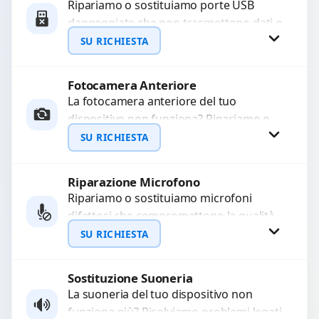
Ripariamo o sostituiamo porte USB
danneggiate che non trasmettono dati o
WhatsApp
non caricano. Utilizziamo ricambi di alta
SU RICHIESTA
qualità garantiti per...
Fotocamera Anteriore
Richiedi Preventivo
La fotocamera anteriore del tuo
dispositivo non funziona? Ripariamo o
WhatsApp
sostituiamo fotocamere guaste con
SU RICHIESTA
problemi come immagini sfocate, messa
a...
Riparazione Microfono
Richiedi Preventivo
Ripariamo o sostituiamo microfoni
difettosi che compromettono la qualità
WhatsApp
audio delle registrazioni o delle
SU RICHIESTA
chiamate. Diagnosi accurata e ricambi
di...
Sostituzione Suoneria
Richiedi Preventivo
La suoneria del tuo dispositivo non
funziona più? Risolviamo problemi legati
WhatsApp