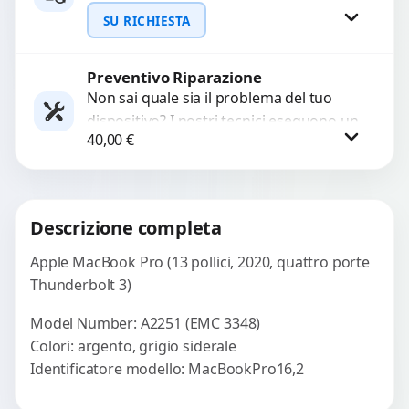
WhatsApp
funzionanti. Utilizziamo strumenti
SU RICHIESTA
avanzati per recuperare file importanti
in caso di...
Preventivo Riparazione
Richiedi Preventivo
Non sai quale sia il problema del tuo
dispositivo? I nostri tecnici eseguono un
WhatsApp
40,00
€
check-up completo con strumenti
avanzati per...
Procedi
Descrizione completa
Apple MacBook Pro (13 pollici, 2020, quattro porte
Thunderbolt 3)
Model Number: A2251 (EMC 3348)
Colori: argento, grigio siderale
Identificatore modello: MacBookPro16,2