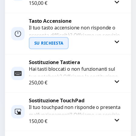
150,00
€
a moduli audio difettosi con interventi
precisi e componenti...
Tasto Accensione
Procedi
Il tuo tasto accensione non risponde o
presenta difficoltà? Offriamo un servizio
professionale di riparazione o
SU RICHIESTA
sostituzione utilizzando componenti di...
Sostituzione Tastiera
Richiedi Preventivo
Hai tasti bloccati o non funzionanti sul
tuo notebook? Offriamo la sostituzione
WhatsApp
250,00
€
completa della tastiera con ricambi di
alta qualità...
Sostituzione TouchPad
Procedi
Il tuo touchpad non risponde o presenta
malfunzionamenti? Offriamo un servizio
150,00
€
di sostituzione professionale utilizzando
ricambi di alta qualità garantiti...