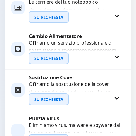
Le cerniere del tuo notebook o
dispositivo pieghevole sono rotte,
WhatsApp
allentate o bloccate? Ripariamo o
SU RICHIESTA
sostituiamo cerniere difettose con
problemi...
Cambio Alimentatore
Richiedi Preventivo
Offriamo un servizio professionale di
sostituzione alimentatore per problemi
WhatsApp
come alimentatore bruciato, corto
SU RICHIESTA
circuito, surriscaldamento, cali di
tensione o danni...
Sostituzione Cover
Richiedi Preventivo
Offriamo la sostituzione della cover
danneggiata, graffiata o usurata con
WhatsApp
ricambi di alta qualità e garantiti.
SU RICHIESTA
Ripristiniamo l’aspetto estetico e...
Pulizia Virus
Richiedi Preventivo
Eliminiamo virus, malware e spyware dal
tuo dispositivo per garantirne sicurezza
WhatsApp