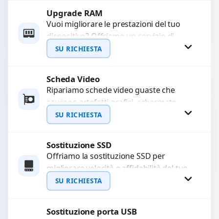
Upgrade RAM
Richiedi Preventivo
Vuoi migliorare le prestazioni del tuo
dispositivo? Offriamo un servizio di
WhatsApp
upgrade RAM per velocizzare
SU RICHIESTA
l’esecuzione di programmi e il...
Scheda Video
Richiedi Preventivo
Ripariamo schede video guaste che
causano artefatti grafici, schermate
WhatsApp
nere o rallentamenti. Diagnosi
SU RICHIESTA
approfondita e utilizzo di componenti di
alta...
Sostituzione SSD
Richiedi Preventivo
Offriamo la sostituzione SSD per
migliorare velocità e affidabilità del tuo
WhatsApp
dispositivo. In caso di
SU RICHIESTA
malfunzionamento, recuperiamo i dati
importanti...
Sostituzione porta USB
Richiedi Preventivo