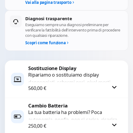
Vai alla pagina trasporto
Diagnosi trasparente
Eseguiamo sempre una diagnosi preliminare per
verificare la fattibilità dell'intervento prima di procedere
con qualsiasi riparazione.
Scopri come funziona
Sostituzione Display
Ripariamo o sostituiamo display
danneggiati, schermi neri, pixel morti,
560,00
€
righe sullo schermo, vetro incrinato,
LCD rotto, aloni o colori sbiaditi,...
Cambio Batteria
Procedi
La tua batteria ha problemi? Poca
autonomia, gonfia, non si carica, ricarica
250,00
€
lenta o cicli di ricarica esauriti?