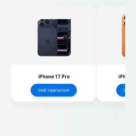
iPhone 17 Pro
iPhone 
Vedi riparazioni
Vedi r