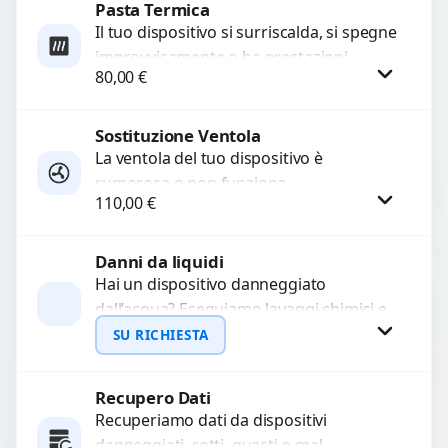
Pasta Termica
Procedi
Il tuo dispositivo si surriscalda, si spegne
improvvisamente o ha prestazioni
80,00
€
rallentate a causa di polvere o pasta
termica usurata?...
Sostituzione Ventola
Procedi
La ventola del tuo dispositivo è
rumorosa o non funziona
110,00
€
correttamente? Offriamo la sostituzione
con componenti di alta qualità
garantiti...
Danni da liquidi
Procedi
Hai un dispositivo danneggiato
dall’acqua? Eseguiamo lavaggi chimici e
pulizia agli ultrasuoni per rimuovere
SU RICHIESTA
ossidazioni, ripristinare i circuiti e
recuperare...
Recupero Dati
Richiedi Preventivo
Recuperiamo dati da dispositivi
danneggiati, rotti, guasti o mal