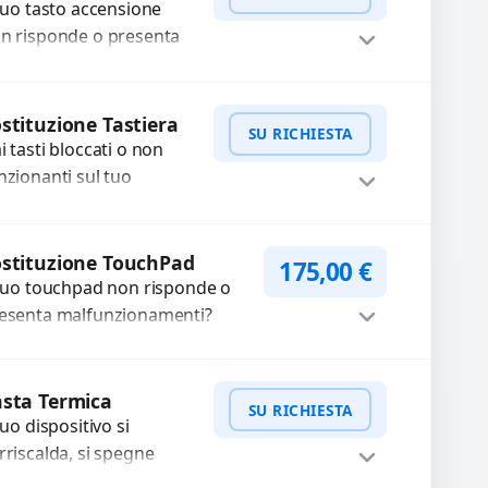
ecisi e componenti...
 tuo tasto accensione
n risponde o presenta
fficoltà? Offriamo un
rvizio professionale di
WhatsApp
iedi Preventivo
parazione o sostituzione
stituzione Tastiera
SU RICHIESTA
ilizzando componenti
i tasti bloccati o non
..
nzionanti sul tuo
tebook? Offriamo la
stituzione completa
WhatsApp
iedi Preventivo
lla tastiera con ricambi
stituzione TouchPad
175,00
€
alta qualità...
 tuo touchpad non risponde o
esenta malfunzionamenti?
friamo un servizio di
stituzione professionale
Procedi
ilizzando ricambi di alta qualità
sta Termica
SU RICHIESTA
antiti...
 tuo dispositivo si
rriscalda, si spegne
provvisamente o ha