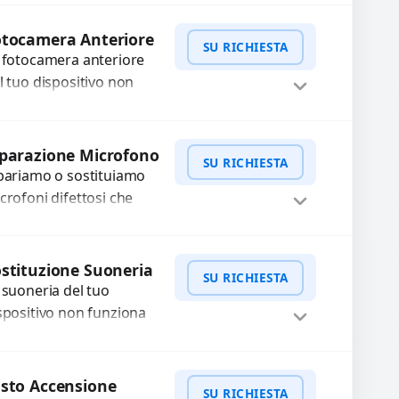
non caricano.
WhatsApp
iedi Preventivo
otocamera Anteriore
ilizziamo ricambi di alta
SU RICHIESTA
 fotocamera anteriore
alità garantiti per...
l tuo dispositivo non
nziona? Ripariamo o
stituiamo fotocamere
WhatsApp
iedi Preventivo
aste con problemi
parazione Microfono
SU RICHIESTA
me immagini sfocate,
pariamo o sostituiamo
ssa a...
crofoni difettosi che
mpromettono la qualità
dio delle registrazioni o
WhatsApp
iedi Preventivo
lle chiamate. Diagnosi
stituzione Suoneria
SU RICHIESTA
curata e ricambi di...
 suoneria del tuo
spositivo non funziona
ù? Risolviamo problemi
gati a moduli audio
WhatsApp
iedi Preventivo
fettosi con interventi
sto Accensione
SU RICHIESTA