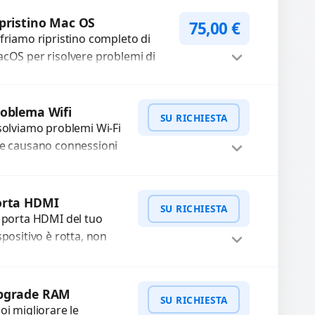
curezza e prestazioni
WhatsApp
iedi Preventivo
timali. Eseguiamo una
pristino Mac OS
75,00
€
ansione approfondita e
friamo ripristino completo di
a...
cOS per risolvere problemi di
ntezza, errori di sistema o
lfunzionamenti. Configuriamo
Procedi
 sistema per garantire...
oblema Wifi
SU RICHIESTA
solviamo problemi Wi-Fi
e causano connessioni
nte, instabili o
esistenti. Diagnosi
WhatsApp
iedi Preventivo
profondita per
orta HDMI
SU RICHIESTA
entificare guasti
 porta HDMI del tuo
rdware o software.
spositivo è rotta, non
rantiamo un...
asmette segnali video o
dio? Ripariamo o
WhatsApp
iedi Preventivo
stituiamo porte HDMI
pgrade RAM
SU RICHIESTA
n...
oi migliorare le