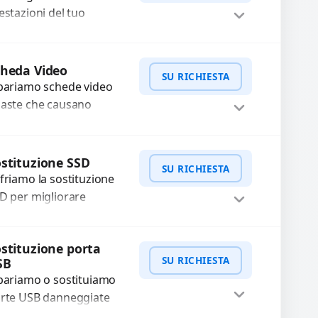
estazioni del tuo
spositivo? Offriamo un
rvizio di upgrade RAM
WhatsApp
iedi Preventivo
r velocizzare
cheda Video
SU RICHIESTA
esecuzione di programmi
pariamo schede video
...
aste che causano
tefatti grafici, schermate
re o rallentamenti.
WhatsApp
iedi Preventivo
agnosi approfondita e
stituzione SSD
SU RICHIESTA
ilizzo di componenti di
friamo la sostituzione
a...
D per migliorare
locità e affidabilità del
o dispositivo. In caso di
WhatsApp
iedi Preventivo
stituzione porta
lfunzionamento,
SU RICHIESTA
SB
cuperiamo i dati
pariamo o sostituiamo
portanti...
rte USB danneggiate
e non trasmettono dati