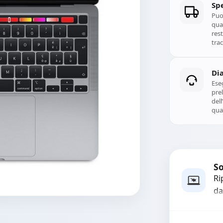
Spe
Puoi
qual
rest
trac
Di
Ese
prel
del
qual
So
Ri
da
mo
in