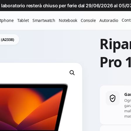
Il laboratorio resterà chiuso per ferie dal 29/06/2026 al 05
Cont
tphone
Tablet
Smartwatch
Notebook
Console
Autoradio
Ripa
 (A2338)
Pro 
Ga
Ogn
gara
mal
mass