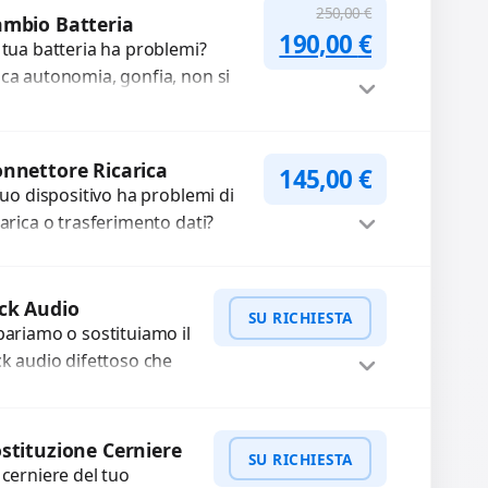
ori sbiaditi,...
250,00
€
mbio Batteria
Il prezzo originale
Il prezzo a
190,00
€
 tua batteria ha problemi?
ca autonomia, gonfia, non si
rica, ricarica lenta o cicli di
carica esauriti? Sostituiamo la...
Procedi
nnettore Ricarica
145,00
€
 tuo dispositivo ha problemi di
carica o trasferimento dati?
pariamo o sostituiamo
nnettori di ricarica guasti,
Procedi
tti, allentati, danneggiati,...
ck Audio
SU RICHIESTA
pariamo o sostituiamo il
ck audio difettoso che
usa perdita di qualità
nora o impossibilità di
WhatsApp
iedi Preventivo
llegare cuffie e
stituzione Cerniere
SU RICHIESTA
cessori....
 cerniere del tuo