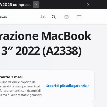
×
/07/2026 compresi.
attaci
razione MacBook
13″ 2022 (A2338)
ranzia 3 mesi
i riparazione è coperta da
Scopri di più sulla garanzia
nzia di tre mesi per eventuali
funzionamenti, con ricambi di
ima qualità testati e garantiti.