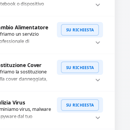
tebook o dispositivo
eghevole sono rotte,
lentate o bloccate?
WhatsApp
iedi Preventivo
pariamo o sostituiamo
ambio Alimentatore
SU RICHIESTA
rniere difettose con
friamo un servizio
oblemi...
ofessionale di
stituzione alimentatore
r problemi come
WhatsApp
iedi Preventivo
imentatore bruciato,
stituzione Cover
SU RICHIESTA
rto circuito,
friamo la sostituzione
rriscaldamento, cali di
lla cover danneggiata,
nsione o danni...
affiata o usurata con
cambi di alta qualità e
WhatsApp
iedi Preventivo
rantiti. Ripristiniamo
lizia Virus
SU RICHIESTA
aspetto estetico e...
iminiamo virus, malware
spyware dal tuo
spositivo per garantirne