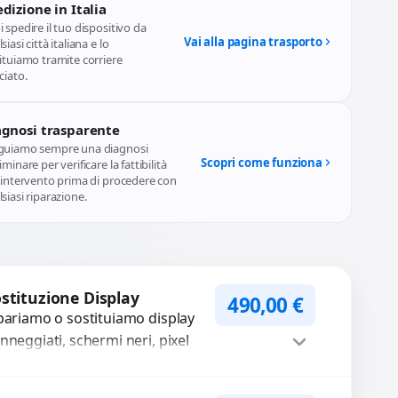
dizione in Italia
 spedire il tuo dispositivo da
Vai alla pagina trasporto
siasi città italiana e lo
ituiamo tramite corriere
ciato.
agnosi trasparente
guiamo sempre una diagnosi
Scopri come funziona
iminare per verificare la fattibilità
l'intervento prima di procedere con
siasi riparazione.
stituzione Display
490,00
€
pariamo o sostituiamo display
nneggiati, schermi neri, pixel
rti, righe sullo schermo, vetro
crinato, LCD rotto, aloni o
Procedi