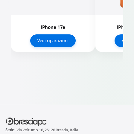
iPhone 17e
iPhone 
Vedi riparazioni
Vedi r
Sede:
Via Volturno 16, 25126 Brescia, Italia