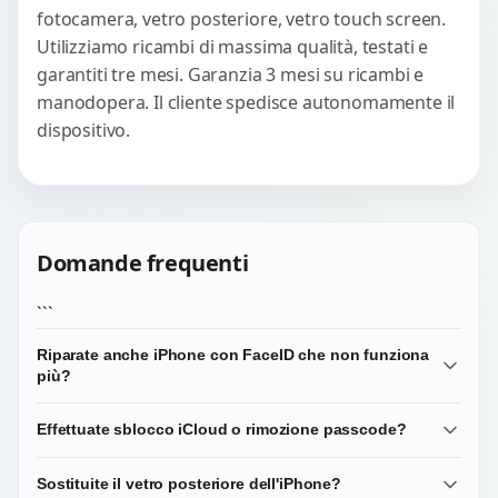
fotocamera, vetro posteriore, vetro touch screen.
Utilizziamo ricambi di massima qualità, testati e
garantiti tre mesi. Garanzia 3 mesi su ricambi e
manodopera. Il cliente spedisce autonomamente il
dispositivo.
Domande frequenti
```
Riparate anche iPhone con FaceID che non funziona
più?
Sì, è una delle riparazioni iPhone più richieste in
Effettuate sblocco iCloud o rimozione passcode?
laboratorio. Verifichiamo se il problema è hardware
(sensore TrueDepth danneggiato dopo una caduta) o
No, BresciaPC non offre servizi di sblocco iCloud,
Sostituite il vetro posteriore dell'iPhone?
software. Per il sensore esiste una procedura specifica
rimozione passcode o bypass di sicurezza Apple. Questi