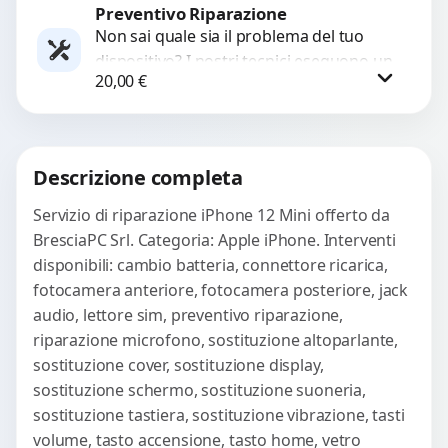
Preventivo Riparazione
Richiedi Preventivo
Non sai quale sia il problema del tuo
dispositivo? I nostri tecnici eseguono un
WhatsApp
20,00
€
check-up completo con strumenti
avanzati per...
Procedi
Descrizione completa
Servizio di riparazione iPhone 12 Mini offerto da
BresciaPC Srl. Categoria: Apple iPhone. Interventi
disponibili: cambio batteria, connettore ricarica,
fotocamera anteriore, fotocamera posteriore, jack
audio, lettore sim, preventivo riparazione,
riparazione microfono, sostituzione altoparlante,
sostituzione cover, sostituzione display,
sostituzione schermo, sostituzione suoneria,
sostituzione tastiera, sostituzione vibrazione, tasti
volume, tasto accensione, tasto home, vetro