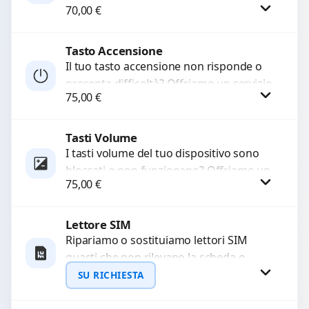
70,00
€
basso o assente. Utilizziamo ricambi di
alta qualità garantiti per 3...
Tasto Accensione
Procedi
Il tuo tasto accensione non risponde o
presenta difficoltà? Offriamo un servizio
75,00
€
professionale di riparazione o
sostituzione utilizzando componenti di...
Tasti Volume
Procedi
I tasti volume del tuo dispositivo sono
bloccati o non funzionano? Offriamo un
75,00
€
servizio di riparazione o sostituzione
con ricambi...
Lettore SIM
Procedi
Ripariamo o sostituiamo lettori SIM
guasti che non rilevano la scheda o
interrompono il segnale. Utilizziamo
SU RICHIESTA
ricambi testati e garantiti...