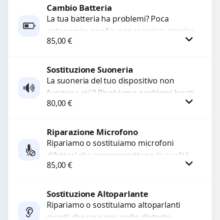
Cambio Batteria
Procedi
La tua batteria ha problemi? Poca
autonomia, gonfia, non si carica, ricarica
85,00
€
lenta o cicli di ricarica esauriti?
Sostituiamo la...
Sostituzione Suoneria
Procedi
La suoneria del tuo dispositivo non
funziona più? Risolviamo problemi legati
80,00
€
a moduli audio difettosi con interventi
precisi e componenti...
Riparazione Microfono
Procedi
Ripariamo o sostituiamo microfoni
difettosi che compromettono la qualità
85,00
€
audio delle registrazioni o delle
chiamate. Diagnosi accurata e ricambi
di...
Sostituzione Altoparlante
Procedi
Ripariamo o sostituiamo altoparlanti
guasti che causano audio distorto,