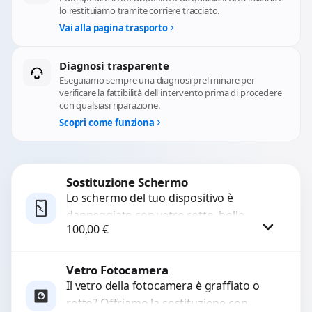
lo restituiamo tramite corriere tracciato.
Vai alla pagina trasporto
Diagnosi trasparente
Eseguiamo sempre una diagnosi preliminare per
verificare la fattibilità dell'intervento prima di procedere
con qualsiasi riparazione.
Scopri come funziona
Sostituzione Schermo
Lo schermo del tuo dispositivo è
danneggiato con vetro rotto, bolle,
100,00
€
macchie, schermo nero o pixel morti?
Sostituiamo schermi completi...
Vetro Fotocamera
Procedi
Il vetro della fotocamera è graffiato o
rotto? Offriamo la sostituzione con