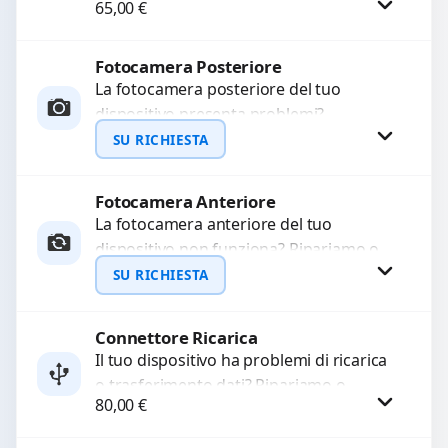
65,00
€
ricambi di alta qualità garantiti per 3
mesi....
Fotocamera Posteriore
Procedi
La fotocamera posteriore del tuo
dispositivo presenta problemi?
Interveniamo per risolvere guasti come
SU RICHIESTA
immagini sfocate, messa a fuoco non
funzionante,...
Fotocamera Anteriore
Richiedi Preventivo
La fotocamera anteriore del tuo
dispositivo non funziona? Ripariamo o
WhatsApp
sostituiamo fotocamere guaste con
SU RICHIESTA
problemi come immagini sfocate, messa
a...
Connettore Ricarica
Richiedi Preventivo
Il tuo dispositivo ha problemi di ricarica
o trasferimento dati? Ripariamo o
WhatsApp
80,00
€
sostituiamo connettori di ricarica guasti,
rotti, allentati, danneggiati,...