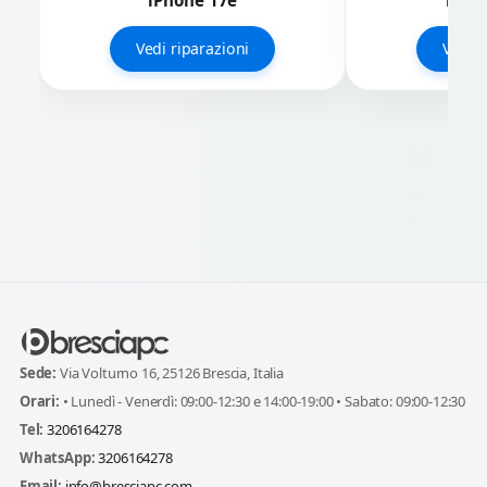
Vedi riparazioni
Vedi r
Sede:
Via Volturno 16, 25126 Brescia, Italia
Orari:
• Lunedì - Venerdì: 09:00-12:30 e 14:00-19:00 • Sabato: 09:00-12:30
Tel:
3206164278
WhatsApp:
3206164278
Email:
info@bresciapc.com