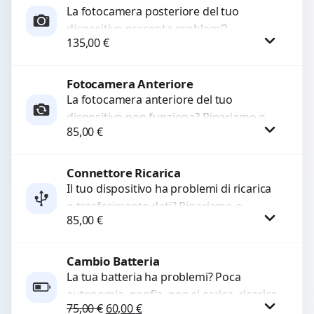
La fotocamera posteriore del tuo
dispositivo presenta problemi?
135,00
€
Interveniamo per risolvere guasti come
immagini sfocate, messa a fuoco non
funzionante,...
Fotocamera Anteriore
Procedi
La fotocamera anteriore del tuo
dispositivo non funziona? Ripariamo o
85,00
€
sostituiamo fotocamere guaste con
problemi come immagini sfocate, messa
a...
Connettore Ricarica
Procedi
Il tuo dispositivo ha problemi di ricarica
o trasferimento dati? Ripariamo o
85,00
€
sostituiamo connettori di ricarica guasti,
rotti, allentati, danneggiati,...
Cambio Batteria
Procedi
La tua batteria ha problemi? Poca
autonomia, gonfia, non si carica, ricarica
Il prezzo originale era: 75,00 €.
Il prezzo attuale è: 60,00 €.
75,00
€
60,00
€
lenta o cicli di ricarica esauriti?