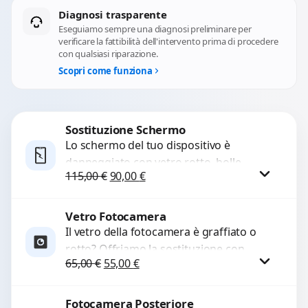
Diagnosi trasparente
Eseguiamo sempre una diagnosi preliminare per
verificare la fattibilità dell'intervento prima di procedere
con qualsiasi riparazione.
Scopri come funziona
Sostituzione Schermo
Lo schermo del tuo dispositivo è
danneggiato con vetro rotto, bolle,
Il prezzo originale era: 115,00 €.
Il prezzo attuale è: 90,00 €.
115,00
€
90,00
€
macchie, schermo nero o pixel morti?
Sostituiamo schermi completi...
Vetro Fotocamera
Procedi
Il vetro della fotocamera è graffiato o
rotto? Offriamo la sostituzione con
Il prezzo originale era: 65,00 €.
Il prezzo attuale è: 55,00 €.
65,00
€
55,00
€
ricambi di alta qualità garantiti per 3
mesi....
Fotocamera Posteriore
Procedi