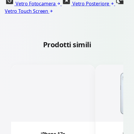
Vetro Fotocamera
Vetro Posteriore
Vetro Touch Screen
Prodotti simili
iPhone 17e
iPhon