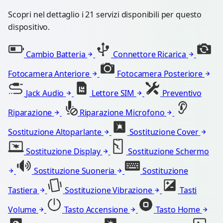
Scopri nel dettaglio i 21 servizi disponibili per questo
dispositivo.
Cambio Batteria
Connettore Ricarica
Fotocamera Anteriore
Fotocamera Posteriore
Jack Audio
Lettore SIM
Preventivo
Riparazione
Riparazione Microfono
Sostituzione Altoparlante
Sostituzione Cover
Sostituzione Display
Sostituzione Schermo
Sostituzione Suoneria
Sostituzione
Tastiera
Sostituzione Vibrazione
Tasti
Volume
Tasto Accensione
Tasto Home