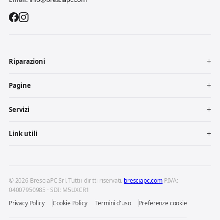
Riparazioni
Pagine
Servizi
Link utili
© 2026 BresciaPC Srl. Tutti i diritti riservati.
bresciapc.com
P.IVA:
04007950985 · SDI: M5UXCR1
Privacy Policy
Cookie Policy
Termini d'uso
Preferenze cookie