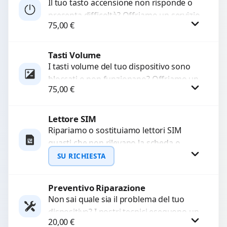
Il tuo tasto accensione non risponde o
presenta difficoltà? Offriamo un servizio
75,00
€
professionale di riparazione o
sostituzione utilizzando componenti di...
Tasti Volume
Procedi
I tasti volume del tuo dispositivo sono
bloccati o non funzionano? Offriamo un
75,00
€
servizio di riparazione o sostituzione
con ricambi...
Lettore SIM
Procedi
Ripariamo o sostituiamo lettori SIM
guasti che non rilevano la scheda o
interrompono il segnale. Utilizziamo
SU RICHIESTA
ricambi testati e garantiti...
Preventivo Riparazione
Richiedi Preventivo
Non sai quale sia il problema del tuo
dispositivo? I nostri tecnici eseguono un
WhatsApp
20,00
€
check-up completo con strumenti