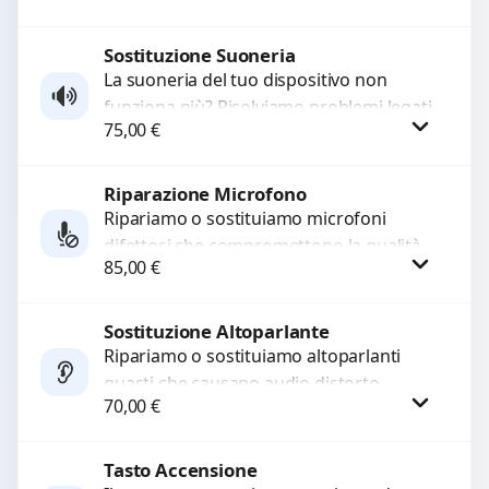
Sostituiamo la...
Sostituzione Suoneria
Procedi
La suoneria del tuo dispositivo non
funziona più? Risolviamo problemi legati
75,00
€
a moduli audio difettosi con interventi
precisi e componenti...
Riparazione Microfono
Procedi
Ripariamo o sostituiamo microfoni
difettosi che compromettono la qualità
85,00
€
audio delle registrazioni o delle
chiamate. Diagnosi accurata e ricambi
di...
Sostituzione Altoparlante
Procedi
Ripariamo o sostituiamo altoparlanti
guasti che causano audio distorto,
70,00
€
basso o assente. Utilizziamo ricambi di
alta qualità garantiti per 3...
Tasto Accensione
Procedi