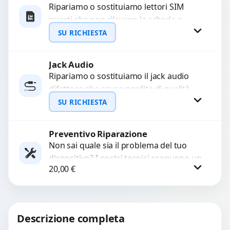
Ripariamo o sostituiamo lettori SIM
guasti che non rilevano la scheda o
interrompono il segnale. Utilizziamo
SU RICHIESTA
ricambi testati e garantiti...
Jack Audio
Richiedi Preventivo
Ripariamo o sostituiamo il jack audio
difettoso che causa perdita di qualità
WhatsApp
sonora o impossibilità di collegare cuffie
SU RICHIESTA
e accessori....
Preventivo Riparazione
Richiedi Preventivo
Non sai quale sia il problema del tuo
dispositivo? I nostri tecnici eseguono un
WhatsApp
20,00
€
check-up completo con strumenti
avanzati per...
Procedi
Descrizione completa