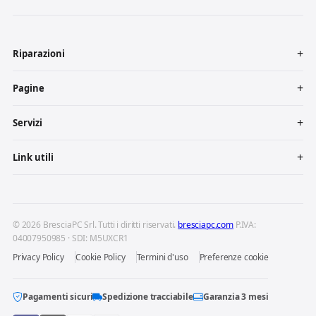
Riparazioni
Pagine
Servizi
Link utili
© 2026 BresciaPC Srl. Tutti i diritti riservati.
bresciapc.com
P.IVA:
04007950985 · SDI: M5UXCR1
Privacy Policy
Cookie Policy
Termini d'uso
Preferenze cookie
Pagamenti sicuri
Spedizione tracciabile
Garanzia 3 mesi