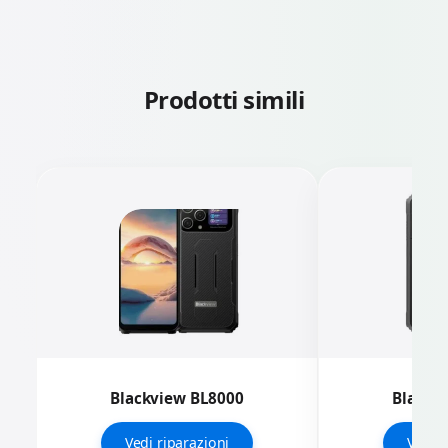
Prodotti simili
Blackview BL8000
Blackv
Vedi riparazioni
Vedi r