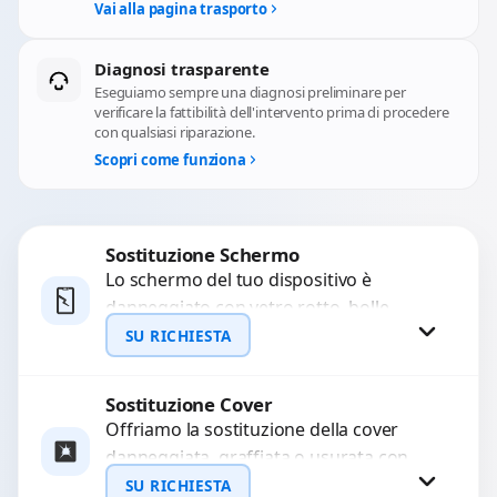
Vai alla pagina trasporto
Diagnosi trasparente
Eseguiamo sempre una diagnosi preliminare per
verificare la fattibilità dell'intervento prima di procedere
con qualsiasi riparazione.
Scopri come funziona
Sostituzione Schermo
Lo schermo del tuo dispositivo è
danneggiato con vetro rotto, bolle,
macchie, schermo nero o pixel morti?
SU RICHIESTA
Sostituiamo schermi completi...
Sostituzione Cover
Richiedi Preventivo
Offriamo la sostituzione della cover
danneggiata, graffiata o usurata con
WhatsApp
ricambi di alta qualità e garantiti.
SU RICHIESTA