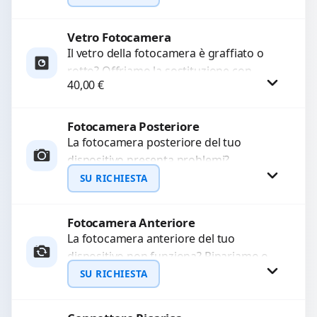
Ripristiniamo l’aspetto estetico e...
Vetro Fotocamera
Richiedi Preventivo
Il vetro della fotocamera è graffiato o
rotto? Offriamo la sostituzione con
WhatsApp
40,00
€
ricambi di alta qualità garantiti per 3
mesi....
Fotocamera Posteriore
Procedi
La fotocamera posteriore del tuo
dispositivo presenta problemi?
Interveniamo per risolvere guasti come
SU RICHIESTA
immagini sfocate, messa a fuoco non
funzionante,...
Fotocamera Anteriore
Richiedi Preventivo
La fotocamera anteriore del tuo
dispositivo non funziona? Ripariamo o
WhatsApp
sostituiamo fotocamere guaste con
SU RICHIESTA
problemi come immagini sfocate, messa
a...