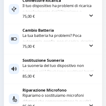
Connettore Ricarica
Richiedi Preventivo
Il tuo dispositivo ha problemi di ricarica
o trasferimento dati? Ripariamo o
WhatsApp
75,00
€
sostituiamo connettori di ricarica guasti,
rotti, allentati, danneggiati,...
Cambio Batteria
Procedi
La tua batteria ha problemi? Poca
autonomia, gonfia, non si carica, ricarica
75,00
€
lenta o cicli di ricarica esauriti?
Sostituiamo la...
Sostituzione Suoneria
Procedi
La suoneria del tuo dispositivo non
funziona più? Risolviamo problemi legati
85,00
€
a moduli audio difettosi con interventi
precisi e componenti...
Riparazione Microfono
Procedi
Ripariamo o sostituiamo microfoni
difettosi che compromettono la qualità