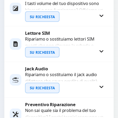
I tasti volume del tuo dispositivo sono
bloccati o non funzionano? Offriamo un
WhatsApp
servizio di riparazione o sostituzione
SU RICHIESTA
con ricambi...
Lettore SIM
Richiedi Preventivo
Ripariamo o sostituiamo lettori SIM
guasti che non rilevano la scheda o
WhatsApp
interrompono il segnale. Utilizziamo
SU RICHIESTA
ricambi testati e garantiti...
Jack Audio
Richiedi Preventivo
Ripariamo o sostituiamo il jack audio
difettoso che causa perdita di qualità
WhatsApp
sonora o impossibilità di collegare cuffie
SU RICHIESTA
e accessori....
Preventivo Riparazione
Richiedi Preventivo
Non sai quale sia il problema del tuo
dispositivo? I nostri tecnici eseguono un