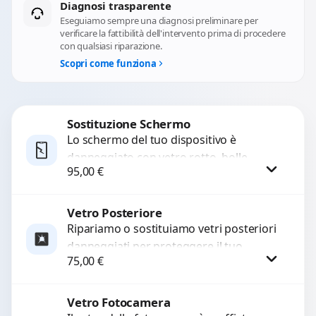
Diagnosi trasparente
Eseguiamo sempre una diagnosi preliminare per
verificare la fattibilità dell'intervento prima di procedere
con qualsiasi riparazione.
Scopri come funziona
Sostituzione Schermo
Lo schermo del tuo dispositivo è
danneggiato con vetro rotto, bolle,
95,00
€
macchie, schermo nero o pixel morti?
Sostituiamo schermi completi...
Vetro Posteriore
Procedi
Ripariamo o sostituiamo vetri posteriori
danneggiati per proteggere il tuo
75,00
€
dispositivo e ripristinare l’estetica
originale. Utilizziamo ricambi di alta
qualità...
Vetro Fotocamera
Procedi