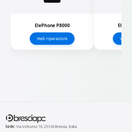
ElePhone P8000
ElePh
Vedi riparazioni
Vedi r
Sede:
Via Volturno 16, 25126 Brescia, Italia