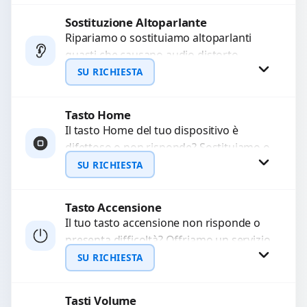
di...
Sostituzione Altoparlante
Richiedi Preventivo
Ripariamo o sostituiamo altoparlanti
guasti che causano audio distorto,
WhatsApp
basso o assente. Utilizziamo ricambi di
SU RICHIESTA
alta qualità garantiti per 3...
Tasto Home
Richiedi Preventivo
Il tasto Home del tuo dispositivo è
difettoso o non risponde? Sostituiamo o
WhatsApp
ripariamo il modulo con componenti di
SU RICHIESTA
alta...
Tasto Accensione
Richiedi Preventivo
Il tuo tasto accensione non risponde o
presenta difficoltà? Offriamo un servizio
WhatsApp
professionale di riparazione o
SU RICHIESTA
sostituzione utilizzando componenti di...
Tasti Volume
Richiedi Preventivo