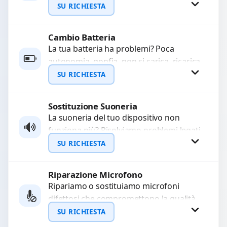
sostituiamo connettori di ricarica guasti,
SU RICHIESTA
rotti, allentati, danneggiati,...
Cambio Batteria
Richiedi Preventivo
La tua batteria ha problemi? Poca
autonomia, gonfia, non si carica, ricarica
WhatsApp
lenta o cicli di ricarica esauriti?
SU RICHIESTA
Sostituiamo la...
Sostituzione Suoneria
Richiedi Preventivo
La suoneria del tuo dispositivo non
funziona più? Risolviamo problemi legati
WhatsApp
a moduli audio difettosi con interventi
SU RICHIESTA
precisi e componenti...
Riparazione Microfono
Richiedi Preventivo
Ripariamo o sostituiamo microfoni
difettosi che compromettono la qualità
WhatsApp
audio delle registrazioni o delle
SU RICHIESTA
chiamate. Diagnosi accurata e ricambi