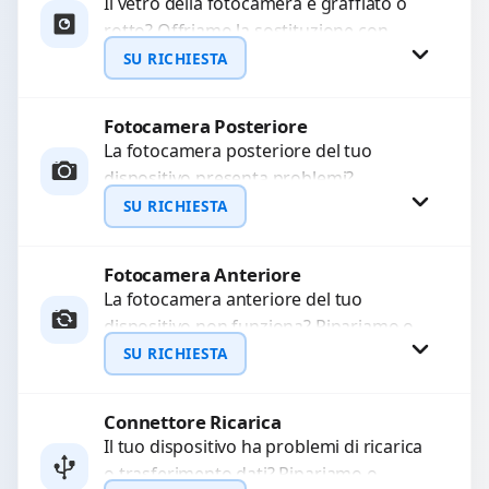
Il vetro della fotocamera è graffiato o
rotto? Offriamo la sostituzione con
ricambi di alta qualità garantiti per 3
SU RICHIESTA
mesi....
Fotocamera Posteriore
Richiedi Preventivo
La fotocamera posteriore del tuo
dispositivo presenta problemi?
WhatsApp
Interveniamo per risolvere guasti come
SU RICHIESTA
immagini sfocate, messa a fuoco non
funzionante,...
Fotocamera Anteriore
Richiedi Preventivo
La fotocamera anteriore del tuo
dispositivo non funziona? Ripariamo o
WhatsApp
sostituiamo fotocamere guaste con
SU RICHIESTA
problemi come immagini sfocate, messa
a...
Connettore Ricarica
Richiedi Preventivo
Il tuo dispositivo ha problemi di ricarica
o trasferimento dati? Ripariamo o
WhatsApp