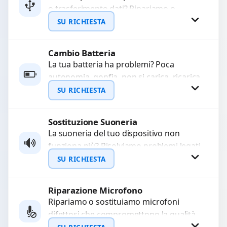
o trasferimento dati? Ripariamo o
WhatsApp
sostituiamo connettori di ricarica guasti,
SU RICHIESTA
rotti, allentati, danneggiati,...
Cambio Batteria
Richiedi Preventivo
La tua batteria ha problemi? Poca
autonomia, gonfia, non si carica, ricarica
WhatsApp
lenta o cicli di ricarica esauriti?
SU RICHIESTA
Sostituiamo la...
Sostituzione Suoneria
Richiedi Preventivo
La suoneria del tuo dispositivo non
funziona più? Risolviamo problemi legati
WhatsApp
a moduli audio difettosi con interventi
SU RICHIESTA
precisi e componenti...
Riparazione Microfono
Richiedi Preventivo
Ripariamo o sostituiamo microfoni
difettosi che compromettono la qualità
WhatsApp