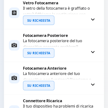
Vetro Fotocamera
Richiedi Preventivo
Il vetro della fotocamera è graffiato o
rotto? Offriamo la sostituzione con
WhatsApp
ricambi di alta qualità garantiti per 3
SU RICHIESTA
mesi....
Fotocamera Posteriore
Richiedi Preventivo
La fotocamera posteriore del tuo
dispositivo presenta problemi?
WhatsApp
Interveniamo per risolvere guasti come
SU RICHIESTA
immagini sfocate, messa a fuoco non
funzionante,...
Fotocamera Anteriore
Richiedi Preventivo
La fotocamera anteriore del tuo
dispositivo non funziona? Ripariamo o
WhatsApp
sostituiamo fotocamere guaste con
SU RICHIESTA
problemi come immagini sfocate, messa
a...
Connettore Ricarica
Richiedi Preventivo
Il tuo dispositivo ha problemi di ricarica