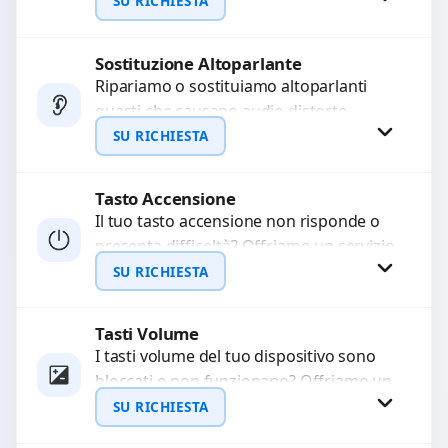
audio delle registrazioni o delle
SU RICHIESTA
chiamate. Diagnosi accurata e ricambi
di...
Sostituzione Altoparlante
Richiedi Preventivo
Ripariamo o sostituiamo altoparlanti
guasti che causano audio distorto,
WhatsApp
basso o assente. Utilizziamo ricambi di
SU RICHIESTA
alta qualità garantiti per 3...
Tasto Accensione
Richiedi Preventivo
Il tuo tasto accensione non risponde o
presenta difficoltà? Offriamo un servizio
WhatsApp
professionale di riparazione o
SU RICHIESTA
sostituzione utilizzando componenti di...
Tasti Volume
Richiedi Preventivo
I tasti volume del tuo dispositivo sono
bloccati o non funzionano? Offriamo un
WhatsApp
servizio di riparazione o sostituzione
SU RICHIESTA
con ricambi...