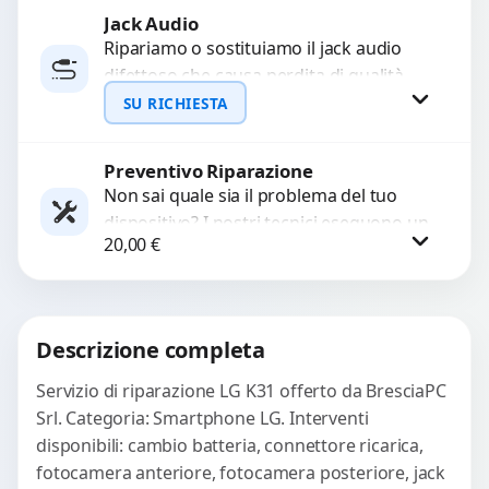
Jack Audio
Richiedi Preventivo
Ripariamo o sostituiamo il jack audio
difettoso che causa perdita di qualità
WhatsApp
sonora o impossibilità di collegare cuffie
SU RICHIESTA
e accessori....
Preventivo Riparazione
Richiedi Preventivo
Non sai quale sia il problema del tuo
dispositivo? I nostri tecnici eseguono un
WhatsApp
20,00
€
check-up completo con strumenti
avanzati per...
Procedi
Descrizione completa
Servizio di riparazione LG K31 offerto da BresciaPC
Srl. Categoria: Smartphone LG. Interventi
disponibili: cambio batteria, connettore ricarica,
fotocamera anteriore, fotocamera posteriore, jack