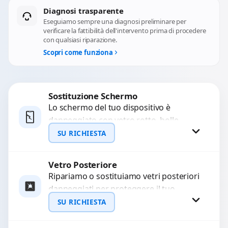
Diagnosi trasparente
Eseguiamo sempre una diagnosi preliminare per
verificare la fattibilità dell'intervento prima di procedere
con qualsiasi riparazione.
Scopri come funziona
Sostituzione Schermo
Lo schermo del tuo dispositivo è
danneggiato con vetro rotto, bolle,
macchie, schermo nero o pixel morti?
SU RICHIESTA
Sostituiamo schermi completi...
Vetro Posteriore
Richiedi Preventivo
Ripariamo o sostituiamo vetri posteriori
danneggiati per proteggere il tuo
WhatsApp
dispositivo e ripristinare l’estetica
SU RICHIESTA
originale. Utilizziamo ricambi di alta
qualità...