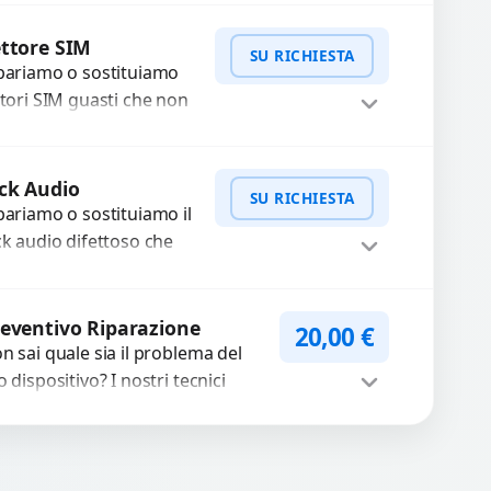
 servizio di riparazione
WhatsApp
iedi Preventivo
sostituzione con
ttore SIM
SU RICHIESTA
cambi...
pariamo o sostituiamo
ttori SIM guasti che non
levano la scheda o
terrompono il segnale.
WhatsApp
iedi Preventivo
ilizziamo ricambi testati
ck Audio
SU RICHIESTA
arantiti...
pariamo o sostituiamo il
ck audio difettoso che
usa perdita di qualità
nora o impossibilità di
WhatsApp
iedi Preventivo
llegare cuffie e
eventivo Riparazione
20,00
€
cessori....
n sai quale sia il problema del
o dispositivo? I nostri tecnici
eguono un check-up completo
n strumenti avanzati per...
Procedi