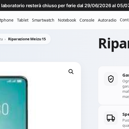
Il laboratorio resterà chiuso per ferie dal 29/06/2026 al 05
Cont
tphone
Tablet
Smartwatch
Notebook
Console
Autoradio
Ripa
zu
Riparazione Meizu 15
Ga
Ogn
gara
mal
mass
Spe
Puoi
qual