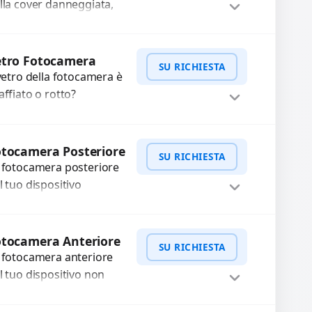
lla cover danneggiata,
affiata o usurata con
cambi di alta qualità e
WhatsApp
iedi Preventivo
rantiti. Ripristiniamo
etro Fotocamera
SU RICHIESTA
aspetto estetico e...
 vetro della fotocamera è
affiato o rotto?
friamo la sostituzione
n ricambi di alta qualità
WhatsApp
iedi Preventivo
rantiti per 3 mesi....
tocamera Posteriore
SU RICHIESTA
 fotocamera posteriore
l tuo dispositivo
esenta problemi?
terveniamo per risolvere
WhatsApp
iedi Preventivo
asti come immagini
otocamera Anteriore
SU RICHIESTA
ocate, messa a fuoco
 fotocamera anteriore
n funzionante,...
l tuo dispositivo non
nziona? Ripariamo o
stituiamo fotocamere