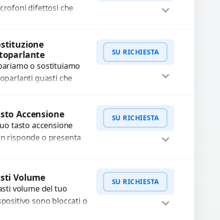
crofoni difettosi che
mpromettono la qualità
dio delle registrazioni o
WhatsApp
iedi Preventivo
stituzione
lle chiamate. Diagnosi
SU RICHIESTA
toparlante
curata e ricambi di...
pariamo o sostituiamo
toparlanti guasti che
usano audio distorto,
sso o assente.
WhatsApp
iedi Preventivo
sto Accensione
ilizziamo ricambi di alta
SU RICHIESTA
 tuo tasto accensione
alità garantiti per 3...
n risponde o presenta
fficoltà? Offriamo un
rvizio professionale di
WhatsApp
iedi Preventivo
parazione o sostituzione
sti Volume
SU RICHIESTA
ilizzando componenti
tasti volume del tuo
..
spositivo sono bloccati o
n funzionano? Offriamo