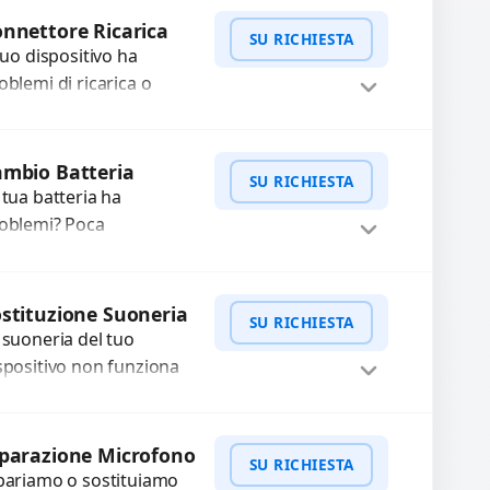
WhatsApp
iedi Preventivo
aste con problemi
nnettore Ricarica
SU RICHIESTA
me immagini sfocate,
 tuo dispositivo ha
ssa a...
oblemi di ricarica o
asferimento dati?
pariamo o sostituiamo
WhatsApp
iedi Preventivo
nnettori di ricarica
mbio Batteria
SU RICHIESTA
sti, rotti, allentati,
 tua batteria ha
nneggiati,...
oblemi? Poca
tonomia, gonfia, non si
rica, ricarica lenta o cicli
WhatsApp
iedi Preventivo
 ricarica esauriti?
stituzione Suoneria
SU RICHIESTA
stituiamo la...
 suoneria del tuo
spositivo non funziona
ù? Risolviamo problemi
gati a moduli audio
WhatsApp
iedi Preventivo
fettosi con interventi
parazione Microfono
SU RICHIESTA
ecisi e componenti...
pariamo o sostituiamo