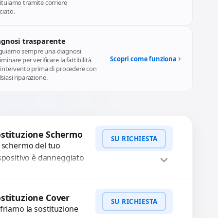
ituiamo tramite corriere
ciato.
agnosi trasparente
guiamo sempre una diagnosi
Scopri come funziona
iminare per verificare la fattibilità
l'intervento prima di procedere con
siasi riparazione.
stituzione Schermo
SU RICHIESTA
 schermo del tuo
spositivo è danneggiato
n vetro rotto, bolle,
cchie, schermo nero o
WhatsApp
iedi Preventivo
xel morti? Sostituiamo
stituzione Cover
SU RICHIESTA
hermi completi...
friamo la sostituzione