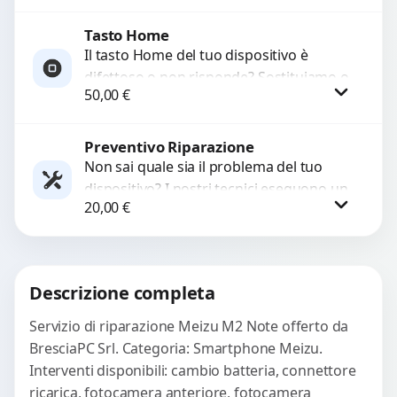
ricambi testati e garantiti...
Tasto Home
Procedi
Il tasto Home del tuo dispositivo è
difettoso o non risponde? Sostituiamo o
50,00
€
ripariamo il modulo con componenti di
alta...
Preventivo Riparazione
Procedi
Non sai quale sia il problema del tuo
dispositivo? I nostri tecnici eseguono un
20,00
€
check-up completo con strumenti
avanzati per...
Procedi
Descrizione completa
Servizio di riparazione Meizu M2 Note offerto da
BresciaPC Srl. Categoria: Smartphone Meizu.
Interventi disponibili: cambio batteria, connettore
ricarica, fotocamera anteriore, fotocamera