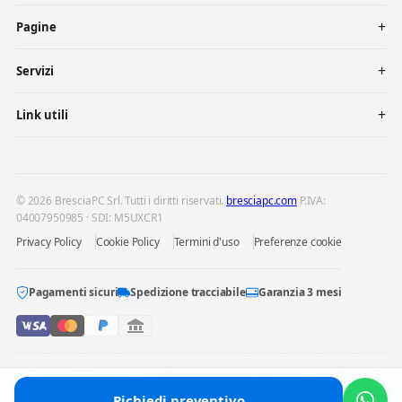
Pagine
Servizi
Link utili
© 2026 BresciaPC Srl. Tutti i diritti riservati.
bresciapc.com
P.IVA:
04007950985 · SDI: M5UXCR1
Privacy Policy
Cookie Policy
Termini d'uso
Preferenze cookie
Pagamenti sicuri
Spedizione tracciabile
Garanzia 3 mesi
BresciaPC S.r.l. è un centro di riparazione indipendente: non è affiliata
né autorizzata dai produttori dei dispositivi riparati. Marchi e loghi
Richiedi preventivo