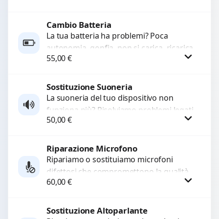
rotti, allentati, danneggiati,...
Cambio Batteria
Procedi
La tua batteria ha problemi? Poca
autonomia, gonfia, non si carica, ricarica
55,00
€
lenta o cicli di ricarica esauriti?
Sostituiamo la...
Sostituzione Suoneria
Procedi
La suoneria del tuo dispositivo non
funziona più? Risolviamo problemi legati
50,00
€
a moduli audio difettosi con interventi
precisi e componenti...
Riparazione Microfono
Procedi
Ripariamo o sostituiamo microfoni
difettosi che compromettono la qualità
60,00
€
audio delle registrazioni o delle
chiamate. Diagnosi accurata e ricambi
di...
Sostituzione Altoparlante
Procedi