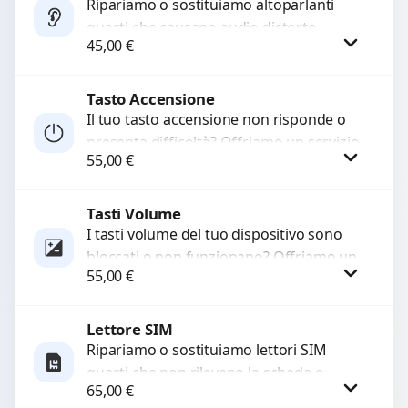
Ripariamo o sostituiamo altoparlanti
guasti che causano audio distorto,
45,00
€
basso o assente. Utilizziamo ricambi di
alta qualità garantiti per 3...
Tasto Accensione
Procedi
Il tuo tasto accensione non risponde o
presenta difficoltà? Offriamo un servizio
55,00
€
professionale di riparazione o
sostituzione utilizzando componenti di...
Tasti Volume
Procedi
I tasti volume del tuo dispositivo sono
bloccati o non funzionano? Offriamo un
55,00
€
servizio di riparazione o sostituzione
con ricambi...
Lettore SIM
Procedi
Ripariamo o sostituiamo lettori SIM
guasti che non rilevano la scheda o
65,00
€
interrompono il segnale. Utilizziamo