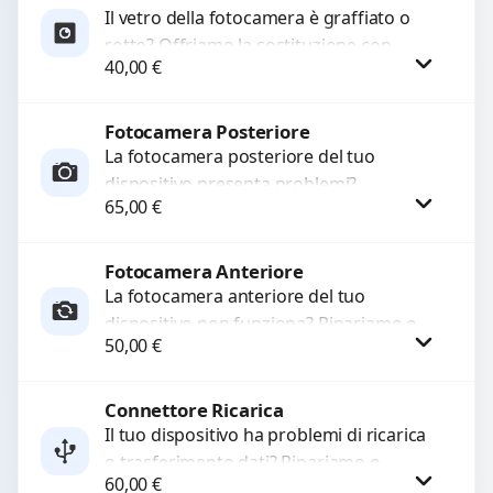
Il vetro della fotocamera è graffiato o
rotto? Offriamo la sostituzione con
40,00
€
ricambi di alta qualità garantiti per 3
mesi....
Fotocamera Posteriore
Procedi
La fotocamera posteriore del tuo
dispositivo presenta problemi?
65,00
€
Interveniamo per risolvere guasti come
immagini sfocate, messa a fuoco non
funzionante,...
Fotocamera Anteriore
Procedi
La fotocamera anteriore del tuo
dispositivo non funziona? Ripariamo o
50,00
€
sostituiamo fotocamere guaste con
problemi come immagini sfocate, messa
a...
Connettore Ricarica
Procedi
Il tuo dispositivo ha problemi di ricarica
o trasferimento dati? Ripariamo o
60,00
€
sostituiamo connettori di ricarica guasti,