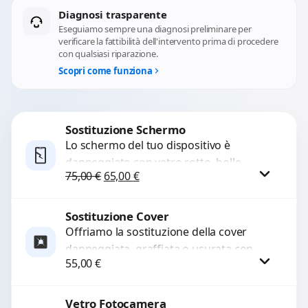
Diagnosi trasparente
Eseguiamo sempre una diagnosi preliminare per
verificare la fattibilità dell'intervento prima di procedere
con qualsiasi riparazione.
Scopri come funziona
Sostituzione Schermo
Lo schermo del tuo dispositivo è
danneggiato con vetro rotto, bolle,
Il prezzo originale era: 75,00 €.
Il prezzo attuale è: 65,00 €.
75,00
€
65,00
€
macchie, schermo nero o pixel morti?
Sostituiamo schermi completi...
Sostituzione Cover
Procedi
Offriamo la sostituzione della cover
danneggiata, graffiata o usurata con
55,00
€
ricambi di alta qualità e garantiti.
Ripristiniamo l’aspetto estetico e...
Vetro Fotocamera
Procedi