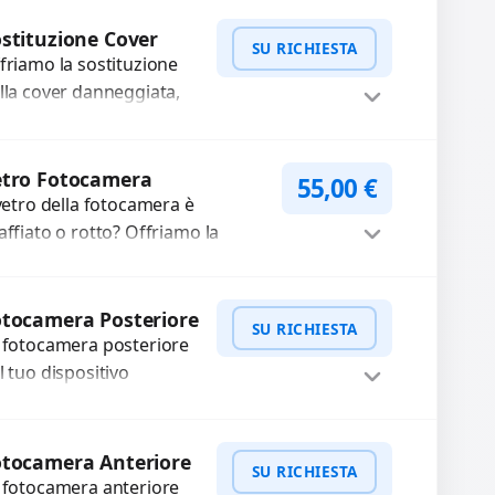
mpleti...
Procedi
stituzione Cover
SU RICHIESTA
friamo la sostituzione
lla cover danneggiata,
affiata o usurata con
cambi di alta qualità e
WhatsApp
iedi Preventivo
rantiti. Ripristiniamo
etro Fotocamera
55,00
€
aspetto estetico e...
 vetro della fotocamera è
affiato o rotto? Offriamo la
stituzione con ricambi di alta
alità garantiti per 3 mesi....
Procedi
tocamera Posteriore
SU RICHIESTA
 fotocamera posteriore
l tuo dispositivo
esenta problemi?
terveniamo per risolvere
WhatsApp
iedi Preventivo
asti come immagini
otocamera Anteriore
SU RICHIESTA
ocate, messa a fuoco
 fotocamera anteriore