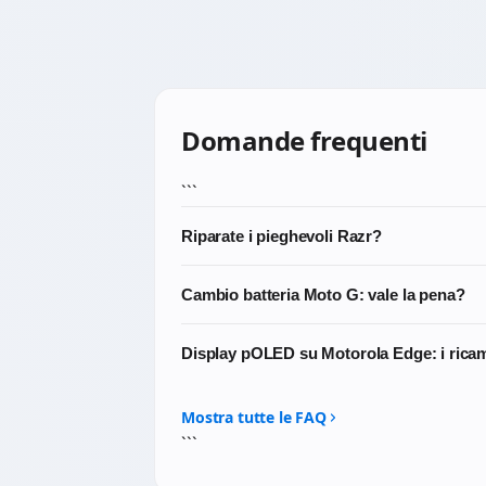
Domande frequenti
```
Riparate i pieghevoli Razr?
Sì, lavoriamo sui Razr di nuova generazion
Cambio batteria Moto G: vale la pena?
sostituzione del display interno, del displa
Assolutamente sì. I Moto G sono dispositiv
Display pOLED su Motorola Edge: i rica
tenere la carica permette di estendere signi
Sì. Sui display pOLED delle Motorola Edge 
Mostra tutte le FAQ
```