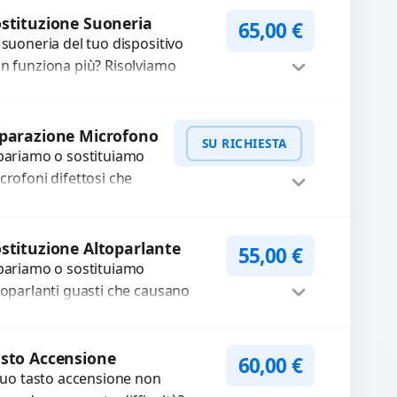
auriti? Sostituiamo la...
Procedi
stituzione Suoneria
65,00
€
 suoneria del tuo dispositivo
n funziona più? Risolviamo
oblemi legati a moduli audio
fettosi con interventi precisi e
Procedi
mponenti...
parazione Microfono
SU RICHIESTA
pariamo o sostituiamo
crofoni difettosi che
mpromettono la qualità
dio delle registrazioni o
WhatsApp
iedi Preventivo
lle chiamate. Diagnosi
stituzione Altoparlante
55,00
€
curata e ricambi di...
pariamo o sostituiamo
toparlanti guasti che causano
dio distorto, basso o assente.
ilizziamo ricambi di alta qualità
Procedi
rantiti per 3...
sto Accensione
60,00
€
 tuo tasto accensione non