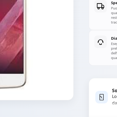
Spe
Puoi
qual
rest
trac
Di
Ese
prel
del
qual
So
Lo
da
bo
pi