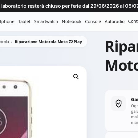
Il laboratorio resterà chiuso per ferie dal 29/06/2026 al 05
Cont
tphone
Tablet
Smartwatch
Notebook
Console
Autoradio
Ripa
orola
Riparazione Motorola Moto Z2 Play
Moto
Ga
Ogn
gara
mal
mass