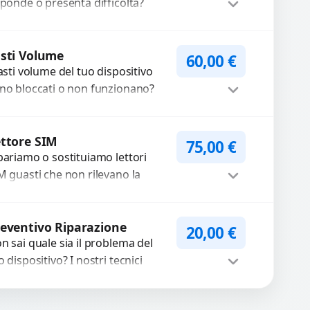
sponde o presenta difficoltà?
friamo un servizio
ofessionale di riparazione o
Procedi
stituzione utilizzando
sti Volume
60,00
€
tasti volume del tuo dispositivo
mponenti di...
no bloccati o non funzionano?
friamo un servizio di
parazione o sostituzione con
Procedi
cambi...
ttore SIM
75,00
€
pariamo o sostituiamo lettori
M guasti che non rilevano la
heda o interrompono il segnale.
ilizziamo ricambi testati e
Procedi
antiti...
eventivo Riparazione
20,00
€
n sai quale sia il problema del
o dispositivo? I nostri tecnici
eguono un check-up completo
n strumenti avanzati per...
Procedi