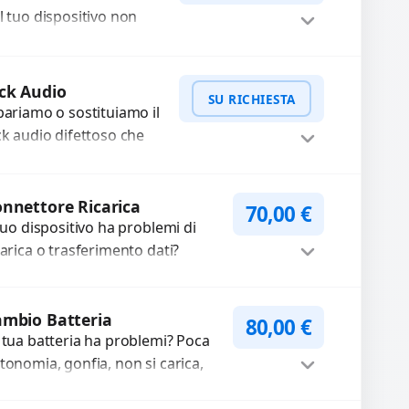
n funzionante,...
l tuo dispositivo non
nziona? Ripariamo o
stituiamo fotocamere
WhatsApp
iedi Preventivo
aste con problemi
ck Audio
SU RICHIESTA
me immagini sfocate,
pariamo o sostituiamo il
ssa a...
ck audio difettoso che
usa perdita di qualità
nora o impossibilità di
WhatsApp
iedi Preventivo
llegare cuffie e
nnettore Ricarica
70,00
€
cessori....
 tuo dispositivo ha problemi di
carica o trasferimento dati?
pariamo o sostituiamo
nnettori di ricarica guasti, rotti,
Procedi
lentati, danneggiati,...
mbio Batteria
80,00
€
 tua batteria ha problemi? Poca
tonomia, gonfia, non si carica,
carica lenta o cicli di ricarica