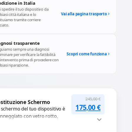
dizione in Italia
 spedire il tuo dispositivo da
Vai alla pagina trasporto
siasi città italiana e lo
ituiamo tramite corriere
ciato.
agnosi trasparente
guiamo sempre una diagnosi
Scopri come funziona
iminare per verificare la fattibilità
l'intervento prima di procedere con
siasi riparazione.
245,00
€
stituzione Schermo
Il prezzo originale
Il prezzo a
175,00
€
 schermo del tuo dispositivo è
nneggiato con vetro rotto,
lle, macchie, schermo nero o
xel morti? Sostituiamo schermi