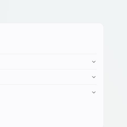
ia tecnicamente complessi: ci occupiamo di
anni. Sostituire la batteria quando inizia a non
luidità a 144Hz dove previsto.