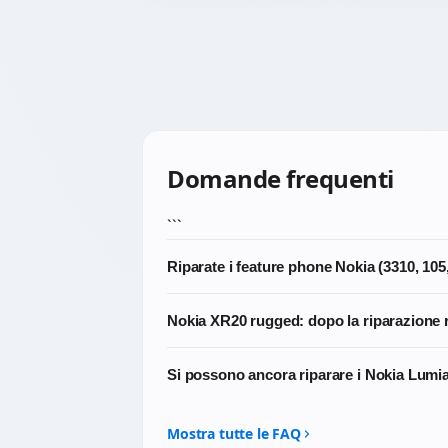
Domande frequenti
```
Riparate i feature phone Nokia (3310, 105
In modo limitato. I feature phone classici h
Nokia XR20 rugged: dopo la riparazione 
nuovo. Scrivici comunque il modello esatto:
No, e per nessun dispositivo rugged riparat
Si possono ancora riparare i Nokia Lu
fabbrica. Dopo l'apertura della scocca le g
Per i Lumia abbiamo una categoria dedicata.
Mostra tutte le FAQ