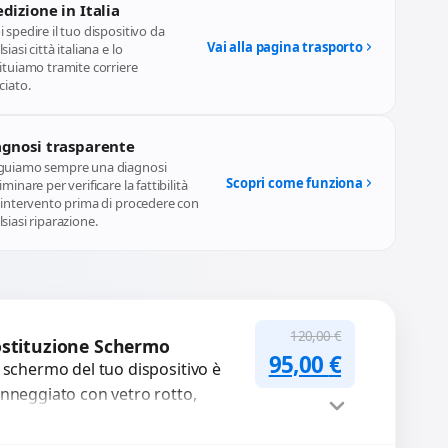
dizione in Italia
 spedire il tuo dispositivo da
Vai alla pagina trasporto
siasi città italiana e lo
ituiamo tramite corriere
ciato.
agnosi trasparente
guiamo sempre una diagnosi
Scopri come funziona
iminare per verificare la fattibilità
l'intervento prima di procedere con
siasi riparazione.
120,00
€
stituzione Schermo
Il prezzo original
Il prezzo a
95,00
€
 schermo del tuo dispositivo è
nneggiato con vetro rotto,
lle, macchie, schermo nero o
xel morti? Sostituiamo schermi