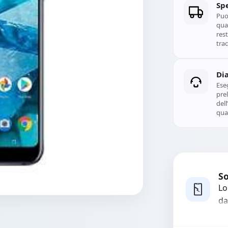
Spe
Puoi
qual
rest
trac
Di
Ese
prel
del
qual
So
Lo
da
bo
pi