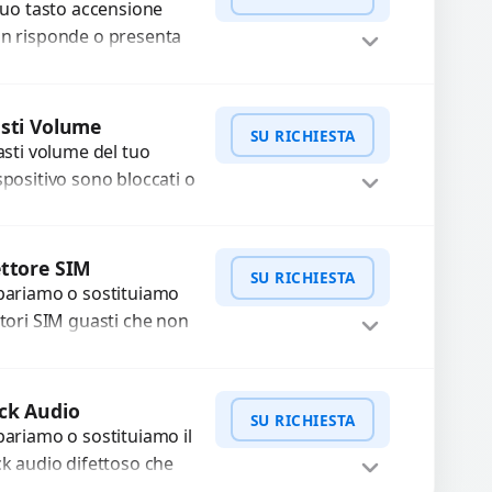
 tuo tasto accensione
alità garantiti per 3...
n risponde o presenta
fficoltà? Offriamo un
rvizio professionale di
WhatsApp
iedi Preventivo
parazione o sostituzione
sti Volume
SU RICHIESTA
ilizzando componenti
tasti volume del tuo
..
spositivo sono bloccati o
n funzionano? Offriamo
 servizio di riparazione
WhatsApp
iedi Preventivo
sostituzione con
ttore SIM
SU RICHIESTA
cambi...
pariamo o sostituiamo
ttori SIM guasti che non
levano la scheda o
terrompono il segnale.
WhatsApp
iedi Preventivo
ilizziamo ricambi testati
ck Audio
SU RICHIESTA
arantiti...
pariamo o sostituiamo il
ck audio difettoso che
usa perdita di qualità