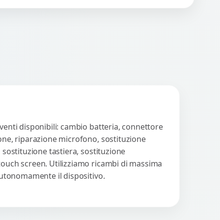
nora o impossibilità di
WhatsApp
iedi Preventivo
llegare cuffie e
cessori....
venti disponibili: cambio batteria, connettore
ione, riparazione microfono, sostituzione
 sostituzione tastiera, sostituzione
 touch screen. Utilizziamo ricambi di massima
 autonomamente il dispositivo.