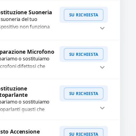
rica, ricarica lenta o cicli
WhatsApp
iedi Preventivo
 ricarica esauriti?
stituzione Suoneria
SU RICHIESTA
stituiamo la...
 suoneria del tuo
spositivo non funziona
ù? Risolviamo problemi
gati a moduli audio
WhatsApp
iedi Preventivo
fettosi con interventi
parazione Microfono
SU RICHIESTA
ecisi e componenti...
pariamo o sostituiamo
crofoni difettosi che
mpromettono la qualità
dio delle registrazioni o
WhatsApp
iedi Preventivo
stituzione
lle chiamate. Diagnosi
SU RICHIESTA
toparlante
curata e ricambi di...
pariamo o sostituiamo
toparlanti guasti che
usano audio distorto,
sso o assente.
WhatsApp
iedi Preventivo
sto Accensione
ilizziamo ricambi di alta
SU RICHIESTA