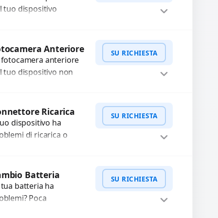
l tuo dispositivo
esenta problemi?
terveniamo per risolvere
WhatsApp
iedi Preventivo
asti come immagini
otocamera Anteriore
SU RICHIESTA
ocate, messa a fuoco
 fotocamera anteriore
n funzionante,...
l tuo dispositivo non
nziona? Ripariamo o
stituiamo fotocamere
WhatsApp
iedi Preventivo
aste con problemi
nnettore Ricarica
SU RICHIESTA
me immagini sfocate,
 tuo dispositivo ha
ssa a...
oblemi di ricarica o
asferimento dati?
pariamo o sostituiamo
WhatsApp
iedi Preventivo
nnettori di ricarica
mbio Batteria
SU RICHIESTA
sti, rotti, allentati,
 tua batteria ha
nneggiati,...
oblemi? Poca
tonomia, gonfia, non si