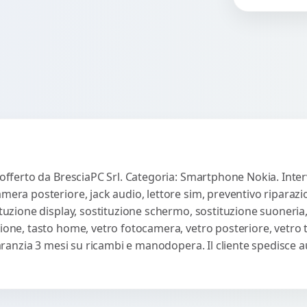
so
Rich
co
ac
 offerto da BresciaPC Srl. Categoria: Smartphone Nokia. Inter
amera posteriore, jack audio, lettore sim, preventivo riparaz
ituzione display, sostituzione schermo, sostituzione suoneria,
sione, tasto home, vetro fotocamera, vetro posteriore, vetro
 Garanzia 3 mesi su ricambi e manodopera. Il cliente spedisce