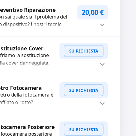
mpleti...
Procedi
eventivo Riparazione
20,00
€
n sai quale sia il problema del
o dispositivo? I nostri tecnici
eguono un check-up completo
n strumenti avanzati per...
Procedi
stituzione Cover
SU RICHIESTA
friamo la sostituzione
lla cover danneggiata,
affiata o usurata con
cambi di alta qualità e
WhatsApp
iedi Preventivo
rantiti. Ripristiniamo
etro Fotocamera
SU RICHIESTA
aspetto estetico e...
 vetro della fotocamera è
affiato o rotto?
friamo la sostituzione
n ricambi di alta qualità
WhatsApp
iedi Preventivo
rantiti per 3 mesi....
tocamera Posteriore
SU RICHIESTA
 fotocamera posteriore