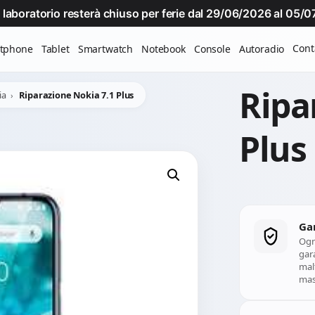
Il laboratorio resterà chiuso per ferie dal 29/06/2026 al 05
Cont
tphone
Tablet
Smartwatch
Notebook
Console
Autoradio
Ripa
ia
Riparazione Nokia 7.1 Plus
Plus
Ga
Ogn
gara
mal
mass