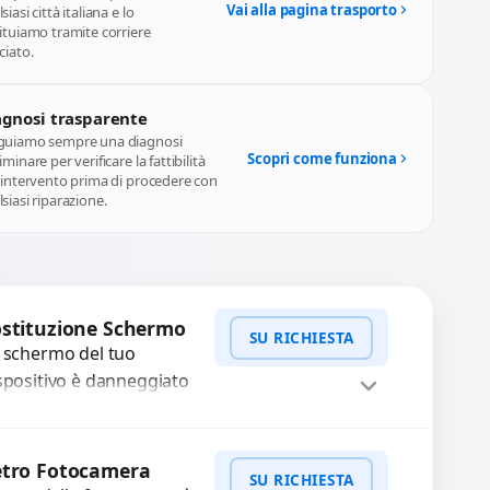
Vai alla pagina trasporto
siasi città italiana e lo
ituiamo tramite corriere
ciato.
agnosi trasparente
guiamo sempre una diagnosi
Scopri come funziona
iminare per verificare la fattibilità
l'intervento prima di procedere con
siasi riparazione.
stituzione Schermo
SU RICHIESTA
 schermo del tuo
spositivo è danneggiato
n vetro rotto, bolle,
cchie, schermo nero o
WhatsApp
iedi Preventivo
xel morti? Sostituiamo
etro Fotocamera
SU RICHIESTA