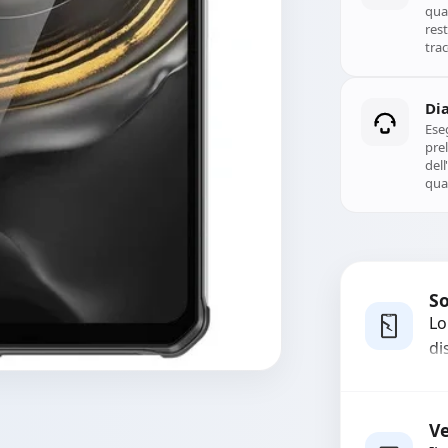
qual
rest
trac
Di
Ese
prel
del
qual
So
Lo
di
co
ma
Rich
pi
V