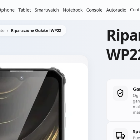
Il laboratorio resterà chiuso per ferie dal 29/06/2026 al 05
Cont
tphone
Tablet
Smartwatch
Notebook
Console
Autoradio
Ripa
tel
Riparazione Oukitel WP22
WP2
Ga
Ogn
gara
mal
mass
Spe
Puoi