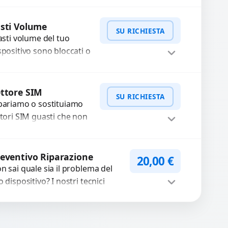
rvizio professionale di
WhatsApp
iedi Preventivo
parazione o sostituzione
sti Volume
SU RICHIESTA
ilizzando componenti
tasti volume del tuo
..
spositivo sono bloccati o
n funzionano? Offriamo
 servizio di riparazione
WhatsApp
iedi Preventivo
sostituzione con
ttore SIM
SU RICHIESTA
cambi...
pariamo o sostituiamo
ttori SIM guasti che non
levano la scheda o
terrompono il segnale.
WhatsApp
iedi Preventivo
ilizziamo ricambi testati
eventivo Riparazione
20,00
€
arantiti...
n sai quale sia il problema del
o dispositivo? I nostri tecnici
eguono un check-up completo
n strumenti avanzati per...
Procedi