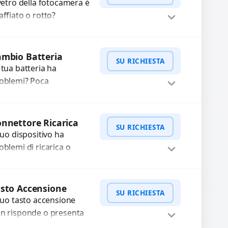
hermi completi...
 vetro della fotocamera è
affiato o rotto?
friamo la sostituzione
n ricambi di alta qualità
WhatsApp
iedi Preventivo
rantiti per 3 mesi....
mbio Batteria
SU RICHIESTA
 tua batteria ha
oblemi? Poca
tonomia, gonfia, non si
rica, ricarica lenta o cicli
WhatsApp
iedi Preventivo
 ricarica esauriti?
nnettore Ricarica
SU RICHIESTA
stituiamo la...
 tuo dispositivo ha
oblemi di ricarica o
asferimento dati?
pariamo o sostituiamo
WhatsApp
iedi Preventivo
nnettori di ricarica
sto Accensione
SU RICHIESTA
sti, rotti, allentati,
 tuo tasto accensione
nneggiati,...
n risponde o presenta
fficoltà? Offriamo un