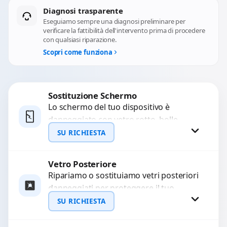
Diagnosi trasparente
Eseguiamo sempre una diagnosi preliminare per
verificare la fattibilità dell'intervento prima di procedere
con qualsiasi riparazione.
Scopri come funziona
Sostituzione Schermo
Lo schermo del tuo dispositivo è
danneggiato con vetro rotto, bolle,
macchie, schermo nero o pixel morti?
SU RICHIESTA
Sostituiamo schermi completi...
Vetro Posteriore
Richiedi Preventivo
Ripariamo o sostituiamo vetri posteriori
danneggiati per proteggere il tuo
WhatsApp
dispositivo e ripristinare l’estetica
SU RICHIESTA
originale. Utilizziamo ricambi di alta
qualità...