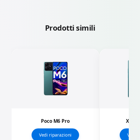
Prodotti simili
Poco M6 Pro
Xiaom
Vedi riparazioni
Vedi r