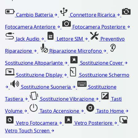
Cambio Batteria
Connettore Ricarica
Fotocamera Anteriore
Fotocamera Posteriore
Jack Audio
Lettore SIM
Preventivo
Riparazione
Riparazione Microfono
Sostituzione Altoparlante
Sostituzione Cover
Sostituzione Display
Sostituzione Schermo
Sostituzione Suoneria
Sostituzione
Tastiera
Sostituzione Vibrazione
Tasti
Volume
Tasto Accensione
Tasto Home
Vetro Fotocamera
Vetro Posteriore
Vetro Touch Screen