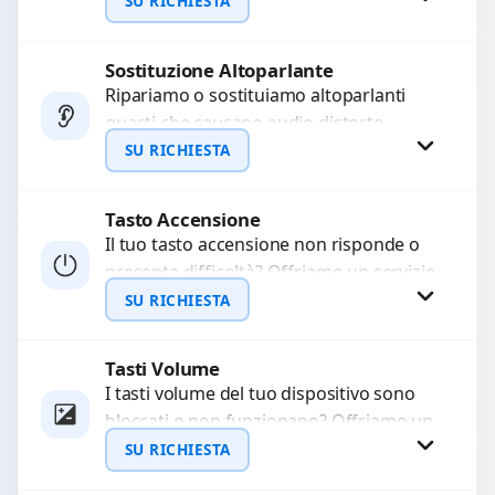
audio delle registrazioni o delle
SU RICHIESTA
chiamate. Diagnosi accurata e ricambi
di...
Sostituzione Altoparlante
Richiedi Preventivo
Ripariamo o sostituiamo altoparlanti
guasti che causano audio distorto,
WhatsApp
basso o assente. Utilizziamo ricambi di
SU RICHIESTA
alta qualità garantiti per 3...
Tasto Accensione
Richiedi Preventivo
Il tuo tasto accensione non risponde o
presenta difficoltà? Offriamo un servizio
WhatsApp
professionale di riparazione o
SU RICHIESTA
sostituzione utilizzando componenti di...
Tasti Volume
Richiedi Preventivo
I tasti volume del tuo dispositivo sono
bloccati o non funzionano? Offriamo un
WhatsApp
servizio di riparazione o sostituzione
SU RICHIESTA
con ricambi...