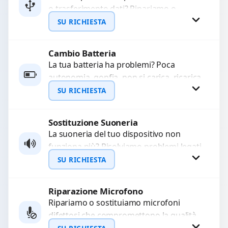
o trasferimento dati? Ripariamo o
WhatsApp
sostituiamo connettori di ricarica guasti,
SU RICHIESTA
rotti, allentati, danneggiati,...
Cambio Batteria
Richiedi Preventivo
La tua batteria ha problemi? Poca
autonomia, gonfia, non si carica, ricarica
WhatsApp
lenta o cicli di ricarica esauriti?
SU RICHIESTA
Sostituiamo la...
Sostituzione Suoneria
Richiedi Preventivo
La suoneria del tuo dispositivo non
funziona più? Risolviamo problemi legati
WhatsApp
a moduli audio difettosi con interventi
SU RICHIESTA
precisi e componenti...
Riparazione Microfono
Richiedi Preventivo
Ripariamo o sostituiamo microfoni
difettosi che compromettono la qualità
WhatsApp