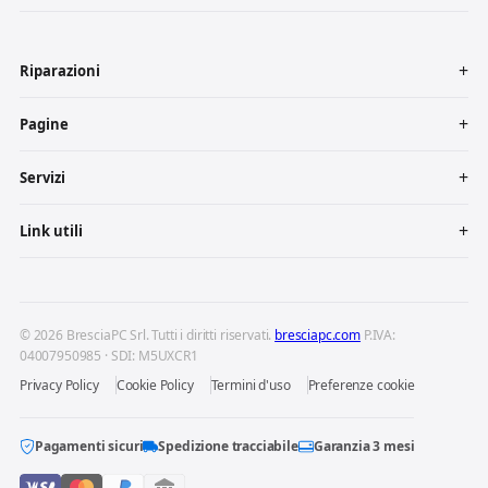
Riparazioni
Pagine
Servizi
Link utili
© 2026 BresciaPC Srl. Tutti i diritti riservati.
bresciapc.com
P.IVA:
04007950985 · SDI: M5UXCR1
Privacy Policy
Cookie Policy
Termini d'uso
Preferenze cookie
Pagamenti sicuri
Spedizione tracciabile
Garanzia 3 mesi