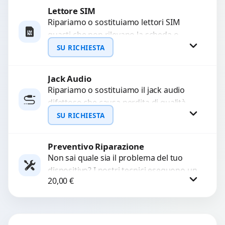
Lettore SIM
Richiedi Preventivo
Ripariamo o sostituiamo lettori SIM
guasti che non rilevano la scheda o
WhatsApp
interrompono il segnale. Utilizziamo
SU RICHIESTA
ricambi testati e garantiti...
Jack Audio
Richiedi Preventivo
Ripariamo o sostituiamo il jack audio
difettoso che causa perdita di qualità
WhatsApp
sonora o impossibilità di collegare cuffie
SU RICHIESTA
e accessori....
Preventivo Riparazione
Richiedi Preventivo
Non sai quale sia il problema del tuo
dispositivo? I nostri tecnici eseguono un
WhatsApp
20,00
€
check-up completo con strumenti
avanzati per...
Procedi