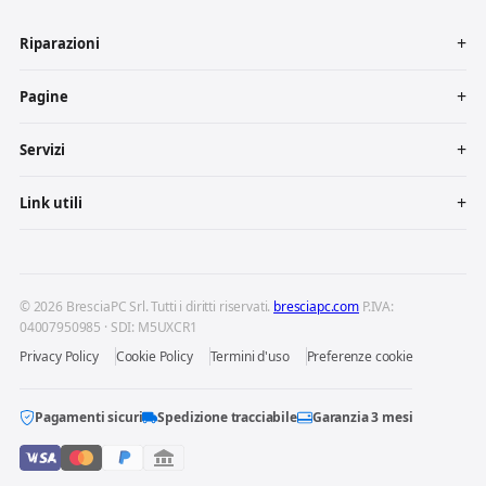
Riparazioni
Pagine
Servizi
Link utili
© 2026 BresciaPC Srl. Tutti i diritti riservati.
bresciapc.com
P.IVA:
04007950985 · SDI: M5UXCR1
Privacy Policy
Cookie Policy
Termini d'uso
Preferenze cookie
Pagamenti sicuri
Spedizione tracciabile
Garanzia 3 mesi