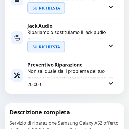
guasti che non rilevano la scheda o
interrompono il segnale. Utilizziamo
SU RICHIESTA
ricambi testati e garantiti...
Jack Audio
Richiedi Preventivo
Ripariamo o sostituiamo il jack audio
difettoso che causa perdita di qualità
WhatsApp
sonora o impossibilità di collegare cuffie
SU RICHIESTA
e accessori....
Preventivo Riparazione
Richiedi Preventivo
Non sai quale sia il problema del tuo
dispositivo? I nostri tecnici eseguono un
WhatsApp
20,00
€
check-up completo con strumenti
avanzati per...
Procedi
Descrizione completa
Servizio di riparazione Samsung Galaxy A52 offerto