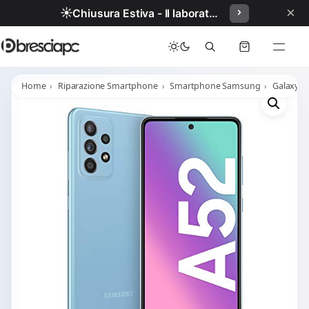
×
☀️
Chiusura Estiva - Il laboratorio resterà chiuso per ferie dal 29/06/2026 al 05/07/2026 compresi.
Home
Riparazione Smartphone
Smartphone Samsung
Galaxy A