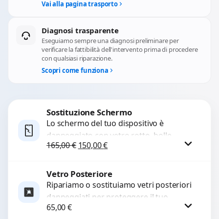
Vai alla pagina trasporto
Diagnosi trasparente
Eseguiamo sempre una diagnosi preliminare per
verificare la fattibilità dell'intervento prima di procedere
con qualsiasi riparazione.
Scopri come funziona
Sostituzione Schermo
Lo schermo del tuo dispositivo è
danneggiato con vetro rotto, bolle,
Il prezzo originale era: 165,00 €.
Il prezzo attuale è: 150,00 €.
165,00
€
150,00
€
macchie, schermo nero o pixel morti?
Sostituiamo schermi completi...
Vetro Posteriore
Procedi
Ripariamo o sostituiamo vetri posteriori
danneggiati per proteggere il tuo
65,00
€
dispositivo e ripristinare l’estetica