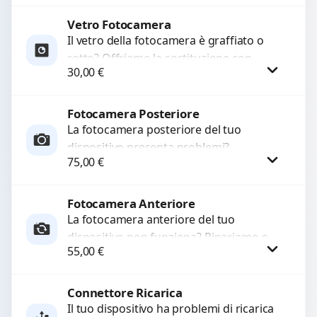
originale. Utilizziamo ricambi di alta
qualità...
Vetro Fotocamera
Procedi
Il vetro della fotocamera è graffiato o
rotto? Offriamo la sostituzione con
30,00
€
ricambi di alta qualità garantiti per 3
mesi....
Fotocamera Posteriore
Procedi
La fotocamera posteriore del tuo
dispositivo presenta problemi?
75,00
€
Interveniamo per risolvere guasti come
immagini sfocate, messa a fuoco non
funzionante,...
Fotocamera Anteriore
Procedi
La fotocamera anteriore del tuo
dispositivo non funziona? Ripariamo o
55,00
€
sostituiamo fotocamere guaste con
problemi come immagini sfocate, messa
a...
Connettore Ricarica
Procedi
Il tuo dispositivo ha problemi di ricarica