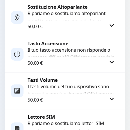
di...
Sostituzione Altoparlante
Procedi
Ripariamo o sostituiamo altoparlanti
guasti che causano audio distorto,
50,00
€
basso o assente. Utilizziamo ricambi di
alta qualità garantiti per 3...
Tasto Accensione
Procedi
Il tuo tasto accensione non risponde o
presenta difficoltà? Offriamo un servizio
50,00
€
professionale di riparazione o
sostituzione utilizzando componenti di...
Tasti Volume
Procedi
I tasti volume del tuo dispositivo sono
bloccati o non funzionano? Offriamo un
50,00
€
servizio di riparazione o sostituzione
con ricambi...
Lettore SIM
Procedi
Ripariamo o sostituiamo lettori SIM