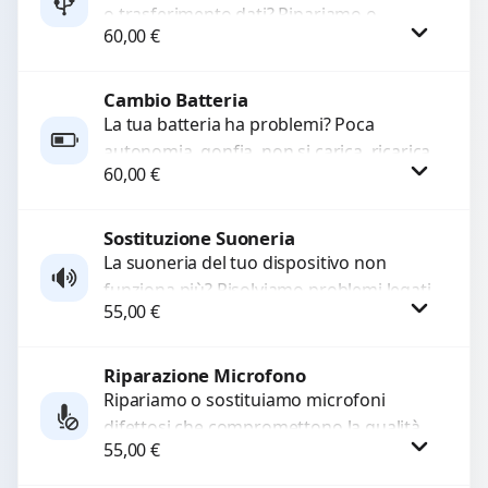
o trasferimento dati? Ripariamo o
60,00
€
sostituiamo connettori di ricarica guasti,
rotti, allentati, danneggiati,...
Cambio Batteria
Procedi
La tua batteria ha problemi? Poca
autonomia, gonfia, non si carica, ricarica
60,00
€
lenta o cicli di ricarica esauriti?
Sostituiamo la...
Sostituzione Suoneria
Procedi
La suoneria del tuo dispositivo non
funziona più? Risolviamo problemi legati
55,00
€
a moduli audio difettosi con interventi
precisi e componenti...
Riparazione Microfono
Procedi
Ripariamo o sostituiamo microfoni
difettosi che compromettono la qualità
55,00
€
audio delle registrazioni o delle
chiamate. Diagnosi accurata e ricambi