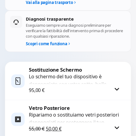
Vai alla pagina trasporto
Diagnosi trasparente
Eseguiamo sempre una diagnosi preliminare per
verificare la fattibilità dell'intervento prima di procedere
con qualsiasi riparazione.
Scopri come funziona
Sostituzione Schermo
Lo schermo del tuo dispositivo è
danneggiato con vetro rotto, bolle,
95,00
€
macchie, schermo nero o pixel morti?
Sostituiamo schermi completi...
Vetro Posteriore
Procedi
Ripariamo o sostituiamo vetri posteriori
danneggiati per proteggere il tuo
Il prezzo originale era: 55,00 €.
Il prezzo attuale è: 50,00 €.
55,00
€
50,00
€
dispositivo e ripristinare l’estetica