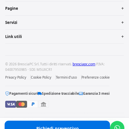
Pagine
Servizi
Link utili
© 2026 BresciaPC Srl. Tutti i diritti riservati.
bresciapc.com
P.IVA:
04007950985 · SDI: M5UXCR1
Privacy Policy
Cookie Policy
Termini d'uso
Preferenze cookie
Pagamenti sicuri
Spedizione tracciabile
Garanzia 3 mesi
BresciaPC S.r.l. è un centro di riparazione indipendente: non è affiliata
né autorizzata dai produttori dei dispositivi riparati. Marchi e loghi
Richiedi preventivo