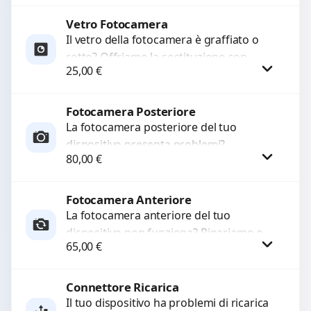
originale. Utilizziamo ricambi di alta
qualità...
Vetro Fotocamera
Procedi
Il vetro della fotocamera è graffiato o
rotto? Offriamo la sostituzione con
25,00
€
ricambi di alta qualità garantiti per 3
mesi....
Fotocamera Posteriore
Procedi
La fotocamera posteriore del tuo
dispositivo presenta problemi?
80,00
€
Interveniamo per risolvere guasti come
immagini sfocate, messa a fuoco non
funzionante,...
Fotocamera Anteriore
Procedi
La fotocamera anteriore del tuo
dispositivo non funziona? Ripariamo o
65,00
€
sostituiamo fotocamere guaste con
problemi come immagini sfocate, messa
a...
Connettore Ricarica
Procedi
Il tuo dispositivo ha problemi di ricarica