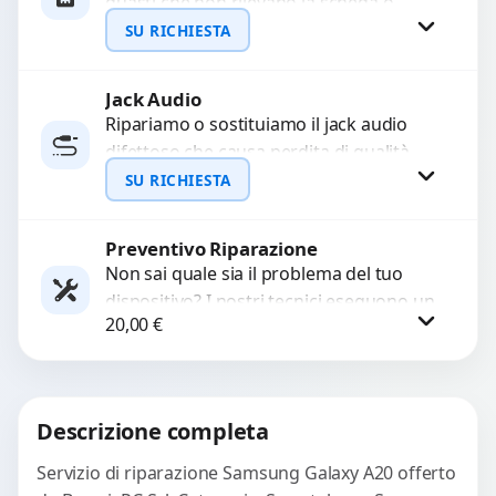
guasti che non rilevano la scheda o
interrompono il segnale. Utilizziamo
SU RICHIESTA
ricambi testati e garantiti...
Jack Audio
Richiedi Preventivo
Ripariamo o sostituiamo il jack audio
difettoso che causa perdita di qualità
WhatsApp
sonora o impossibilità di collegare cuffie
SU RICHIESTA
e accessori....
Preventivo Riparazione
Richiedi Preventivo
Non sai quale sia il problema del tuo
dispositivo? I nostri tecnici eseguono un
WhatsApp
20,00
€
check-up completo con strumenti
avanzati per...
Procedi
Descrizione completa
Servizio di riparazione Samsung Galaxy A20 offerto