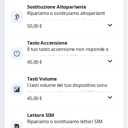
di...
Sostituzione Altoparlante
Procedi
Ripariamo o sostituiamo altoparlanti
guasti che causano audio distorto,
50,00
€
basso o assente. Utilizziamo ricambi di
alta qualità garantiti per 3...
Tasto Accensione
Procedi
Il tuo tasto accensione non risponde o
presenta difficoltà? Offriamo un servizio
45,00
€
professionale di riparazione o
sostituzione utilizzando componenti di...
Tasti Volume
Procedi
I tasti volume del tuo dispositivo sono
bloccati o non funzionano? Offriamo un
45,00
€
servizio di riparazione o sostituzione
con ricambi...
Lettore SIM
Procedi
Ripariamo o sostituiamo lettori SIM