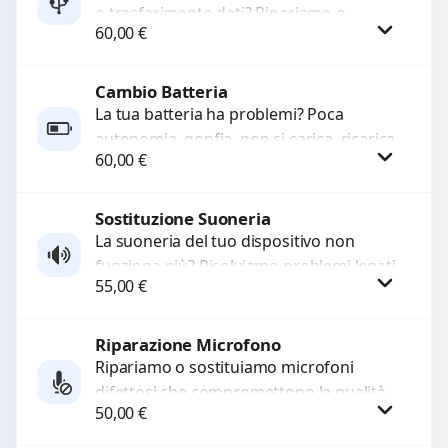
o trasferimento dati? Ripariamo o
60,00
€
sostituiamo connettori di ricarica guasti,
rotti, allentati, danneggiati,...
Cambio Batteria
Procedi
La tua batteria ha problemi? Poca
autonomia, gonfia, non si carica, ricarica
60,00
€
lenta o cicli di ricarica esauriti?
Sostituiamo la...
Sostituzione Suoneria
Procedi
La suoneria del tuo dispositivo non
funziona più? Risolviamo problemi legati
55,00
€
a moduli audio difettosi con interventi
precisi e componenti...
Riparazione Microfono
Procedi
Ripariamo o sostituiamo microfoni
difettosi che compromettono la qualità
50,00
€
audio delle registrazioni o delle
chiamate. Diagnosi accurata e ricambi