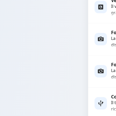
ri
Rich
ga
V
l’
Il
gr
so
qu
Fo
La
di
In
co
fu
F
La
di
Ri
fo
co
Co
Il