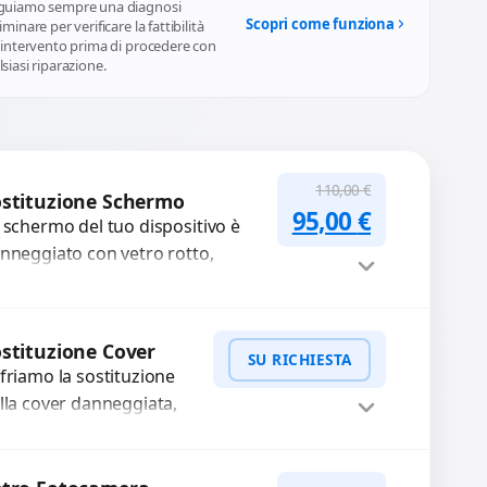
agnosi trasparente
guiamo sempre una diagnosi
Scopri come funziona
iminare per verificare la fattibilità
l'intervento prima di procedere con
siasi riparazione.
110,00
€
stituzione Schermo
Il prezzo original
Il prezzo a
95,00
€
 schermo del tuo dispositivo è
nneggiato con vetro rotto,
lle, macchie, schermo nero o
xel morti? Sostituiamo schermi
mpleti...
Procedi
stituzione Cover
SU RICHIESTA
friamo la sostituzione
lla cover danneggiata,
affiata o usurata con