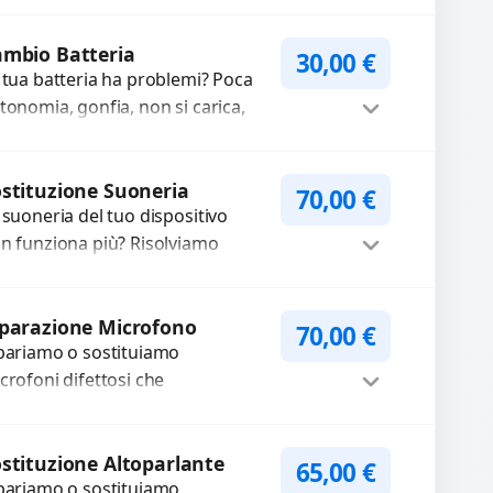
carica o trasferimento dati?
pariamo o sostituiamo
nnettori di ricarica guasti, rotti,
Procedi
lentati, danneggiati,...
mbio Batteria
30,00
€
 tua batteria ha problemi? Poca
tonomia, gonfia, non si carica,
carica lenta o cicli di ricarica
auriti? Sostituiamo la...
Procedi
stituzione Suoneria
70,00
€
 suoneria del tuo dispositivo
n funziona più? Risolviamo
oblemi legati a moduli audio
fettosi con interventi precisi e
Procedi
mponenti...
parazione Microfono
70,00
€
pariamo o sostituiamo
crofoni difettosi che
mpromettono la qualità audio
lle registrazioni o delle