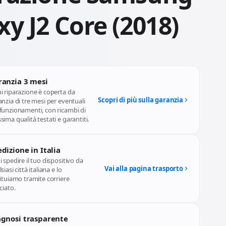
razione Samsung
xy J2 Core (2018)
ranzia 3 mesi
i riparazione è coperta da
Scopri di più sulla garanzia
nzia di tre mesi per eventuali
funzionamenti, con ricambi di
ima qualità testati e garantiti.
dizione in Italia
 spedire il tuo dispositivo da
Vai alla pagina trasporto
siasi città italiana e lo
ituiamo tramite corriere
ciato.