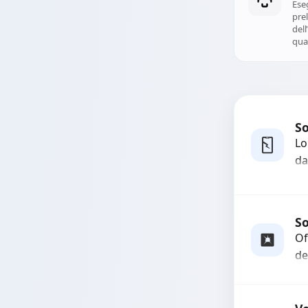
Di
Ese
prel
del
qual
So
Lo
da
bo
pi
co
So
Of
de
gr