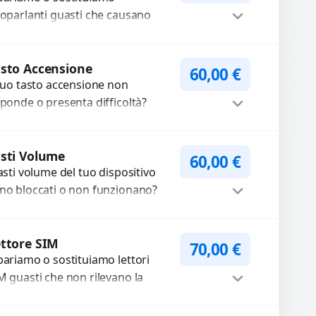
Procedi
iamate. Diagnosi accurata e
stituzione Altoparlante
65,00
€
pariamo o sostituiamo
cambi di...
toparlanti guasti che causano
dio distorto, basso o assente.
ilizziamo ricambi di alta qualità
Procedi
rantiti per 3...
sto Accensione
60,00
€
 tuo tasto accensione non
sponde o presenta difficoltà?
friamo un servizio
ofessionale di riparazione o
Procedi
stituzione utilizzando
sti Volume
60,00
€
tasti volume del tuo dispositivo
mponenti di...
no bloccati o non funzionano?
friamo un servizio di
parazione o sostituzione con
Procedi
cambi...
ttore SIM
70,00
€
pariamo o sostituiamo lettori
M guasti che non rilevano la