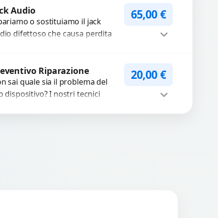
heda o interrompono il segnale.
ilizziamo ricambi testati e
Procedi
antiti...
ck Audio
65,00
€
pariamo o sostituiamo il jack
dio difettoso che causa perdita
 qualità sonora o impossibilità di
llegare cuffie e accessori....
Procedi
eventivo Riparazione
20,00
€
n sai quale sia il problema del
o dispositivo? I nostri tecnici
eguono un check-up completo
n strumenti avanzati per...
Procedi