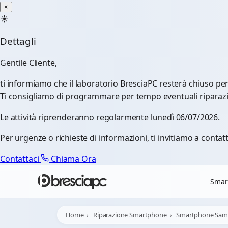
☀️
Chiusura Estiva - Il laboratorio resterà chiuso per ferie d
×
×
☀️
Dettagli
Gentile Cliente,
ti informiamo che il laboratorio BresciaPC resterà chiuso pe
Ti consigliamo di programmare per tempo eventuali riparazioni
Le attività riprenderanno regolarmente lunedì 06/07/2026.
Per urgenze o richieste di informazioni, ti invitiamo a contatt
Contattaci
Chiama Ora
Smar