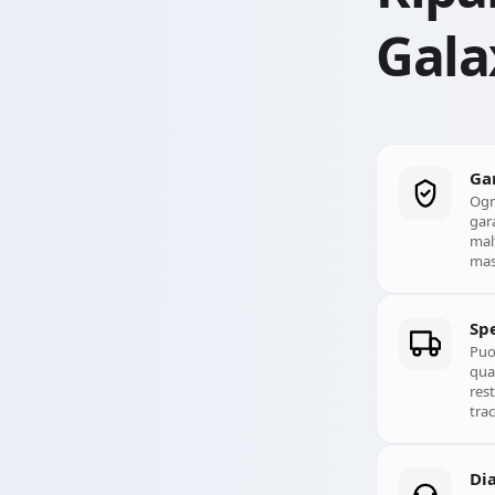
Ripa
msung
Galaxy J
Riparazione Samsung Galaxy J2 Core (2018)
Gala
Ga
Ogn
gara
mal
mass
Spe
Puoi
qual
rest
trac