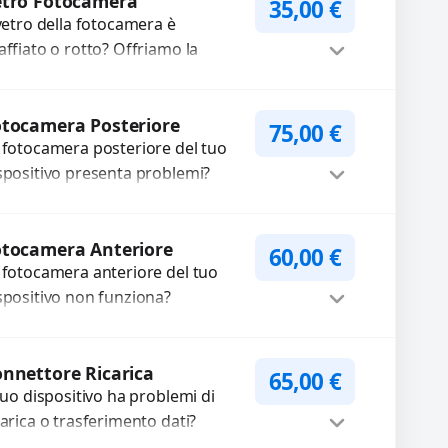
cambi di alta qualità e
WhatsApp
iedi Preventivo
rantiti. Ripristiniamo
etro Fotocamera
35,00
€
aspetto estetico e...
 vetro della fotocamera è
affiato o rotto? Offriamo la
stituzione con ricambi di alta
alità garantiti per 3 mesi....
Procedi
tocamera Posteriore
75,00
€
 fotocamera posteriore del tuo
spositivo presenta problemi?
terveniamo per risolvere guasti
me immagini sfocate, messa a
Procedi
oco non funzionante,...
otocamera Anteriore
60,00
€
 fotocamera anteriore del tuo
spositivo non funziona?
pariamo o sostituiamo
tocamere guaste con problemi
Procedi
me immagini sfocate, messa a...
nnettore Ricarica
65,00
€
 tuo dispositivo ha problemi di