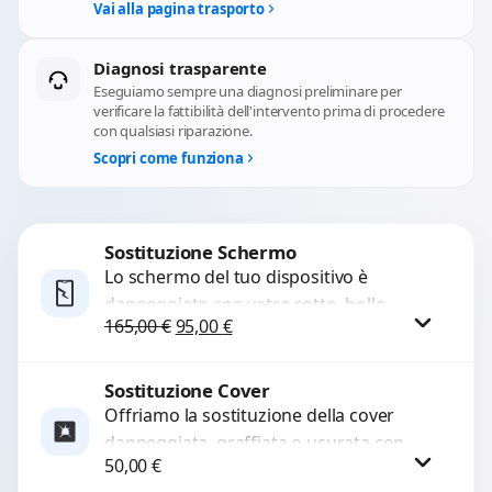
Vai alla pagina trasporto
Diagnosi trasparente
Eseguiamo sempre una diagnosi preliminare per
verificare la fattibilità dell'intervento prima di procedere
con qualsiasi riparazione.
Scopri come funziona
Sostituzione Schermo
Lo schermo del tuo dispositivo è
danneggiato con vetro rotto, bolle,
Il prezzo originale era: 165,00 €.
Il prezzo attuale è: 95,00 €.
165,00
€
95,00
€
macchie, schermo nero o pixel morti?
Sostituiamo schermi completi...
Sostituzione Cover
Procedi
Offriamo la sostituzione della cover
danneggiata, graffiata o usurata con
50,00
€
ricambi di alta qualità e garantiti.