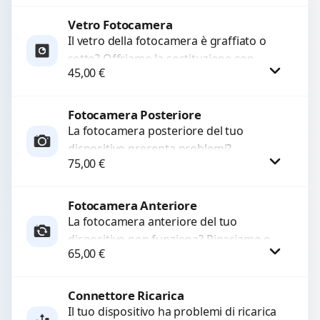
Ripristiniamo l’aspetto estetico e...
Vetro Fotocamera
Procedi
Il vetro della fotocamera è graffiato o
rotto? Offriamo la sostituzione con
45,00
€
ricambi di alta qualità garantiti per 3
mesi....
Fotocamera Posteriore
Procedi
La fotocamera posteriore del tuo
dispositivo presenta problemi?
75,00
€
Interveniamo per risolvere guasti come
immagini sfocate, messa a fuoco non
funzionante,...
Fotocamera Anteriore
Procedi
La fotocamera anteriore del tuo
dispositivo non funziona? Ripariamo o
65,00
€
sostituiamo fotocamere guaste con
problemi come immagini sfocate, messa
a...
Connettore Ricarica
Procedi
Il tuo dispositivo ha problemi di ricarica