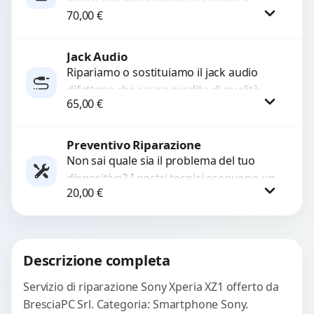
guasti che non rilevano la scheda o
70,00
€
interrompono il segnale. Utilizziamo
ricambi testati e garantiti...
Jack Audio
Procedi
Ripariamo o sostituiamo il jack audio
difettoso che causa perdita di qualità
65,00
€
sonora o impossibilità di collegare cuffie
e accessori....
Preventivo Riparazione
Procedi
Non sai quale sia il problema del tuo
dispositivo? I nostri tecnici eseguono un
20,00
€
check-up completo con strumenti
avanzati per...
Procedi
Descrizione completa
Servizio di riparazione Sony Xperia XZ1 offerto da
BresciaPC Srl. Categoria: Smartphone Sony.