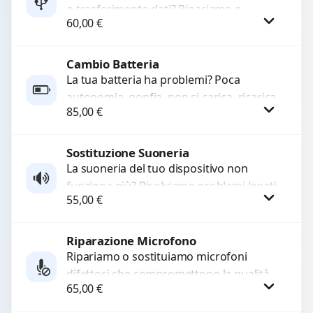
o trasferimento dati? Ripariamo o
60,00
€
sostituiamo connettori di ricarica guasti,
rotti, allentati, danneggiati,...
Cambio Batteria
Procedi
La tua batteria ha problemi? Poca
autonomia, gonfia, non si carica, ricarica
85,00
€
lenta o cicli di ricarica esauriti?
Sostituiamo la...
Sostituzione Suoneria
Procedi
La suoneria del tuo dispositivo non
funziona più? Risolviamo problemi legati
55,00
€
a moduli audio difettosi con interventi
precisi e componenti...
Riparazione Microfono
Procedi
Ripariamo o sostituiamo microfoni
difettosi che compromettono la qualità
65,00
€
audio delle registrazioni o delle
chiamate. Diagnosi accurata e ricambi