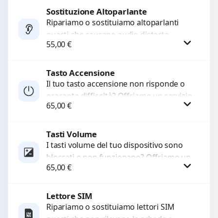
di...
Sostituzione Altoparlante
Procedi
Ripariamo o sostituiamo altoparlanti
guasti che causano audio distorto,
55,00
€
basso o assente. Utilizziamo ricambi di
alta qualità garantiti per 3...
Tasto Accensione
Procedi
Il tuo tasto accensione non risponde o
presenta difficoltà? Offriamo un servizio
65,00
€
professionale di riparazione o
sostituzione utilizzando componenti di...
Tasti Volume
Procedi
I tasti volume del tuo dispositivo sono
bloccati o non funzionano? Offriamo un
65,00
€
servizio di riparazione o sostituzione
con ricambi...
Lettore SIM
Procedi
Ripariamo o sostituiamo lettori SIM