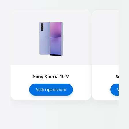
Sony Xperia 10 V
Sony X
Vedi riparazioni
Vedi r