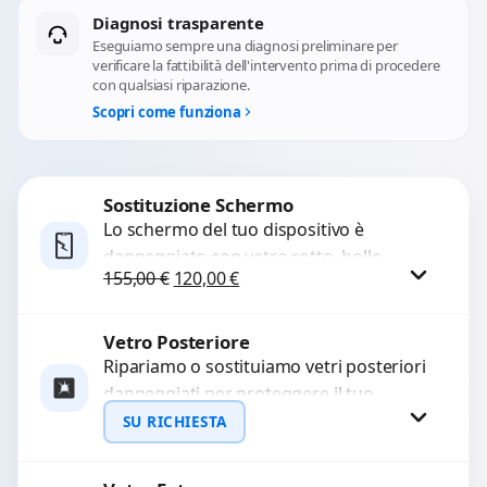
Diagnosi trasparente
Eseguiamo sempre una diagnosi preliminare per
verificare la fattibilità dell'intervento prima di procedere
con qualsiasi riparazione.
Scopri come funziona
Sostituzione Schermo
Lo schermo del tuo dispositivo è
danneggiato con vetro rotto, bolle,
Il prezzo originale era: 155,00 €.
Il prezzo attuale è: 120,00 €.
155,00
€
120,00
€
macchie, schermo nero o pixel morti?
Sostituiamo schermi completi...
Vetro Posteriore
Procedi
Ripariamo o sostituiamo vetri posteriori
danneggiati per proteggere il tuo
dispositivo e ripristinare l’estetica
SU RICHIESTA
originale. Utilizziamo ricambi di alta
qualità...