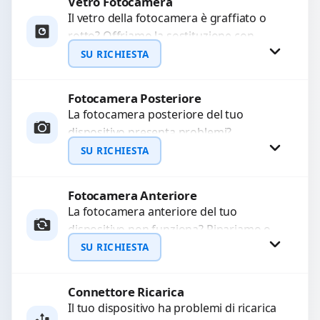
Vetro Fotocamera
Richiedi Preventivo
Il vetro della fotocamera è graffiato o
rotto? Offriamo la sostituzione con
WhatsApp
ricambi di alta qualità garantiti per 3
SU RICHIESTA
mesi....
Fotocamera Posteriore
Richiedi Preventivo
La fotocamera posteriore del tuo
dispositivo presenta problemi?
WhatsApp
Interveniamo per risolvere guasti come
SU RICHIESTA
immagini sfocate, messa a fuoco non
funzionante,...
Fotocamera Anteriore
Richiedi Preventivo
La fotocamera anteriore del tuo
dispositivo non funziona? Ripariamo o
WhatsApp
sostituiamo fotocamere guaste con
SU RICHIESTA
problemi come immagini sfocate, messa
a...
Connettore Ricarica
Richiedi Preventivo
Il tuo dispositivo ha problemi di ricarica