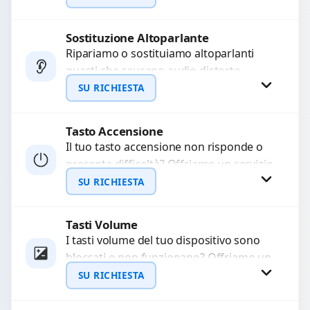
chiamate. Diagnosi accurata e ricambi
di...
Sostituzione Altoparlante
Richiedi Preventivo
Ripariamo o sostituiamo altoparlanti
guasti che causano audio distorto,
WhatsApp
basso o assente. Utilizziamo ricambi di
SU RICHIESTA
alta qualità garantiti per 3...
Tasto Accensione
Richiedi Preventivo
Il tuo tasto accensione non risponde o
presenta difficoltà? Offriamo un servizio
WhatsApp
professionale di riparazione o
SU RICHIESTA
sostituzione utilizzando componenti di...
Tasti Volume
Richiedi Preventivo
I tasti volume del tuo dispositivo sono
bloccati o non funzionano? Offriamo un
WhatsApp
servizio di riparazione o sostituzione
SU RICHIESTA
con ricambi...