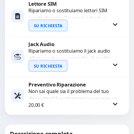
Lettore SIM
Richiedi Preventivo
Ripariamo o sostituiamo lettori SIM
guasti che non rilevano la scheda o
WhatsApp
interrompono il segnale. Utilizziamo
SU RICHIESTA
ricambi testati e garantiti...
Jack Audio
Richiedi Preventivo
Ripariamo o sostituiamo il jack audio
difettoso che causa perdita di qualità
WhatsApp
sonora o impossibilità di collegare cuffie
SU RICHIESTA
e accessori....
Preventivo Riparazione
Richiedi Preventivo
Non sai quale sia il problema del tuo
dispositivo? I nostri tecnici eseguono un
WhatsApp
20,00
€
check-up completo con strumenti
avanzati per...
Procedi
Descrizione completa