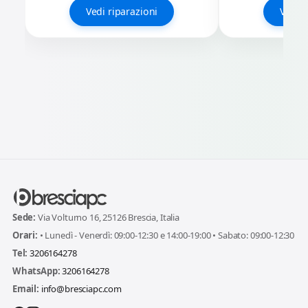
Vedi riparazioni
Vedi r
Sede:
Via Volturno 16, 25126 Brescia, Italia
Orari:
• Lunedì - Venerdì: 09:00-12:30 e 14:00-19:00 • Sabato: 09:00-12:30
Tel:
3206164278
WhatsApp:
3206164278
Email:
info@bresciapc.com