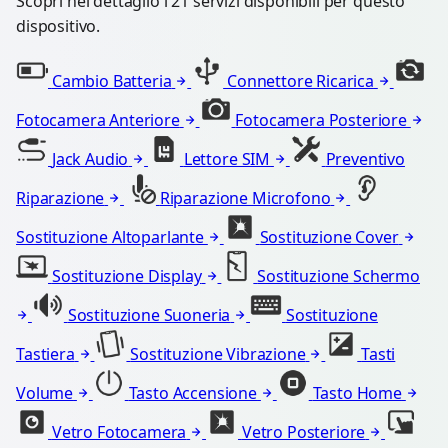
Scopri nel dettaglio i 21 servizi disponibili per questo
dispositivo.
Cambio Batteria
Connettore Ricarica
Fotocamera Anteriore
Fotocamera Posteriore
Jack Audio
Lettore SIM
Preventivo
Riparazione
Riparazione Microfono
Sostituzione Altoparlante
Sostituzione Cover
Sostituzione Display
Sostituzione Schermo
Sostituzione Suoneria
Sostituzione
Tastiera
Sostituzione Vibrazione
Tasti
Volume
Tasto Accensione
Tasto Home
Vetro Fotocamera
Vetro Posteriore