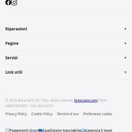
Riparazioni
Pagine
Servizi
Link utili
© 2026 BresciaPC Srl. Tutti i diritti riservati.
bresciapc.com
P.IVA:
04007950985 · SDI: M5UXCR1
Privacy Policy
Cookie Policy
Termini d'uso
Preferenze cookie
Pagamenti sicuri
Spedizione tracciabile
Garanzia 3 mesi