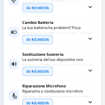
o trasferimento dati? Ripariamo o
WhatsApp
sostituiamo connettori di ricarica guasti,
SU RICHIESTA
rotti, allentati, danneggiati,...
Cambio Batteria
Richiedi Preventivo
La tua batteria ha problemi? Poca
autonomia, gonfia, non si carica, ricarica
WhatsApp
lenta o cicli di ricarica esauriti?
SU RICHIESTA
Sostituiamo la...
Sostituzione Suoneria
Richiedi Preventivo
La suoneria del tuo dispositivo non
funziona più? Risolviamo problemi legati
WhatsApp
a moduli audio difettosi con interventi
SU RICHIESTA
precisi e componenti...
Riparazione Microfono
Richiedi Preventivo
Ripariamo o sostituiamo microfoni
difettosi che compromettono la qualità
WhatsApp
audio delle registrazioni o delle
SU RICHIESTA