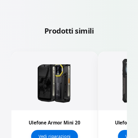
Prodotti simili
Ulefone Armor Mini 20
Ulefone A
Vedi riparazioni
Vedi r