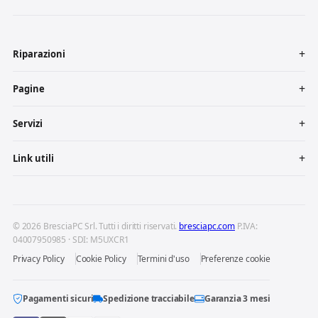
Riparazioni
Pagine
Servizi
Link utili
© 2026 BresciaPC Srl. Tutti i diritti riservati.
bresciapc.com
P.IVA:
04007950985 · SDI: M5UXCR1
Privacy Policy
Cookie Policy
Termini d'uso
Preferenze cookie
Pagamenti sicuri
Spedizione tracciabile
Garanzia 3 mesi