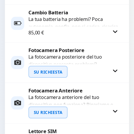
chiamate. Diagnosi accurata e ricambi
di...
Cambio Batteria
Procedi
La tua batteria ha problemi? Poca
autonomia, gonfia, non si carica, ricarica
85,00
€
lenta o cicli di ricarica esauriti?
Sostituiamo la...
Fotocamera Posteriore
Procedi
La fotocamera posteriore del tuo
dispositivo presenta problemi?
Interveniamo per risolvere guasti come
SU RICHIESTA
immagini sfocate, messa a fuoco non
funzionante,...
Fotocamera Anteriore
Richiedi Preventivo
La fotocamera anteriore del tuo
dispositivo non funziona? Ripariamo o
WhatsApp
sostituiamo fotocamere guaste con
SU RICHIESTA
problemi come immagini sfocate, messa
a...
Lettore SIM
Richiedi Preventivo