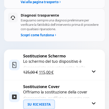
Vai alla pagina trasporto
Diagnosi trasparente
Eseguiamo sempre una diagnosi preliminare per
verificare la fattibilità dell'intervento prima di procedere
con qualsiasi riparazione.
Scopri come funziona
Sostituzione Schermo
Lo schermo del tuo dispositivo è
danneggiato con vetro rotto, bolle,
Il prezzo originale era: 125,00 €.
Il prezzo attuale è: 115,00 €.
125,00
€
115,00
€
macchie, schermo nero o pixel morti?
Sostituiamo schermi completi...
Sostituzione Cover
Procedi
Offriamo la sostituzione della cover
danneggiata, graffiata o usurata con
ricambi di alta qualità e garantiti.
SU RICHIESTA