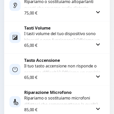
Ripariamo o sostituiamo altoparlanti
guasti che causano audio distorto,
75,00
€
basso o assente. Utilizziamo ricambi di
alta qualità garantiti per 3...
Tasti Volume
Procedi
I tasti volume del tuo dispositivo sono
bloccati o non funzionano? Offriamo un
65,00
€
servizio di riparazione o sostituzione
con ricambi...
Tasto Accensione
Procedi
Il tuo tasto accensione non risponde o
presenta difficoltà? Offriamo un servizio
65,00
€
professionale di riparazione o
sostituzione utilizzando componenti di...
Riparazione Microfono
Procedi
Ripariamo o sostituiamo microfoni
difettosi che compromettono la qualità
85,00
€
audio delle registrazioni o delle