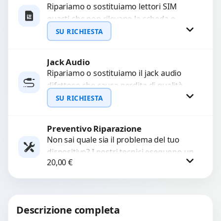
Ripariamo o sostituiamo lettori SIM
guasti che non rilevano la scheda o
WhatsApp
interrompono il segnale. Utilizziamo
SU RICHIESTA
ricambi testati e garantiti...
Jack Audio
Richiedi Preventivo
Ripariamo o sostituiamo il jack audio
difettoso che causa perdita di qualità
WhatsApp
sonora o impossibilità di collegare cuffie
SU RICHIESTA
e accessori....
Preventivo Riparazione
Richiedi Preventivo
Non sai quale sia il problema del tuo
dispositivo? I nostri tecnici eseguono un
WhatsApp
20,00
€
check-up completo con strumenti
avanzati per...
Procedi
Descrizione completa