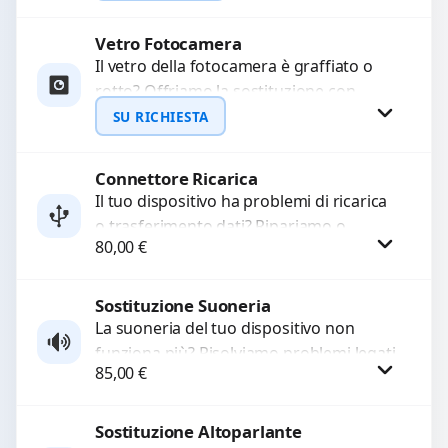
Ripristiniamo l’aspetto estetico e...
Vetro Fotocamera
Richiedi Preventivo
Il vetro della fotocamera è graffiato o
rotto? Offriamo la sostituzione con
WhatsApp
ricambi di alta qualità garantiti per 3
SU RICHIESTA
mesi....
Connettore Ricarica
Richiedi Preventivo
Il tuo dispositivo ha problemi di ricarica
o trasferimento dati? Ripariamo o
WhatsApp
80,00
€
sostituiamo connettori di ricarica guasti,
rotti, allentati, danneggiati,...
Sostituzione Suoneria
Procedi
La suoneria del tuo dispositivo non
funziona più? Risolviamo problemi legati
85,00
€
a moduli audio difettosi con interventi
precisi e componenti...
Sostituzione Altoparlante
Procedi