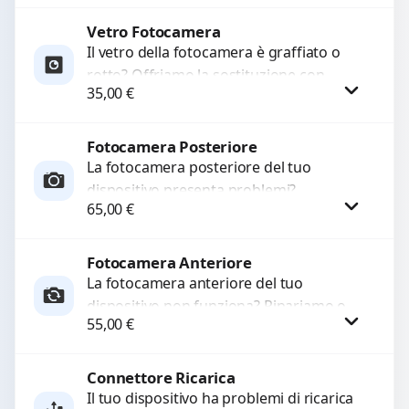
Ripristiniamo l’aspetto estetico e...
Vetro Fotocamera
Procedi
Il vetro della fotocamera è graffiato o
rotto? Offriamo la sostituzione con
35,00
€
ricambi di alta qualità garantiti per 3
mesi....
Fotocamera Posteriore
Procedi
La fotocamera posteriore del tuo
dispositivo presenta problemi?
65,00
€
Interveniamo per risolvere guasti come
immagini sfocate, messa a fuoco non
funzionante,...
Fotocamera Anteriore
Procedi
La fotocamera anteriore del tuo
dispositivo non funziona? Ripariamo o
55,00
€
sostituiamo fotocamere guaste con
problemi come immagini sfocate, messa
a...
Connettore Ricarica
Procedi
Il tuo dispositivo ha problemi di ricarica