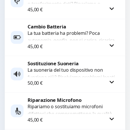
o trasferimento dati? Ripariamo o
45,00
€
sostituiamo connettori di ricarica guasti,
rotti, allentati, danneggiati,...
Cambio Batteria
Procedi
La tua batteria ha problemi? Poca
autonomia, gonfia, non si carica, ricarica
45,00
€
lenta o cicli di ricarica esauriti?
Sostituiamo la...
Sostituzione Suoneria
Procedi
La suoneria del tuo dispositivo non
funziona più? Risolviamo problemi legati
50,00
€
a moduli audio difettosi con interventi
precisi e componenti...
Riparazione Microfono
Procedi
Ripariamo o sostituiamo microfoni
difettosi che compromettono la qualità
45,00
€
audio delle registrazioni o delle
chiamate. Diagnosi accurata e ricambi