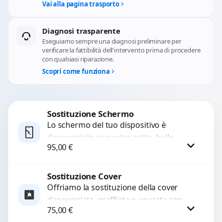
Vai alla pagina trasporto
Diagnosi trasparente
Eseguiamo sempre una diagnosi preliminare per
verificare la fattibilità dell'intervento prima di procedere
con qualsiasi riparazione.
Scopri come funziona
Sostituzione Schermo
Lo schermo del tuo dispositivo è
danneggiato con vetro rotto, bolle,
95,00
€
macchie, schermo nero o pixel morti?
Sostituiamo schermi completi...
Sostituzione Cover
Procedi
Offriamo la sostituzione della cover
danneggiata, graffiata o usurata con
75,00
€
ricambi di alta qualità e garantiti.