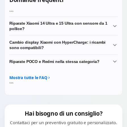
```
Riparate Xiaomi 14 Ultra e 15 Ultra con sensore da 1
pollice?
Sì, lavoriamo regolarmente sui top di gamma Xiaomi delle
Cambio display Xiaomi con HyperCharge: i ricambi
ultime generazioni. Le serie Ultra hanno sensori
sono compatibili?
fotografici di grandi dimensioni e moduli ottici Leica
complessi: in caso di danno a una delle fotocamere
Sì. I display di massima qualità che utilizziamo sono
Riparate POCO e Redmi nella stessa categoria?
effettuiamo la sostituzione completa del modulo
compatibili con i protocolli di ricarica HyperCharge e
coinvolto.
mantengono inalterate le prestazioni del dispositivo.
No, abbiamo categorie dedicate. POCO e Redmi sono
sub-brand del gruppo Xiaomi ma con architetture e
Mostra tutte le FAQ
ricambi spesso diversi: vai nelle rispettive sezioni del sito.
```
Hai bisogno di un consiglio?
Contattaci per un preventivo gratuito e personalizzato.