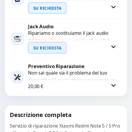
guasti che non rilevano la scheda o
interrompono il segnale. Utilizziamo
SU RICHIESTA
ricambi testati e garantiti...
Jack Audio
Richiedi Preventivo
Ripariamo o sostituiamo il jack audio
difettoso che causa perdita di qualità
WhatsApp
sonora o impossibilità di collegare cuffie
SU RICHIESTA
e accessori....
Preventivo Riparazione
Richiedi Preventivo
Non sai quale sia il problema del tuo
dispositivo? I nostri tecnici eseguono un
WhatsApp
20,00
€
check-up completo con strumenti
avanzati per...
Procedi
Descrizione completa
Servizio di riparazione Xiaomi Redmi Note 5 / 5 Pro