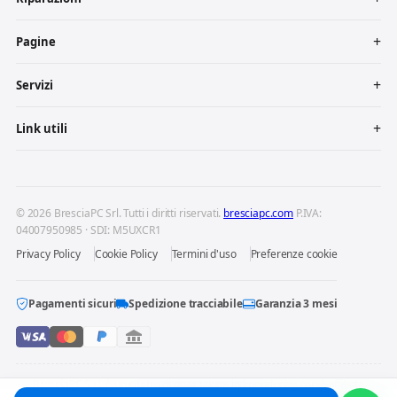
Pagine
Servizi
Link utili
© 2026 BresciaPC Srl. Tutti i diritti riservati.
bresciapc.com
P.IVA:
04007950985 · SDI: M5UXCR1
Privacy Policy
Cookie Policy
Termini d'uso
Preferenze cookie
Pagamenti sicuri
Spedizione tracciabile
Garanzia 3 mesi
BresciaPC S.r.l. è un centro di riparazione indipendente: non è affiliata