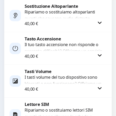
di...
Sostituzione Altoparlante
Procedi
Ripariamo o sostituiamo altoparlanti
guasti che causano audio distorto,
40,00
€
basso o assente. Utilizziamo ricambi di
alta qualità garantiti per 3...
Tasto Accensione
Procedi
Il tuo tasto accensione non risponde o
presenta difficoltà? Offriamo un servizio
40,00
€
professionale di riparazione o
sostituzione utilizzando componenti di...
Tasti Volume
Procedi
I tasti volume del tuo dispositivo sono
bloccati o non funzionano? Offriamo un
40,00
€
servizio di riparazione o sostituzione
con ricambi...
Lettore SIM
Procedi
Ripariamo o sostituiamo lettori SIM