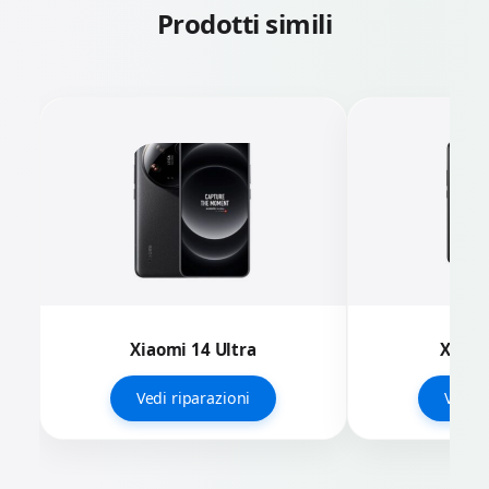
Prodotti simili
Xiaomi 14 Ultra
Xiaom
Vedi riparazioni
Vedi r