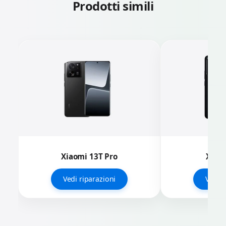
Prodotti simili
Xiaomi 13T Pro
Xiaom
Vedi riparazioni
Vedi r