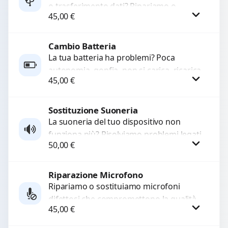
o trasferimento dati? Ripariamo o
45,00
€
sostituiamo connettori di ricarica guasti,
rotti, allentati, danneggiati,...
Cambio Batteria
Procedi
La tua batteria ha problemi? Poca
autonomia, gonfia, non si carica, ricarica
45,00
€
lenta o cicli di ricarica esauriti?
Sostituiamo la...
Sostituzione Suoneria
Procedi
La suoneria del tuo dispositivo non
funziona più? Risolviamo problemi legati
50,00
€
a moduli audio difettosi con interventi
precisi e componenti...
Riparazione Microfono
Procedi
Ripariamo o sostituiamo microfoni
difettosi che compromettono la qualità
45,00
€
audio delle registrazioni o delle
chiamate. Diagnosi accurata e ricambi