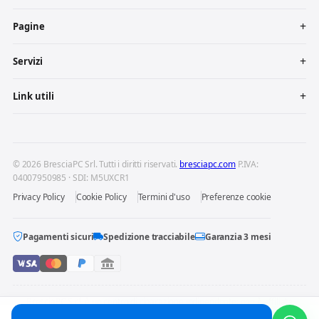
Pagine
Servizi
Link utili
© 2026 BresciaPC Srl. Tutti i diritti riservati.
bresciapc.com
P.IVA:
04007950985 · SDI: M5UXCR1
Privacy Policy
Cookie Policy
Termini d'uso
Preferenze cookie
Pagamenti sicuri
Spedizione tracciabile
Garanzia 3 mesi
BresciaPC S.r.l. è un centro di riparazione indipendente: non è affiliata
né autorizzata dai produttori dei dispositivi riparati. Marchi e loghi