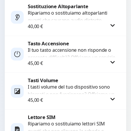
di...
Sostituzione Altoparlante
Procedi
Ripariamo o sostituiamo altoparlanti
guasti che causano audio distorto,
40,00
€
basso o assente. Utilizziamo ricambi di
alta qualità garantiti per 3...
Tasto Accensione
Procedi
Il tuo tasto accensione non risponde o
presenta difficoltà? Offriamo un servizio
45,00
€
professionale di riparazione o
sostituzione utilizzando componenti di...
Tasti Volume
Procedi
I tasti volume del tuo dispositivo sono
bloccati o non funzionano? Offriamo un
45,00
€
servizio di riparazione o sostituzione
con ricambi...
Lettore SIM
Procedi
Ripariamo o sostituiamo lettori SIM