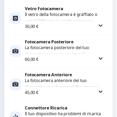
Vetro Fotocamera
Richiedi Preventivo
Il vetro della fotocamera è graffiato o
rotto? Offriamo la sostituzione con
WhatsApp
30,00
€
ricambi di alta qualità garantiti per 3
mesi....
Fotocamera Posteriore
Procedi
La fotocamera posteriore del tuo
dispositivo presenta problemi?
60,00
€
Interveniamo per risolvere guasti come
immagini sfocate, messa a fuoco non
funzionante,...
Fotocamera Anteriore
Procedi
La fotocamera anteriore del tuo
dispositivo non funziona? Ripariamo o
45,00
€
sostituiamo fotocamere guaste con
problemi come immagini sfocate, messa
a...
Connettore Ricarica
Procedi
Il tuo dispositivo ha problemi di ricarica