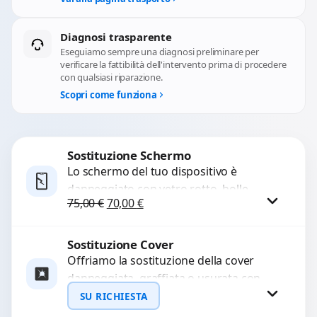
Diagnosi trasparente
Eseguiamo sempre una diagnosi preliminare per
verificare la fattibilità dell'intervento prima di procedere
con qualsiasi riparazione.
Scopri come funziona
Sostituzione Schermo
Lo schermo del tuo dispositivo è
danneggiato con vetro rotto, bolle,
Il prezzo originale era: 75,00 €.
Il prezzo attuale è: 70,00 €.
75,00
€
70,00
€
macchie, schermo nero o pixel morti?
Sostituiamo schermi completi...
Sostituzione Cover
Procedi
Offriamo la sostituzione della cover
danneggiata, graffiata o usurata con
ricambi di alta qualità e garantiti.
SU RICHIESTA
Ripristiniamo l’aspetto estetico e...