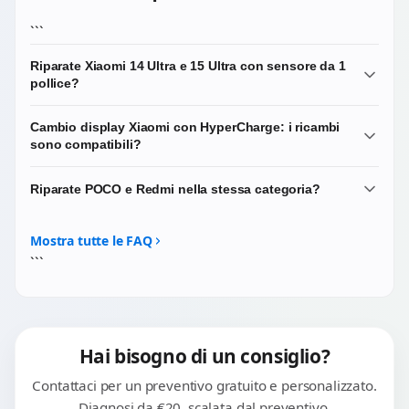
```
Riparate Xiaomi 14 Ultra e 15 Ultra con sensore da 1
pollice?
Sì, lavoriamo regolarmente sui top di gamma Xiaomi delle
Cambio display Xiaomi con HyperCharge: i ricambi
ultime generazioni. Le serie Ultra hanno sensori
sono compatibili?
fotografici di grandi dimensioni e moduli ottici Leica
complessi: in caso di danno a una delle fotocamere
Sì. I display di massima qualità che utilizziamo sono
Riparate POCO e Redmi nella stessa categoria?
effettuiamo la sostituzione completa del modulo
compatibili con i protocolli di ricarica HyperCharge e
coinvolto.
mantengono inalterate le prestazioni del dispositivo.
No, abbiamo categorie dedicate. POCO e Redmi sono
sub-brand del gruppo Xiaomi ma con architetture e
Mostra tutte le FAQ
ricambi spesso diversi: vai nelle rispettive sezioni del sito.
```
Hai bisogno di un consiglio?
Contattaci per un preventivo gratuito e personalizzato.
Diagnosi da €20, scalata dal preventivo.