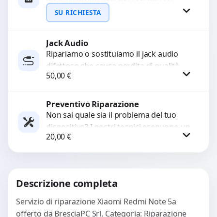
guasti che non rilevano la scheda o
interrompono il segnale. Utilizziamo
SU RICHIESTA
ricambi testati e garantiti...
Jack Audio
Richiedi Preventivo
Ripariamo o sostituiamo il jack audio
difettoso che causa perdita di qualità
WhatsApp
50,00
€
sonora o impossibilità di collegare cuffie
e accessori....
Preventivo Riparazione
Procedi
Non sai quale sia il problema del tuo
dispositivo? I nostri tecnici eseguono un
20,00
€
check-up completo con strumenti
avanzati per...
Procedi
Descrizione completa
Servizio di riparazione Xiaomi Redmi Note 5a
offerto da BresciaPC Srl. Categoria: Riparazione