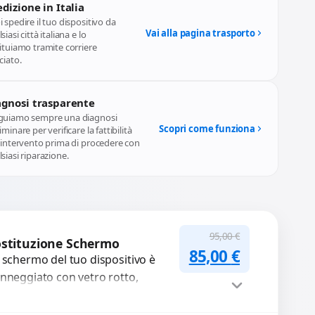
dizione in Italia
 spedire il tuo dispositivo da
Vai alla pagina trasporto
siasi città italiana e lo
ituiamo tramite corriere
ciato.
agnosi trasparente
guiamo sempre una diagnosi
Scopri come funziona
iminare per verificare la fattibilità
l'intervento prima di procedere con
siasi riparazione.
95,00
€
stituzione Schermo
Il prezzo original
Il prezzo a
85,00
€
 schermo del tuo dispositivo è
nneggiato con vetro rotto,
lle, macchie, schermo nero o
xel morti? Sostituiamo schermi