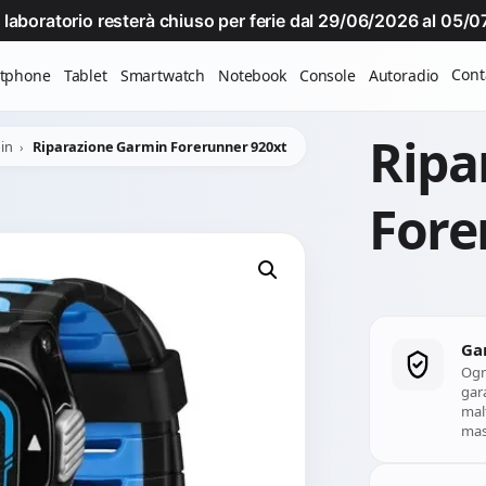
Il laboratorio resterà chiuso per ferie dal 29/06/2026 al 05
Cont
tphone
Tablet
Smartwatch
Notebook
Console
Autoradio
Ripa
in
Riparazione Garmin Forerunner 920xt
Fore
Ga
Ogn
gara
mal
mass