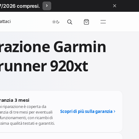
×
/07/2026 compresi.
attaci
razione Garmin
runner 920xt
ranzia 3 mesi
i riparazione è coperta da
Scopri di più sulla garanzia
nzia di tre mesi per eventuali
funzionamenti, con ricambi di
ima qualità testati e garantiti.