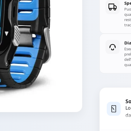
Spe
Puoi
qual
rest
trac
Di
Ese
prel
del
qual
So
Lo
da
bo
pi