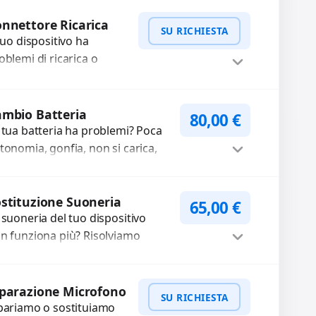
mpleti...
Procedi
nnettore Ricarica
SU RICHIESTA
 tuo dispositivo ha
oblemi di ricarica o
asferimento dati?
pariamo o sostituiamo
WhatsApp
iedi Preventivo
nnettori di ricarica
mbio Batteria
80,00
€
sti, rotti, allentati,
 tua batteria ha problemi? Poca
nneggiati,...
tonomia, gonfia, non si carica,
carica lenta o cicli di ricarica
auriti? Sostituiamo la...
Procedi
stituzione Suoneria
65,00
€
 suoneria del tuo dispositivo
n funziona più? Risolviamo
oblemi legati a moduli audio
fettosi con interventi precisi e
Procedi
mponenti...
parazione Microfono
SU RICHIESTA
pariamo o sostituiamo