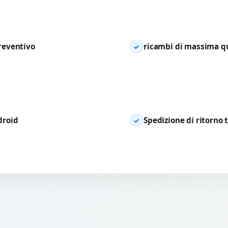
preventivo
ricambi di massima qua
✓
droid
Spedizione di ritorno 
✓