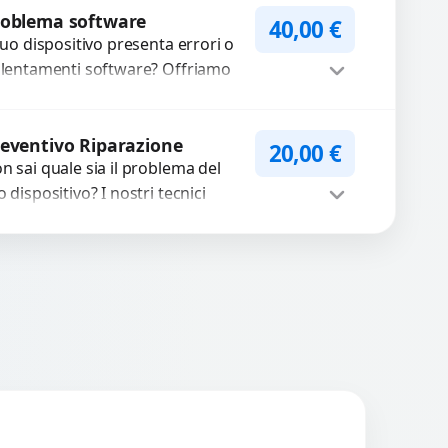
WhatsApp
iedi Preventivo
cambi di alta qualità
roblema software
40,00
€
rantiti per...
 tuo dispositivo presenta errori o
llentamenti software? Offriamo
agnosi approfondite e soluzioni
pide per ripristinare prestazioni
Procedi
timali. Risolviamo problemi...
eventivo Riparazione
20,00
€
n sai quale sia il problema del
o dispositivo? I nostri tecnici
eguono un check-up completo
n strumenti avanzati per...
Procedi