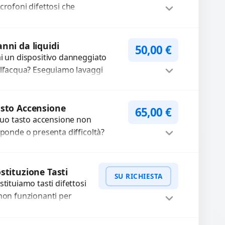
crofoni difettosi che
mpromettono la qualità
dio delle registrazioni o
WhatsApp
iedi Preventivo
lle chiamate. Diagnosi
nni da liquidi
50,00
€
curata e ricambi di...
i un dispositivo danneggiato
ll’acqua? Eseguiamo lavaggi
imici e pulizia agli ultrasuoni per
muovere ossidazioni, ripristinare
Procedi
circuiti e recuperare...
sto Accensione
65,00
€
 tuo tasto accensione non
sponde o presenta difficoltà?
friamo un servizio
ofessionale di riparazione o
Procedi
stituzione utilizzando
stituzione Tasti
SU RICHIESTA
mponenti di...
stituiamo tasti difettosi
non funzionanti per
rantire un utilizzo fluido
l dispositivo. Utilizziamo