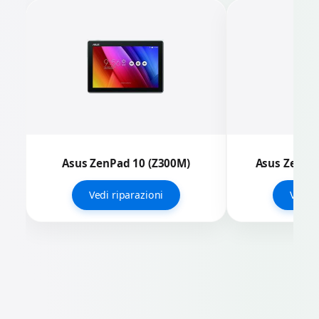
Asus ZenPad 10 (Z300M)
Asus ZenPad
Vedi riparazioni
Vedi r