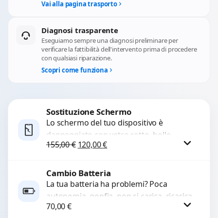
Vai alla pagina trasporto
Diagnosi trasparente
Eseguiamo sempre una diagnosi preliminare per
verificare la fattibilità dell'intervento prima di procedere
con qualsiasi riparazione.
Scopri come funziona
Sostituzione Schermo
Lo schermo del tuo dispositivo è
danneggiato con vetro rotto, bolle,
Il prezzo originale era: 155,00 €.
Il prezzo attuale è: 120,00 €.
155,00
€
120,00
€
macchie, schermo nero o pixel morti?
Sostituiamo schermi completi...
Cambio Batteria
Procedi
La tua batteria ha problemi? Poca
autonomia, gonfia, non si carica, ricarica
70,00
€
lenta o cicli di ricarica esauriti?