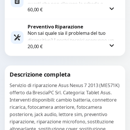
guasti che non rilevano la scheda o
60,00
€
interrompono il segnale. Utilizziamo
ricambi testati e garantiti...
Preventivo Riparazione
Procedi
Non sai quale sia il problema del tuo
dispositivo? I nostri tecnici eseguono un
20,00
€
check-up completo con strumenti
avanzati per...
Procedi
Descrizione completa
Servizio di riparazione Asus Nexus 7 2013 (ME571K)
offerto da BresciaPC Srl. Categoria: Tablet Asus.
Interventi disponibili: cambio batteria, connettore
ricarica, fotocamera anteriore, fotocamera
posteriore, jack audio, lettore sim, preventivo
riparazione, riparazione microfono, sostituzione
altoparlante, sostituzione cover, sostituzione