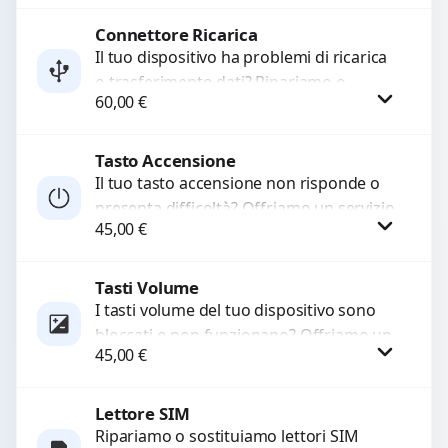
Sostituiamo la...
Connettore Ricarica
Procedi
Il tuo dispositivo ha problemi di ricarica
o trasferimento dati? Ripariamo o
60,00
€
sostituiamo connettori di ricarica guasti,
rotti, allentati, danneggiati,...
Tasto Accensione
Procedi
Il tuo tasto accensione non risponde o
presenta difficoltà? Offriamo un servizio
45,00
€
professionale di riparazione o
sostituzione utilizzando componenti di...
Tasti Volume
Procedi
I tasti volume del tuo dispositivo sono
bloccati o non funzionano? Offriamo un
45,00
€
servizio di riparazione o sostituzione
con ricambi...
Lettore SIM
Procedi
Ripariamo o sostituiamo lettori SIM