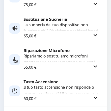
75,00
€
lenta o cicli di ricarica esauriti?
Sostituiamo la...
Sostituzione Suoneria
Procedi
La suoneria del tuo dispositivo non
funziona più? Risolviamo problemi legati
65,00
€
a moduli audio difettosi con interventi
precisi e componenti...
Riparazione Microfono
Procedi
Ripariamo o sostituiamo microfoni
difettosi che compromettono la qualità
55,00
€
audio delle registrazioni o delle
chiamate. Diagnosi accurata e ricambi
di...
Tasto Accensione
Procedi
Il tuo tasto accensione non risponde o
presenta difficoltà? Offriamo un servizio
60,00
€
professionale di riparazione o
sostituzione utilizzando componenti di...