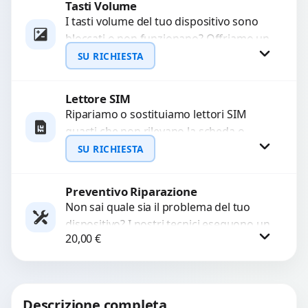
Tasti Volume
Procedi
I tasti volume del tuo dispositivo sono
bloccati o non funzionano? Offriamo un
servizio di riparazione o sostituzione
SU RICHIESTA
con ricambi...
Lettore SIM
Richiedi Preventivo
Ripariamo o sostituiamo lettori SIM
guasti che non rilevano la scheda o
WhatsApp
interrompono il segnale. Utilizziamo
SU RICHIESTA
ricambi testati e garantiti...
Preventivo Riparazione
Richiedi Preventivo
Non sai quale sia il problema del tuo
dispositivo? I nostri tecnici eseguono un
WhatsApp
20,00
€
check-up completo con strumenti
avanzati per...
Procedi
Descrizione completa