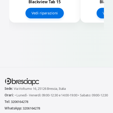
Blackview Tab 15
Blackv
Vedi riparazioni
Vedi r
Sede:
Via Volturno 16, 25126 Brescia, Italia
Orari:
• Lunedì - Venerdì: 09:00-12:30 e 14:00-19:00 • Sabato: 09:00-12:30
Tel:
3206164278
WhatsApp:
3206164278