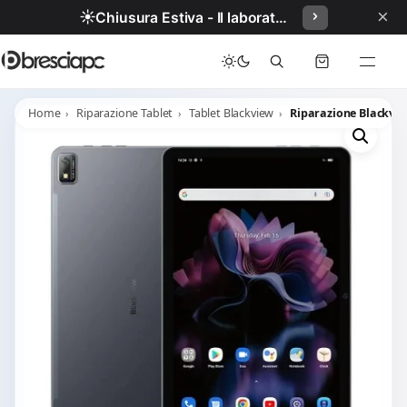
×
☀️
Chiusura Estiva - Il laboratorio resterà chiuso per ferie dal 29/06/2026 al 05/07/2026 compresi.
Home
Riparazione Tablet
Tablet Blackview
Riparazione Blackvie