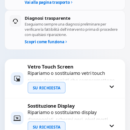
Vai alla pagina trasporto
Diagnosi trasparente
Eseguiamo sempre una diagnosi preliminare per
verificare la fattibilità dell'intervento prima di procedere
con qualsiasi riparazione.
Scopri come funziona
Vetro Touch Screen
Ripariamo o sostituiamo vetri touch
screen danneggiati che compromettono
l’uso del dispositivo. Utilizziamo ricambi
SU RICHIESTA
di alta qualità garantiti per 3...
Sostituzione Display
Richiedi Preventivo
Ripariamo o sostituiamo display
danneggiati, schermi neri, pixel morti,
WhatsApp
righe sullo schermo, vetro incrinato,
SU RICHIESTA