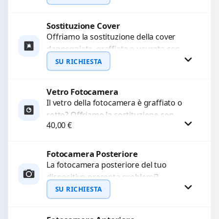
LCD rotto, aloni o colori sbiaditi,...
Sostituzione Cover
Richiedi Preventivo
Offriamo la sostituzione della cover
danneggiata, graffiata o usurata con
WhatsApp
ricambi di alta qualità e garantiti.
SU RICHIESTA
Ripristiniamo l’aspetto estetico e...
Vetro Fotocamera
Richiedi Preventivo
Il vetro della fotocamera è graffiato o
rotto? Offriamo la sostituzione con
WhatsApp
40,00
€
ricambi di alta qualità garantiti per 3
mesi....
Fotocamera Posteriore
Procedi
La fotocamera posteriore del tuo
dispositivo presenta problemi?
Interveniamo per risolvere guasti come
SU RICHIESTA
immagini sfocate, messa a fuoco non
funzionante,...