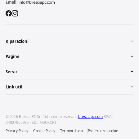
Email:
info@bresciapc.com
Riparazioni
Pagine
Servizi
Link utili
© 2026 BresciaPC Srl. Tutti i diritti riservati.
bresciapc.com
P.IVA:
04007950985 · SDI: M5UXCR1
Privacy Policy
Cookie Policy
Termini d'uso
Preferenze cookie