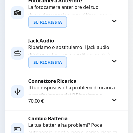
Fotocamera Anteriore
Richiedi Preventivo
La fotocamera anteriore del tuo
dispositivo non funziona? Ripariamo o
WhatsApp
sostituiamo fotocamere guaste con
SU RICHIESTA
problemi come immagini sfocate, messa
a...
Jack Audio
Richiedi Preventivo
Ripariamo o sostituiamo il jack audio
difettoso che causa perdita di qualità
WhatsApp
sonora o impossibilità di collegare cuffie
SU RICHIESTA
e accessori....
Connettore Ricarica
Richiedi Preventivo
Il tuo dispositivo ha problemi di ricarica
o trasferimento dati? Ripariamo o
WhatsApp
70,00
€
sostituiamo connettori di ricarica guasti,
rotti, allentati, danneggiati,...
Cambio Batteria
Procedi
La tua batteria ha problemi? Poca
autonomia, gonfia, non si carica, ricarica