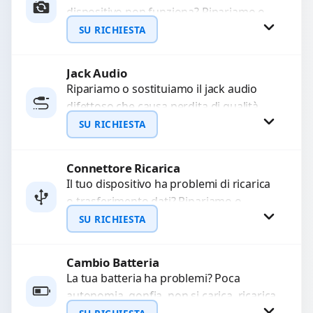
dispositivo non funziona? Ripariamo o
WhatsApp
sostituiamo fotocamere guaste con
SU RICHIESTA
problemi come immagini sfocate, messa
a...
Jack Audio
Richiedi Preventivo
Ripariamo o sostituiamo il jack audio
difettoso che causa perdita di qualità
WhatsApp
sonora o impossibilità di collegare cuffie
SU RICHIESTA
e accessori....
Connettore Ricarica
Richiedi Preventivo
Il tuo dispositivo ha problemi di ricarica
o trasferimento dati? Ripariamo o
WhatsApp
sostituiamo connettori di ricarica guasti,
SU RICHIESTA
rotti, allentati, danneggiati,...
Cambio Batteria
Richiedi Preventivo
La tua batteria ha problemi? Poca
autonomia, gonfia, non si carica, ricarica
WhatsApp