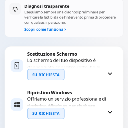
Diagnosi trasparente
Eseguiamo sempre una diagnosi preliminare per
verificare la fattibilità dell'intervento prima di procedere
con qualsiasi riparazione.
Scopri come funziona
Sostituzione Schermo
Lo schermo del tuo dispositivo è
danneggiato con vetro rotto, bolle,
macchie, schermo nero o pixel morti?
SU RICHIESTA
Sostituiamo schermi completi...
Ripristino Windows
Richiedi Preventivo
Offriamo un servizio professionale di
ripristino Windows per risolvere
WhatsApp
problemi di sistema, lentezza o errori.
SU RICHIESTA
Configuriamo il sistema per garantire...