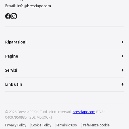
Email:
info@bresciapc.com
Riparazioni
Pagine
Servizi
Link utili
© 2026 BresciaPC Srl. Tutti i diritti riservati.
bresciapc.com
P.IVA:
04007950985 · SDI: M5UXCR1
Privacy Policy
Cookie Policy
Termini d'uso
Preferenze cookie