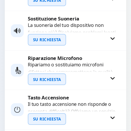
lenta o cicli di ricarica esauriti?
SU RICHIESTA
Sostituiamo la...
Sostituzione Suoneria
Richiedi Preventivo
La suoneria del tuo dispositivo non
funziona più? Risolviamo problemi legati
WhatsApp
a moduli audio difettosi con interventi
SU RICHIESTA
precisi e componenti...
Riparazione Microfono
Richiedi Preventivo
Ripariamo o sostituiamo microfoni
difettosi che compromettono la qualità
WhatsApp
audio delle registrazioni o delle
SU RICHIESTA
chiamate. Diagnosi accurata e ricambi
di...
Tasto Accensione
Richiedi Preventivo
Il tuo tasto accensione non risponde o
presenta difficoltà? Offriamo un servizio
WhatsApp
professionale di riparazione o
SU RICHIESTA
sostituzione utilizzando componenti di...