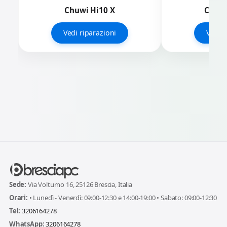
Chuwi Hi10 X
Chuwi
Vedi riparazioni
Vedi r
Sede:
Via Volturno 16, 25126 Brescia, Italia
Orari:
• Lunedì - Venerdì: 09:00-12:30 e 14:00-19:00 • Sabato: 09:00-12:30
Tel:
3206164278
WhatsApp:
3206164278