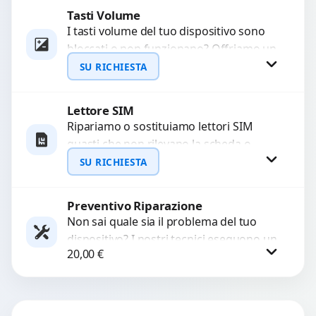
Tasti Volume
Richiedi Preventivo
I tasti volume del tuo dispositivo sono
bloccati o non funzionano? Offriamo un
WhatsApp
servizio di riparazione o sostituzione
SU RICHIESTA
con ricambi...
Lettore SIM
Richiedi Preventivo
Ripariamo o sostituiamo lettori SIM
guasti che non rilevano la scheda o
WhatsApp
interrompono il segnale. Utilizziamo
SU RICHIESTA
ricambi testati e garantiti...
Preventivo Riparazione
Richiedi Preventivo
Non sai quale sia il problema del tuo
dispositivo? I nostri tecnici eseguono un
WhatsApp
20,00
€
check-up completo con strumenti
avanzati per...
Procedi