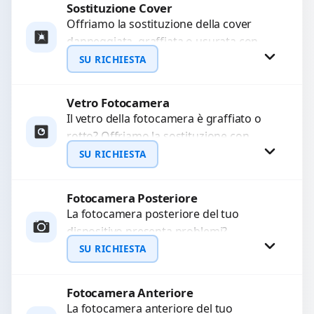
Sostituzione Cover
Richiedi Preventivo
Offriamo la sostituzione della cover
danneggiata, graffiata o usurata con
WhatsApp
ricambi di alta qualità e garantiti.
SU RICHIESTA
Ripristiniamo l’aspetto estetico e...
Vetro Fotocamera
Richiedi Preventivo
Il vetro della fotocamera è graffiato o
rotto? Offriamo la sostituzione con
WhatsApp
ricambi di alta qualità garantiti per 3
SU RICHIESTA
mesi....
Fotocamera Posteriore
Richiedi Preventivo
La fotocamera posteriore del tuo
dispositivo presenta problemi?
WhatsApp
Interveniamo per risolvere guasti come
SU RICHIESTA
immagini sfocate, messa a fuoco non
funzionante,...
Fotocamera Anteriore
Richiedi Preventivo
La fotocamera anteriore del tuo