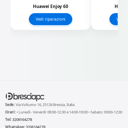
Huawei Enjoy 60
Huawe
Vedi riparazioni
Vedi r
Sede:
Via Volturno 16, 25126 Brescia, Italia
Orari:
• Lunedì - Venerdì: 09:00-12:30 e 14:00-19:00 • Sabato: 09:00-12:30
Tel:
3206164278
WhatsApp:
3206164278