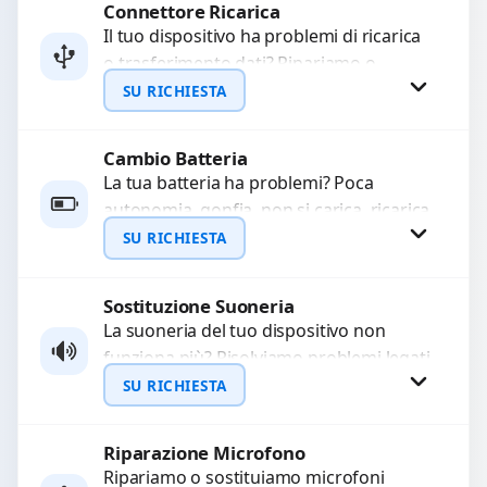
Connettore Ricarica
Richiedi Preventivo
Il tuo dispositivo ha problemi di ricarica
o trasferimento dati? Ripariamo o
WhatsApp
sostituiamo connettori di ricarica guasti,
SU RICHIESTA
rotti, allentati, danneggiati,...
Cambio Batteria
Richiedi Preventivo
La tua batteria ha problemi? Poca
autonomia, gonfia, non si carica, ricarica
WhatsApp
lenta o cicli di ricarica esauriti?
SU RICHIESTA
Sostituiamo la...
Sostituzione Suoneria
Richiedi Preventivo
La suoneria del tuo dispositivo non
funziona più? Risolviamo problemi legati
WhatsApp
a moduli audio difettosi con interventi
SU RICHIESTA
precisi e componenti...
Riparazione Microfono
Richiedi Preventivo
Ripariamo o sostituiamo microfoni