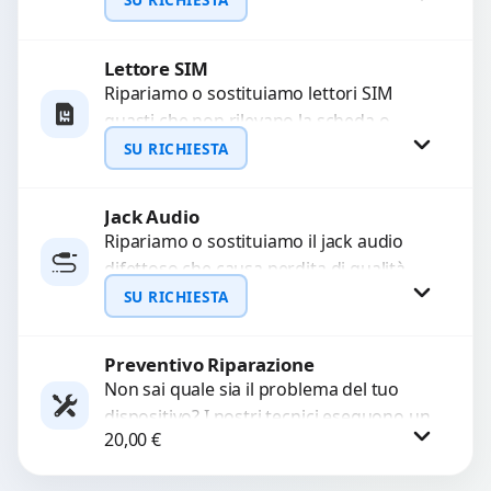
con ricambi...
Lettore SIM
Richiedi Preventivo
Ripariamo o sostituiamo lettori SIM
guasti che non rilevano la scheda o
WhatsApp
interrompono il segnale. Utilizziamo
SU RICHIESTA
ricambi testati e garantiti...
Jack Audio
Richiedi Preventivo
Ripariamo o sostituiamo il jack audio
difettoso che causa perdita di qualità
WhatsApp
sonora o impossibilità di collegare cuffie
SU RICHIESTA
e accessori....
Preventivo Riparazione
Richiedi Preventivo
Non sai quale sia il problema del tuo
dispositivo? I nostri tecnici eseguono un
WhatsApp
20,00
€
check-up completo con strumenti
avanzati per...