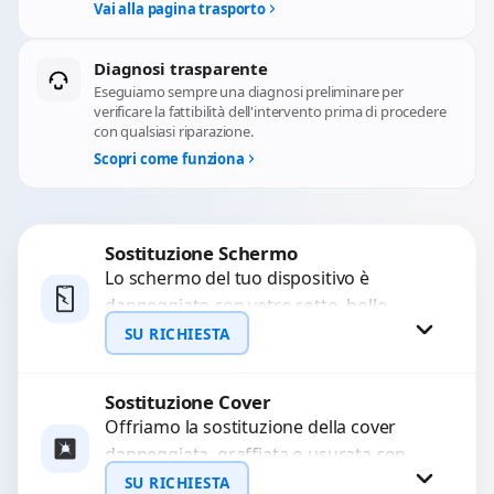
Vai alla pagina trasporto
Diagnosi trasparente
Eseguiamo sempre una diagnosi preliminare per
verificare la fattibilità dell'intervento prima di procedere
con qualsiasi riparazione.
Scopri come funziona
Sostituzione Schermo
Lo schermo del tuo dispositivo è
danneggiato con vetro rotto, bolle,
macchie, schermo nero o pixel morti?
SU RICHIESTA
Sostituiamo schermi completi...
Sostituzione Cover
Richiedi Preventivo
Offriamo la sostituzione della cover
danneggiata, graffiata o usurata con
WhatsApp
ricambi di alta qualità e garantiti.
SU RICHIESTA