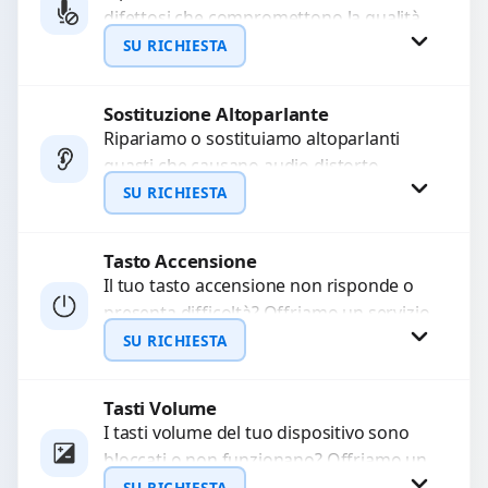
difettosi che compromettono la qualità
WhatsApp
audio delle registrazioni o delle
SU RICHIESTA
chiamate. Diagnosi accurata e ricambi
di...
Sostituzione Altoparlante
Richiedi Preventivo
Ripariamo o sostituiamo altoparlanti
guasti che causano audio distorto,
WhatsApp
basso o assente. Utilizziamo ricambi di
SU RICHIESTA
alta qualità garantiti per 3...
Tasto Accensione
Richiedi Preventivo
Il tuo tasto accensione non risponde o
presenta difficoltà? Offriamo un servizio
WhatsApp
professionale di riparazione o
SU RICHIESTA
sostituzione utilizzando componenti di...
Tasti Volume
Richiedi Preventivo
I tasti volume del tuo dispositivo sono
bloccati o non funzionano? Offriamo un
WhatsApp
servizio di riparazione o sostituzione
SU RICHIESTA