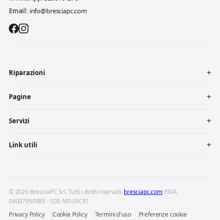
Email:
info@bresciapc.com
Riparazioni
Pagine
Servizi
Link utili
© 2026 BresciaPC Srl. Tutti i diritti riservati.
bresciapc.com
P.IVA:
04007950985 · SDI: M5UXCR1
Privacy Policy
Cookie Policy
Termini d'uso
Preferenze cookie