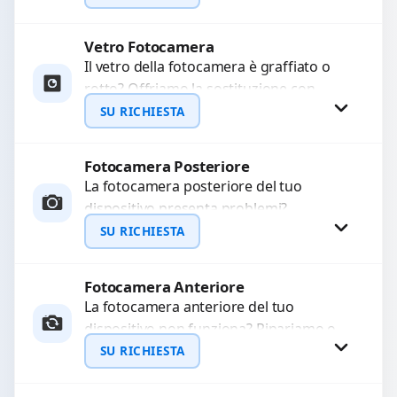
Ripristiniamo l’aspetto estetico e...
Vetro Fotocamera
Richiedi Preventivo
Il vetro della fotocamera è graffiato o
rotto? Offriamo la sostituzione con
WhatsApp
ricambi di alta qualità garantiti per 3
SU RICHIESTA
mesi....
Fotocamera Posteriore
Richiedi Preventivo
La fotocamera posteriore del tuo
dispositivo presenta problemi?
WhatsApp
Interveniamo per risolvere guasti come
SU RICHIESTA
immagini sfocate, messa a fuoco non
funzionante,...
Fotocamera Anteriore
Richiedi Preventivo
La fotocamera anteriore del tuo
dispositivo non funziona? Ripariamo o
WhatsApp
sostituiamo fotocamere guaste con
SU RICHIESTA
problemi come immagini sfocate, messa
a...