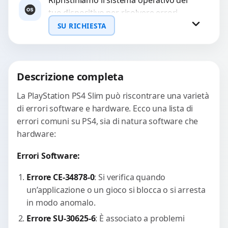
tuo dispositivo per risolvere errori
WhatsApp
software, rallentamenti o blocchi.
SU RICHIESTA
Garantiamo un ripristino completo con
backup...
Richiedi Preventivo
Descrizione completa
WhatsApp
La PlayStation PS4 Slim può riscontrare una varietà
di errori software e hardware. Ecco una lista di
errori comuni su PS4, sia di natura software che
hardware:
Errori Software:
Errore CE-34878-0
: Si verifica quando
un’applicazione o un gioco si blocca o si arresta
in modo anomalo.
Errore SU-30625-6
: È associato a problemi