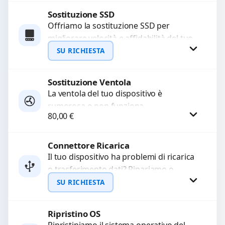
Sostituzione SSD
Procedi
Offriamo la sostituzione SSD per
migliorare velocità e affidabilità del tuo
dispositivo. In caso di
SU RICHIESTA
malfunzionamento, recuperiamo i dati
importanti...
Sostituzione Ventola
Richiedi Preventivo
La ventola del tuo dispositivo è
rumorosa o non funziona
WhatsApp
80,00
€
correttamente? Offriamo la sostituzione
con componenti di alta qualità
garantiti...
Connettore Ricarica
Procedi
Il tuo dispositivo ha problemi di ricarica
o trasferimento dati? Ripariamo o
sostituiamo connettori di ricarica guasti,
SU RICHIESTA
rotti, allentati, danneggiati,...
Ripristino OS
Richiedi Preventivo
Ripristiniamo il sistema operativo del