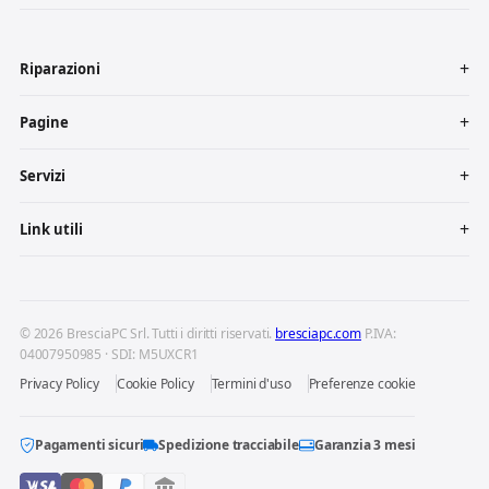
Riparazioni
Pagine
Servizi
Link utili
© 2026 BresciaPC Srl. Tutti i diritti riservati.
bresciapc.com
P.IVA:
04007950985 · SDI: M5UXCR1
Privacy Policy
Cookie Policy
Termini d'uso
Preferenze cookie
Pagamenti sicuri
Spedizione tracciabile
Garanzia 3 mesi