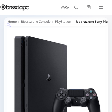
☀️
Chiusura Estiva - Il laboratorio resterà chiuso per ferie dal 29/06/2026 al 05/07/2026 compresi.
Home
Riparazione Console
PlayStation
Riparazione Sony Playst
🔍