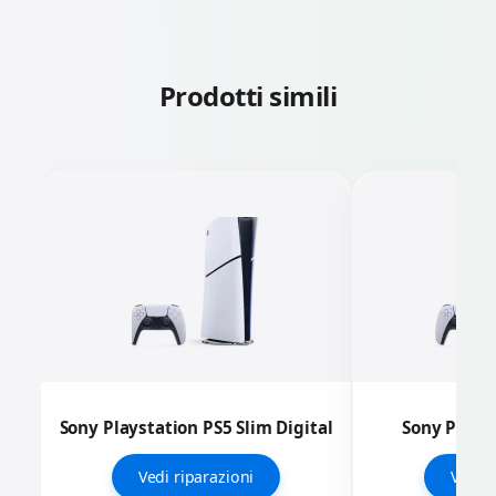
Prodotti simili
Sony Playstation PS5 Slim Digital
Sony Playst
Vedi riparazioni
Vedi r