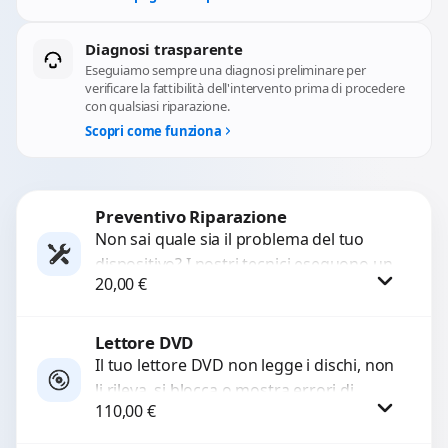
Diagnosi trasparente
Eseguiamo sempre una diagnosi preliminare per
verificare la fattibilità dell'intervento prima di procedere
con qualsiasi riparazione.
Scopri come funziona
Preventivo Riparazione
Non sai quale sia il problema del tuo
dispositivo? I nostri tecnici eseguono un
20,00
€
check-up completo con strumenti
avanzati per...
Lettore DVD
Procedi
Il tuo lettore DVD non legge i dischi, non
li rileva, si blocca o mostra errori di
110,00
€
caricamento? Ripariamo o...