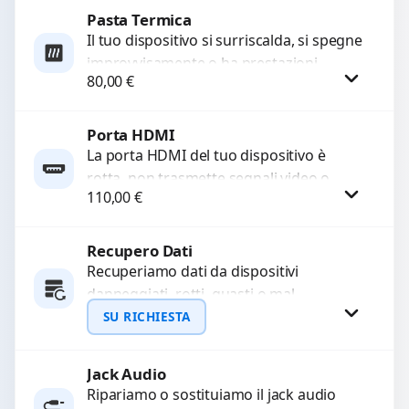
Pasta Termica
Procedi
Il tuo dispositivo si surriscalda, si spegne
improvvisamente o ha prestazioni
80,00
€
rallentate a causa di polvere o pasta
termica usurata?...
Porta HDMI
Procedi
La porta HDMI del tuo dispositivo è
rotta, non trasmette segnali video o
110,00
€
audio? Ripariamo o sostituiamo porte
HDMI con...
Recupero Dati
Procedi
Recuperiamo dati da dispositivi
danneggiati, rotti, guasti o mal
funzionanti. Utilizziamo strumenti
SU RICHIESTA
avanzati per recuperare file importanti
in caso di...
Jack Audio
Richiedi Preventivo
Ripariamo o sostituiamo il jack audio