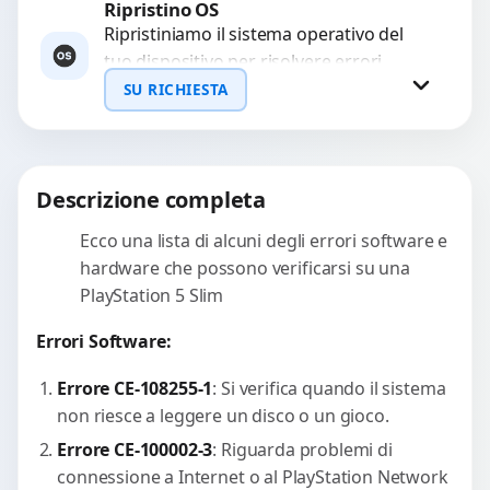
Ripristino OS
Richiedi Preventivo
Ripristiniamo il sistema operativo del
tuo dispositivo per risolvere errori
WhatsApp
software, rallentamenti o blocchi.
SU RICHIESTA
Garantiamo un ripristino completo con
backup...
Richiedi Preventivo
Descrizione completa
WhatsApp
Ecco una lista di alcuni degli errori software e
hardware che possono verificarsi su una
PlayStation 5 Slim
Errori Software:
Errore CE-108255-1
: Si verifica quando il sistema
non riesce a leggere un disco o un gioco.
Errore CE-100002-3
: Riguarda problemi di
connessione a Internet o al PlayStation Network