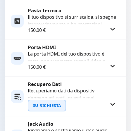
Pasta Termica
Procedi
Il tuo dispositivo si surriscalda, si spegne
improvvisamente o ha prestazioni
150,00
€
rallentate a causa di polvere o pasta
termica usurata?...
Porta HDMI
Procedi
La porta HDMI del tuo dispositivo è
rotta, non trasmette segnali video o
150,00
€
audio? Ripariamo o sostituiamo porte
HDMI con...
Recupero Dati
Procedi
Recuperiamo dati da dispositivi
danneggiati, rotti, guasti o mal
funzionanti. Utilizziamo strumenti
SU RICHIESTA
avanzati per recuperare file importanti
in caso di...
Jack Audio
Richiedi Preventivo
Ripariamo o sostituiamo il jack audio