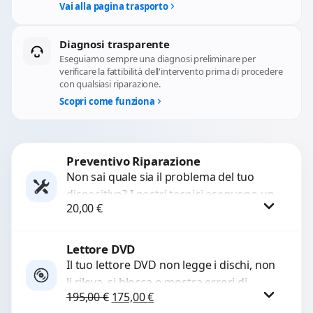
Vai alla pagina trasporto
Diagnosi trasparente
Eseguiamo sempre una diagnosi preliminare per
verificare la fattibilità dell'intervento prima di procedere
con qualsiasi riparazione.
Scopri come funziona
Preventivo Riparazione
Non sai quale sia il problema del tuo
dispositivo? I nostri tecnici eseguono un
20,00
€
check-up completo con strumenti
avanzati per...
Lettore DVD
Procedi
Il tuo lettore DVD non legge i dischi, non
li rileva, si blocca o mostra errori di
Il prezzo originale era: 195,00 €.
Il prezzo attuale è: 175,00 €.
195,00
€
175,00
€
caricamento? Ripariamo o...