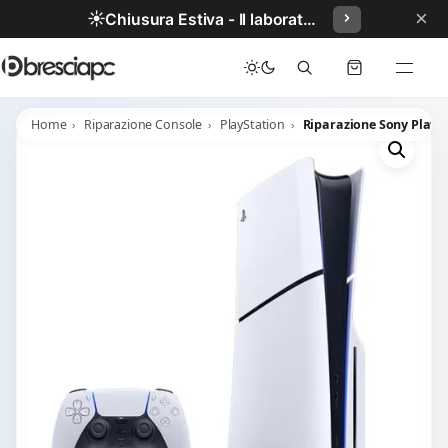
×
☀️
Chiusura Estiva - Il laboratorio resterà chiuso per ferie dal 29/06/2026 al 05/07/2026 compresi.
Home
Riparazione Console
PlayStation
Riparazione Sony Playst