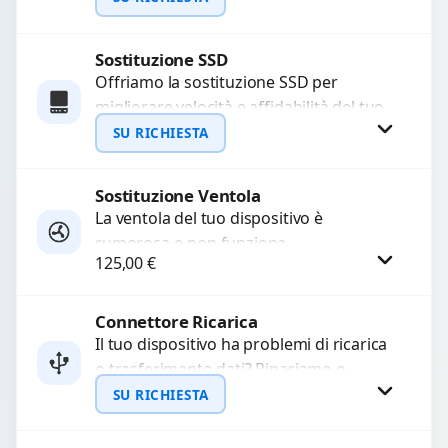
configurazione...
Sostituzione SSD
Richiedi Preventivo
Offriamo la sostituzione SSD per
migliorare velocità e affidabilità del tuo
WhatsApp
dispositivo. In caso di
SU RICHIESTA
malfunzionamento, recuperiamo i dati
importanti...
Sostituzione Ventola
Richiedi Preventivo
La ventola del tuo dispositivo è
rumorosa o non funziona
WhatsApp
125,00
€
correttamente? Offriamo la sostituzione
con componenti di alta qualità
garantiti...
Connettore Ricarica
Procedi
Il tuo dispositivo ha problemi di ricarica
o trasferimento dati? Ripariamo o
sostituiamo connettori di ricarica guasti,
SU RICHIESTA
rotti, allentati, danneggiati,...