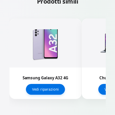
Prodotti simili
Samsung Galaxy A32 4G
Chuwi L
Vedi riparazioni
Vedi r