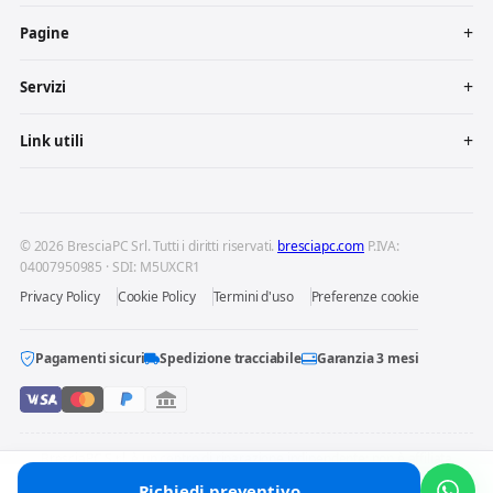
Pagine
Servizi
Link utili
© 2026 BresciaPC Srl. Tutti i diritti riservati.
bresciapc.com
P.IVA:
04007950985 · SDI: M5UXCR1
Privacy Policy
Cookie Policy
Termini d'uso
Preferenze cookie
Pagamenti sicuri
Spedizione tracciabile
Garanzia 3 mesi
BresciaPC S.r.l. è un centro di riparazione indipendente: non è affiliata
né autorizzata dai produttori dei dispositivi riparati. Marchi e loghi
Richiedi preventivo