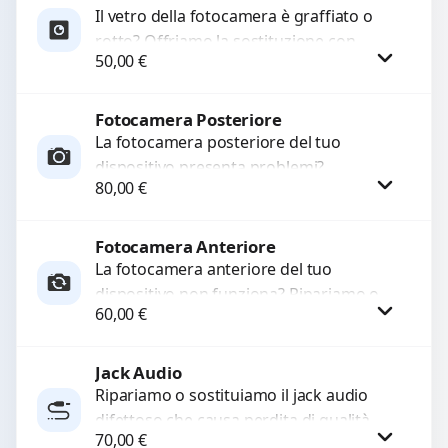
Il vetro della fotocamera è graffiato o
rotto? Offriamo la sostituzione con
50,00
€
ricambi di alta qualità garantiti per 3
mesi....
Fotocamera Posteriore
Procedi
La fotocamera posteriore del tuo
dispositivo presenta problemi?
80,00
€
Interveniamo per risolvere guasti come
immagini sfocate, messa a fuoco non
funzionante,...
Fotocamera Anteriore
Procedi
La fotocamera anteriore del tuo
dispositivo non funziona? Ripariamo o
60,00
€
sostituiamo fotocamere guaste con
problemi come immagini sfocate, messa
a...
Jack Audio
Procedi
Ripariamo o sostituiamo il jack audio
difettoso che causa perdita di qualità
70,00
€
sonora o impossibilità di collegare cuffie