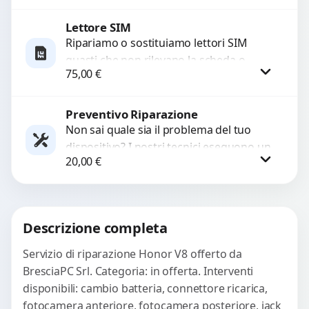
con ricambi...
Lettore SIM
Procedi
Ripariamo o sostituiamo lettori SIM
guasti che non rilevano la scheda o
75,00
€
interrompono il segnale. Utilizziamo
ricambi testati e garantiti...
Preventivo Riparazione
Procedi
Non sai quale sia il problema del tuo
dispositivo? I nostri tecnici eseguono un
20,00
€
check-up completo con strumenti
avanzati per...
Procedi
Descrizione completa
Servizio di riparazione Honor V8 offerto da
BresciaPC Srl. Categoria: in offerta. Interventi
disponibili: cambio batteria, connettore ricarica,
fotocamera anteriore, fotocamera posteriore, jack