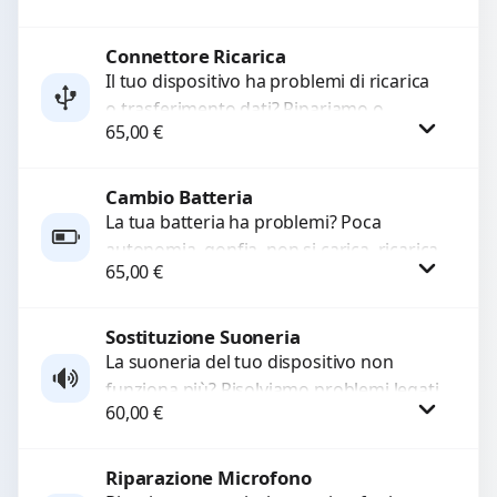
e accessori....
Connettore Ricarica
Procedi
Il tuo dispositivo ha problemi di ricarica
o trasferimento dati? Ripariamo o
65,00
€
sostituiamo connettori di ricarica guasti,
rotti, allentati, danneggiati,...
Cambio Batteria
Procedi
La tua batteria ha problemi? Poca
autonomia, gonfia, non si carica, ricarica
65,00
€
lenta o cicli di ricarica esauriti?
Sostituiamo la...
Sostituzione Suoneria
Procedi
La suoneria del tuo dispositivo non
funziona più? Risolviamo problemi legati
60,00
€
a moduli audio difettosi con interventi
precisi e componenti...
Riparazione Microfono
Procedi