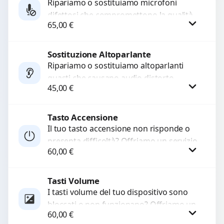
Ripariamo o sostituiamo microfoni
difettosi che compromettono la qualità
65,00
€
audio delle registrazioni o delle
chiamate. Diagnosi accurata e ricambi
di...
Sostituzione Altoparlante
Procedi
Ripariamo o sostituiamo altoparlanti
guasti che causano audio distorto,
45,00
€
basso o assente. Utilizziamo ricambi di
alta qualità garantiti per 3...
Tasto Accensione
Procedi
Il tuo tasto accensione non risponde o
presenta difficoltà? Offriamo un servizio
60,00
€
professionale di riparazione o
sostituzione utilizzando componenti di...
Tasti Volume
Procedi
I tasti volume del tuo dispositivo sono
bloccati o non funzionano? Offriamo un
60,00
€
servizio di riparazione o sostituzione