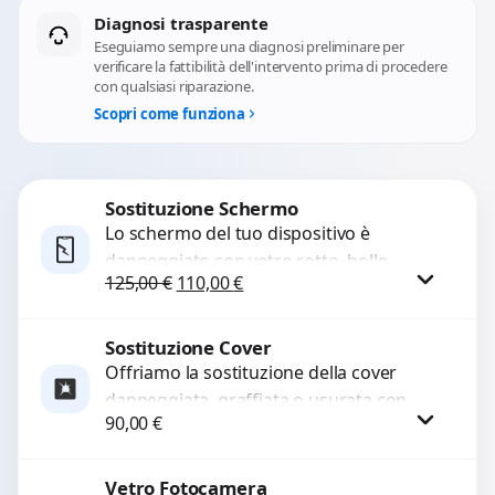
Diagnosi trasparente
Eseguiamo sempre una diagnosi preliminare per
verificare la fattibilità dell'intervento prima di procedere
con qualsiasi riparazione.
Scopri come funziona
Sostituzione Schermo
Lo schermo del tuo dispositivo è
danneggiato con vetro rotto, bolle,
Il prezzo originale era: 125,00 €.
Il prezzo attuale è: 110,00 €.
125,00
€
110,00
€
macchie, schermo nero o pixel morti?
Sostituiamo schermi completi...
Sostituzione Cover
Procedi
Offriamo la sostituzione della cover
danneggiata, graffiata o usurata con
90,00
€
ricambi di alta qualità e garantiti.
Ripristiniamo l’aspetto estetico e...
Vetro Fotocamera
Procedi