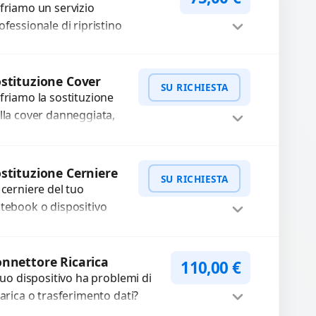
cuperiamo i dati
friamo un servizio
portanti...
ofessionale di ripristino
ndows per risolvere problemi di
stema, lentezza o errori.
Procedi
nfiguriamo il sistema per
stituzione Cover
SU RICHIESTA
rantire...
friamo la sostituzione
lla cover danneggiata,
affiata o usurata con
cambi di alta qualità e
WhatsApp
iedi Preventivo
rantiti. Ripristiniamo
stituzione Cerniere
SU RICHIESTA
aspetto estetico e...
 cerniere del tuo
tebook o dispositivo
eghevole sono rotte,
lentate o bloccate?
WhatsApp
iedi Preventivo
pariamo o sostituiamo
nnettore Ricarica
110,00
€
rniere difettose con
 tuo dispositivo ha problemi di
oblemi...
carica o trasferimento dati?
pariamo o sostituiamo