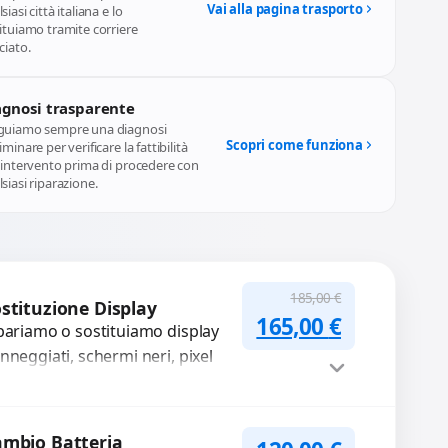
Vai alla pagina trasporto
siasi città italiana e lo
ituiamo tramite corriere
ciato.
agnosi trasparente
guiamo sempre una diagnosi
Scopri come funziona
iminare per verificare la fattibilità
l'intervento prima di procedere con
siasi riparazione.
185,00
€
stituzione Display
Il prezzo originale
Il prezzo a
165,00
€
pariamo o sostituiamo display
nneggiati, schermi neri, pixel
rti, righe sullo schermo, vetro
crinato, LCD rotto, aloni o
ori sbiaditi,...
Procedi
mbio Batteria