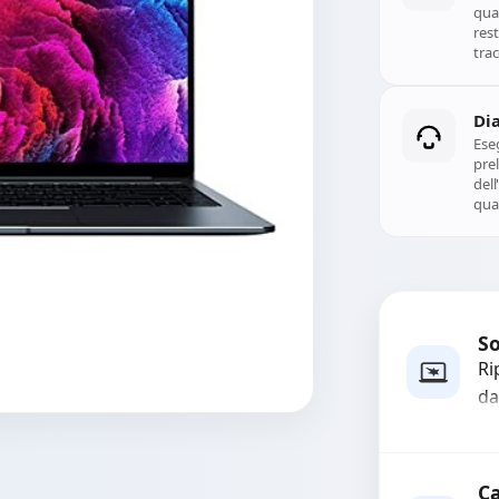
qual
rest
trac
Di
Ese
prel
del
qual
So
Ri
da
mo
in
col
Ca