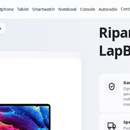
Il laboratorio resterà chiuso per ferie dal 29/06/2026 al 05
Cont
tphone
Tablet
Smartwatch
Notebook
Console
Autoradio
Ripa
o
LapB
Ga
Ogn
gara
mal
mass
Spe
Puoi