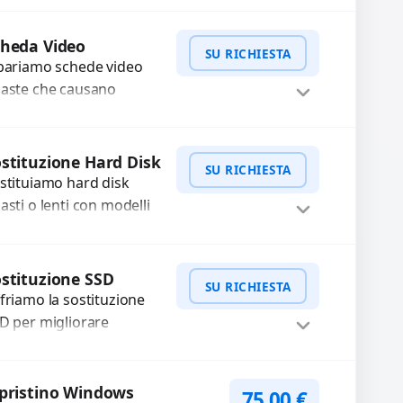
lvere o pasta termica usurata?...
Procedi
cheda Video
SU RICHIESTA
pariamo schede video
aste che causano
tefatti grafici, schermate
re o rallentamenti.
WhatsApp
iedi Preventivo
agnosi approfondita e
stituzione Hard Disk
SU RICHIESTA
ilizzo di componenti di
stituiamo hard disk
a...
asti o lenti con modelli
ù performanti e sicuri.
rantiamo la protezione
WhatsApp
iedi Preventivo
i dati e una
stituzione SSD
SU RICHIESTA
nfigurazione...
friamo la sostituzione
D per migliorare
locità e affidabilità del
o dispositivo. In caso di
WhatsApp
iedi Preventivo
lfunzionamento,
pristino Windows
75,00
€