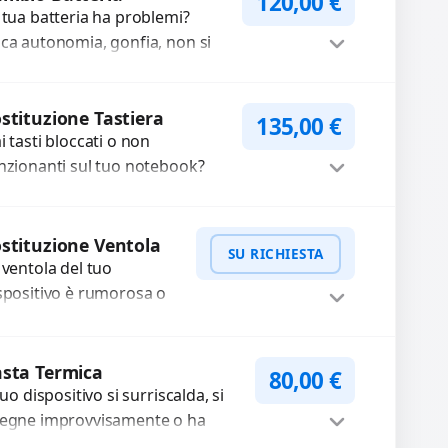
120,00
€
 tua batteria ha problemi?
ca autonomia, gonfia, non si
rica, ricarica lenta o cicli di
carica esauriti? Sostituiamo la...
Procedi
stituzione Tastiera
135,00
€
i tasti bloccati o non
nzionanti sul tuo notebook?
friamo la sostituzione
mpleta della tastiera con
Procedi
cambi di alta qualità...
stituzione Ventola
SU RICHIESTA
 ventola del tuo
spositivo è rumorosa o
n funziona
rrettamente? Offriamo
WhatsApp
iedi Preventivo
 sostituzione con
sta Termica
80,00
€
mponenti di alta qualità
 tuo dispositivo si surriscalda, si
antiti...
egne improvvisamente o ha
estazioni rallentate a causa di