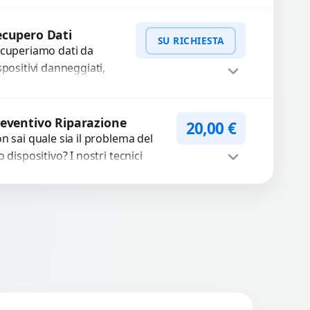
nnettori di ricarica guasti,
Procedi
tti, allentati, danneggiati,...
cupero Dati
SU RICHIESTA
cuperiamo dati da
spositivi danneggiati,
tti, guasti o mal
nzionanti. Utilizziamo
WhatsApp
iedi Preventivo
rumenti avanzati per
eventivo Riparazione
20,00
€
cuperare file importanti
n sai quale sia il problema del
caso di...
o dispositivo? I nostri tecnici
eguono un check-up completo
n strumenti avanzati per...
Procedi