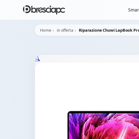
☀️
Chiusura Estiva - 
Smar
Home
in offerta
Riparazione Chuwi LapBook Pr
🔍