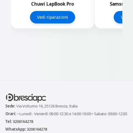
Chuwi LapBook Pro
Samsung G
Vedi riparazioni
Vedi r
Sede:
Via Volturno 16, 25126 Brescia, Italia
Orari:
• Lunedì - Venerdì: 09:00-12:30 e 14:00-19:00 • Sabato: 09:00-12:30
Tel:
3206164278
WhatsApp:
3206164278