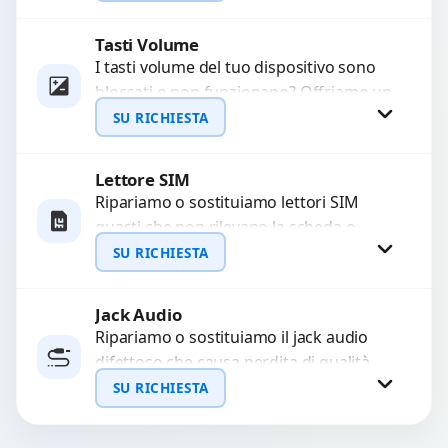
sostituzione utilizzando componenti di...
Tasti Volume
Richiedi Preventivo
I tasti volume del tuo dispositivo sono
bloccati o non funzionano? Offriamo un
WhatsApp
servizio di riparazione o sostituzione
SU RICHIESTA
con ricambi...
Lettore SIM
Richiedi Preventivo
Ripariamo o sostituiamo lettori SIM
guasti che non rilevano la scheda o
WhatsApp
interrompono il segnale. Utilizziamo
SU RICHIESTA
ricambi testati e garantiti...
Jack Audio
Richiedi Preventivo
Ripariamo o sostituiamo il jack audio
difettoso che causa perdita di qualità
WhatsApp
sonora o impossibilità di collegare cuffie
SU RICHIESTA
e accessori....