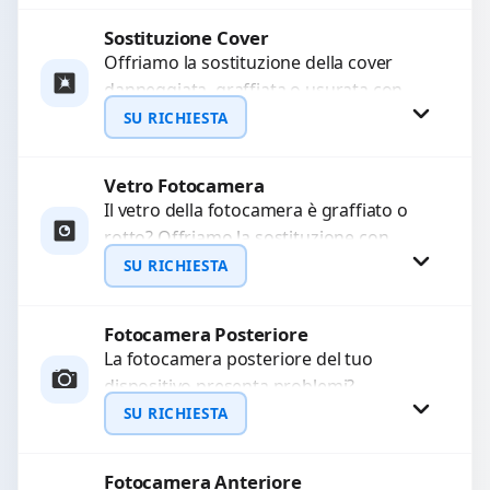
Sostituiamo schermi completi...
Sostituzione Cover
Procedi
Offriamo la sostituzione della cover
danneggiata, graffiata o usurata con
ricambi di alta qualità e garantiti.
SU RICHIESTA
Ripristiniamo l’aspetto estetico e...
Vetro Fotocamera
Richiedi Preventivo
Il vetro della fotocamera è graffiato o
rotto? Offriamo la sostituzione con
WhatsApp
ricambi di alta qualità garantiti per 3
SU RICHIESTA
mesi....
Fotocamera Posteriore
Richiedi Preventivo
La fotocamera posteriore del tuo
dispositivo presenta problemi?
WhatsApp
Interveniamo per risolvere guasti come
SU RICHIESTA
immagini sfocate, messa a fuoco non
funzionante,...
Fotocamera Anteriore
Richiedi Preventivo