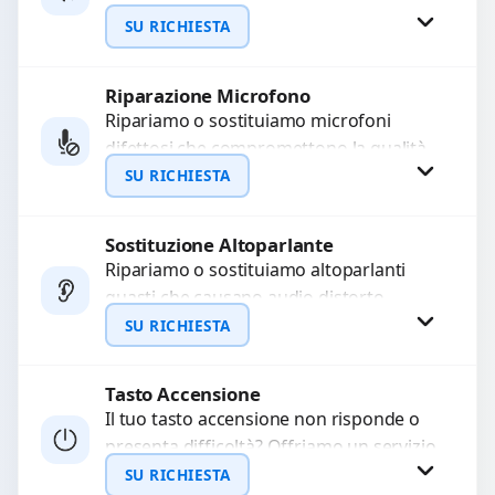
WhatsApp
a moduli audio difettosi con interventi
SU RICHIESTA
precisi e componenti...
Riparazione Microfono
Richiedi Preventivo
Ripariamo o sostituiamo microfoni
difettosi che compromettono la qualità
WhatsApp
audio delle registrazioni o delle
SU RICHIESTA
chiamate. Diagnosi accurata e ricambi
di...
Sostituzione Altoparlante
Richiedi Preventivo
Ripariamo o sostituiamo altoparlanti
guasti che causano audio distorto,
WhatsApp
basso o assente. Utilizziamo ricambi di
SU RICHIESTA
alta qualità garantiti per 3...
Tasto Accensione
Richiedi Preventivo
Il tuo tasto accensione non risponde o
presenta difficoltà? Offriamo un servizio
WhatsApp
professionale di riparazione o
SU RICHIESTA