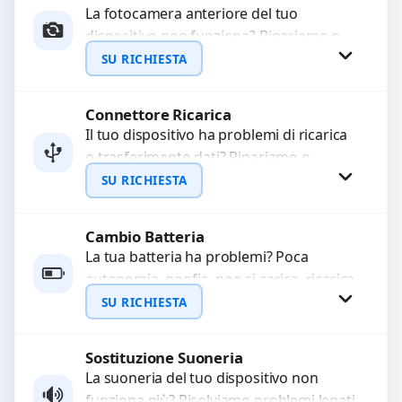
La fotocamera anteriore del tuo
dispositivo non funziona? Ripariamo o
WhatsApp
sostituiamo fotocamere guaste con
SU RICHIESTA
problemi come immagini sfocate, messa
a...
Connettore Ricarica
Richiedi Preventivo
Il tuo dispositivo ha problemi di ricarica
o trasferimento dati? Ripariamo o
WhatsApp
sostituiamo connettori di ricarica guasti,
SU RICHIESTA
rotti, allentati, danneggiati,...
Cambio Batteria
Richiedi Preventivo
La tua batteria ha problemi? Poca
autonomia, gonfia, non si carica, ricarica
WhatsApp
lenta o cicli di ricarica esauriti?
SU RICHIESTA
Sostituiamo la...
Sostituzione Suoneria
Richiedi Preventivo
La suoneria del tuo dispositivo non
funziona più? Risolviamo problemi legati