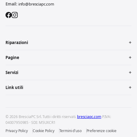
Email:
info@bresciapc.com
Riparazioni
Pagine
Servizi
Link utili
© 2026 BresciaPC Srl. Tutti i diritti riservati.
bresciapc.com
P.IVA:
04007950985 · SDI: M5UXCR1
Privacy Policy
Cookie Policy
Termini d'uso
Preferenze cookie