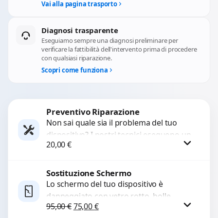
Vai alla pagina trasporto
Diagnosi trasparente
Eseguiamo sempre una diagnosi preliminare per
verificare la fattibilità dell'intervento prima di procedere
con qualsiasi riparazione.
Scopri come funziona
Preventivo Riparazione
Non sai quale sia il problema del tuo
dispositivo? I nostri tecnici eseguono un
20,00
€
check-up completo con strumenti
avanzati per...
Sostituzione Schermo
Procedi
Lo schermo del tuo dispositivo è
danneggiato con vetro rotto, bolle,
Il prezzo originale era: 95,00 €.
Il prezzo attuale è: 75,00 €.
95,00
€
75,00
€
macchie, schermo nero o pixel morti?