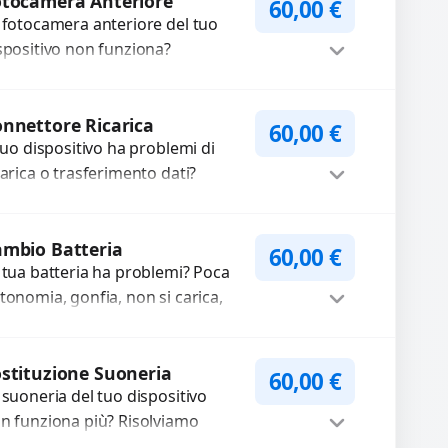
oco non funzionante,...
otocamera Anteriore
60,00
€
 fotocamera anteriore del tuo
spositivo non funziona?
pariamo o sostituiamo
tocamere guaste con problemi
Procedi
me immagini sfocate, messa a...
nnettore Ricarica
60,00
€
 tuo dispositivo ha problemi di
carica o trasferimento dati?
pariamo o sostituiamo
nnettori di ricarica guasti, rotti,
Procedi
lentati, danneggiati,...
mbio Batteria
60,00
€
 tua batteria ha problemi? Poca
tonomia, gonfia, non si carica,
carica lenta o cicli di ricarica
auriti? Sostituiamo la...
Procedi
stituzione Suoneria
60,00
€
 suoneria del tuo dispositivo
n funziona più? Risolviamo
oblemi legati a moduli audio