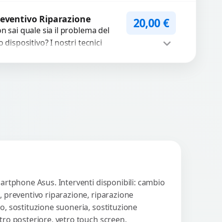
nora o impossibilità di
WhatsApp
iedi Preventivo
llegare cuffie e
eventivo Riparazione
20,00
€
cessori....
n sai quale sia il problema del
o dispositivo? I nostri tecnici
eguono un check-up completo
n strumenti avanzati per...
Procedi
martphone Asus. Interventi disponibili: cambio
, preventivo riparazione, riparazione
o, sostituzione suoneria, sostituzione
tro posteriore, vetro touch screen.