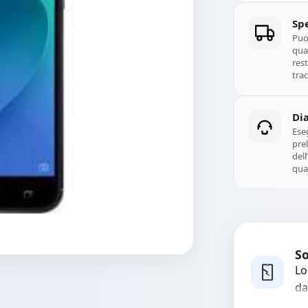
Spe
Puoi
qual
rest
trac
Di
Ese
prel
del
qual
So
Lo
da
bo