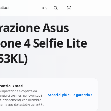
/07/2026 compresi.
attaci
razione Asus
one 4 Selfie Lite
53KL)
ranzia 3 mesi
i riparazione è coperta da
Scopri di più sulla garanzia
nzia di tre mesi per eventuali
funzionamenti, con ricambi di
ima qualità testati e garantiti.