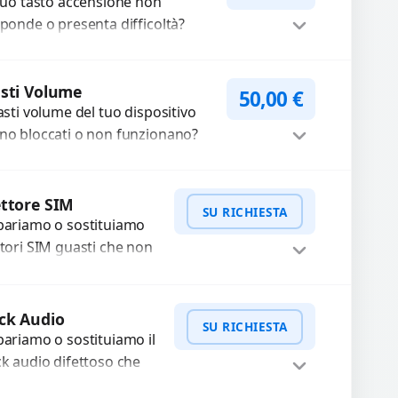
alta...
 tuo tasto accensione non
sponde o presenta difficoltà?
friamo un servizio
ofessionale di riparazione o
Procedi
stituzione utilizzando
sti Volume
50,00
€
tasti volume del tuo dispositivo
mponenti di...
no bloccati o non funzionano?
friamo un servizio di
parazione o sostituzione con
Procedi
cambi...
ttore SIM
SU RICHIESTA
pariamo o sostituiamo
ttori SIM guasti che non
levano la scheda o
terrompono il segnale.
WhatsApp
iedi Preventivo
ilizziamo ricambi testati
ck Audio
SU RICHIESTA
arantiti...
pariamo o sostituiamo il
ck audio difettoso che
usa perdita di qualità