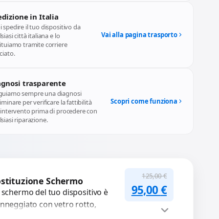
dizione in Italia
 spedire il tuo dispositivo da
Vai alla pagina trasporto
siasi città italiana e lo
ituiamo tramite corriere
ciato.
agnosi trasparente
guiamo sempre una diagnosi
Scopri come funziona
iminare per verificare la fattibilità
l'intervento prima di procedere con
siasi riparazione.
125,00
€
stituzione Schermo
Il prezzo original
Il prezzo a
95,00
€
 schermo del tuo dispositivo è
nneggiato con vetro rotto,
lle, macchie, schermo nero o