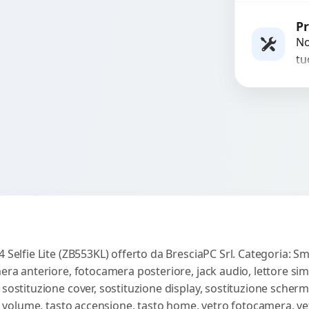
so
Rich
co
Pr
ac
No
tu
es
co
4 Selfie Lite (ZB553KL) offerto da BresciaPC Srl. Categoria: S
mera anteriore, fotocamera posteriore, jack audio, lettore sim
 sostituzione cover, sostituzione display, sostituzione scherm
sti volume, tasto accensione, tasto home, vetro fotocamera, ve