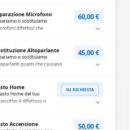
fettosi con interventi precisi e
Procedi
mponenti...
parazione Microfono
60,00
€
pariamo o sostituiamo
crofoni difettosi che
mpromettono la qualità audio
lle registrazioni o delle
Procedi
iamate. Diagnosi accurata e
stituzione Altoparlante
45,00
€
pariamo o sostituiamo
cambi di...
toparlanti guasti che causano
dio distorto, basso o assente.
ilizziamo ricambi di alta qualità
Procedi
rantiti per 3...
asto Home
SU RICHIESTA
 tasto Home del tuo
spositivo è difettoso o
n risponde?
stituiamo o ripariamo il
WhatsApp
iedi Preventivo
dulo con componenti
sto Accensione
50,00
€