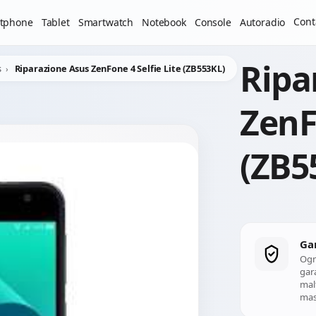
Il laboratorio resterà chiuso per ferie dal 29/06/2026 al 05
Cont
tphone
Tablet
Smartwatch
Notebook
Console
Autoradio
Ripa
s
Riparazione Asus ZenFone 4 Selfie Lite (ZB553KL)
ZenF
(ZB5
Ga
Ogn
gara
mal
mass