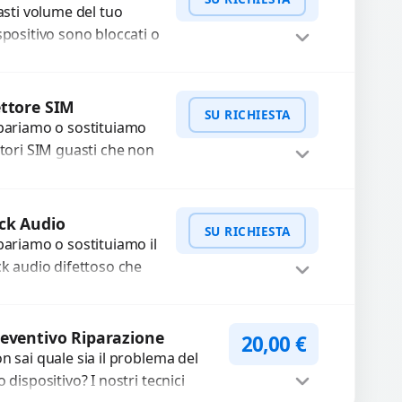
ilizzando componenti
tasti volume del tuo
..
spositivo sono bloccati o
n funzionano? Offriamo
 servizio di riparazione
WhatsApp
iedi Preventivo
sostituzione con
ttore SIM
SU RICHIESTA
cambi...
pariamo o sostituiamo
ttori SIM guasti che non
levano la scheda o
terrompono il segnale.
WhatsApp
iedi Preventivo
ilizziamo ricambi testati
ck Audio
SU RICHIESTA
arantiti...
pariamo o sostituiamo il
ck audio difettoso che
usa perdita di qualità
nora o impossibilità di
WhatsApp
iedi Preventivo
llegare cuffie e
eventivo Riparazione
20,00
€
cessori....
n sai quale sia il problema del
o dispositivo? I nostri tecnici