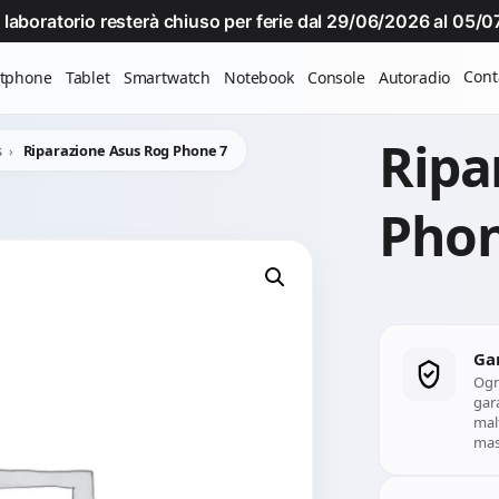
Il laboratorio resterà chiuso per ferie dal 29/06/2026 al 05
Cont
tphone
Tablet
Smartwatch
Notebook
Console
Autoradio
Ripa
s
Riparazione Asus Rog Phone 7
Phon
Ga
Ogn
gara
mal
mass