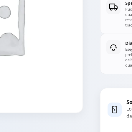
Spe
Puoi
qual
rest
trac
Di
Ese
prel
del
qual
So
Lo
da
bo
pi