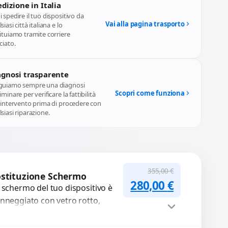
dizione in Italia
 spedire il tuo dispositivo da
Vai alla pagina trasporto
siasi città italiana e lo
ituiamo tramite corriere
ciato.
agnosi trasparente
guiamo sempre una diagnosi
Scopri come funziona
iminare per verificare la fattibilità
l'intervento prima di procedere con
siasi riparazione.
355,00
€
stituzione Schermo
Il prezzo originale
Il prezzo a
280,00
€
 schermo del tuo dispositivo è
nneggiato con vetro rotto,
lle, macchie, schermo nero o
xel morti? Sostituiamo schermi