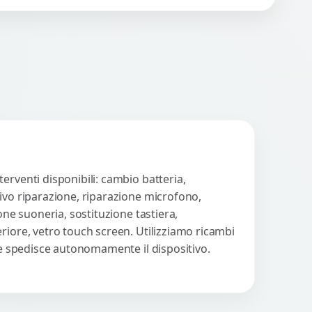
eguono un check-up completo
n strumenti avanzati per...
Procedi
erventi disponibili: cambio batteria,
tivo riparazione, riparazione microfono,
one suoneria, sostituzione tastiera,
riore, vetro touch screen. Utilizziamo ricambi
nte spedisce autonomamente il dispositivo.