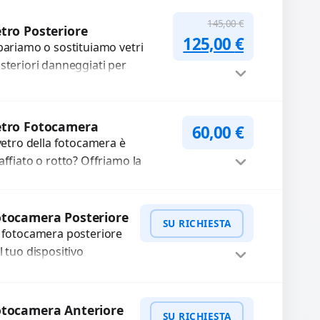
mpleti...
Procedi
145,00
€
tro Posteriore
Il prezzo originale
Il prezzo a
125,00
€
pariamo o sostituiamo vetri
steriori danneggiati per
oteggere il tuo dispositivo e
pristinare l’estetica originale.
ilizziamo ricambi di alta
Procedi
etro Fotocamera
60,00
€
lità...
 vetro della fotocamera è
affiato o rotto? Offriamo la
stituzione con ricambi di alta
alità garantiti per 3 mesi....
Procedi
tocamera Posteriore
SU RICHIESTA
 fotocamera posteriore
l tuo dispositivo
esenta problemi?
terveniamo per risolvere
WhatsApp
iedi Preventivo
asti come immagini
otocamera Anteriore
SU RICHIESTA