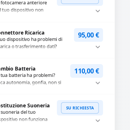
ocate, messa a fuoco
 fotocamera anteriore
n funzionante,...
l tuo dispositivo non
nziona? Ripariamo o
stituiamo fotocamere
WhatsApp
iedi Preventivo
aste con problemi
nnettore Ricarica
95,00
€
me immagini sfocate,
 tuo dispositivo ha problemi di
ssa a...
carica o trasferimento dati?
pariamo o sostituiamo
nnettori di ricarica guasti, rotti,
Procedi
lentati, danneggiati,...
mbio Batteria
110,00
€
 tua batteria ha problemi?
ca autonomia, gonfia, non si
rica, ricarica lenta o cicli di
carica esauriti? Sostituiamo la...
Procedi
stituzione Suoneria
SU RICHIESTA
 suoneria del tuo
spositivo non funziona
ù? Risolviamo problemi