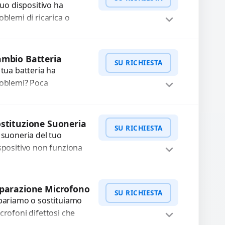
 tuo dispositivo ha
ssa a...
oblemi di ricarica o
asferimento dati?
pariamo o sostituiamo
WhatsApp
iedi Preventivo
nnettori di ricarica
mbio Batteria
SU RICHIESTA
sti, rotti, allentati,
 tua batteria ha
nneggiati,...
oblemi? Poca
tonomia, gonfia, non si
rica, ricarica lenta o cicli
WhatsApp
iedi Preventivo
 ricarica esauriti?
stituzione Suoneria
SU RICHIESTA
stituiamo la...
 suoneria del tuo
spositivo non funziona
ù? Risolviamo problemi
gati a moduli audio
WhatsApp
iedi Preventivo
fettosi con interventi
parazione Microfono
SU RICHIESTA
ecisi e componenti...
pariamo o sostituiamo
crofoni difettosi che
mpromettono la qualità