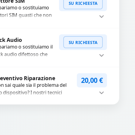
SU RICHIESTA
cambi...
pariamo o sostituiamo
ttori SIM guasti che non
levano la scheda o
terrompono il segnale.
WhatsApp
iedi Preventivo
ilizziamo ricambi testati
ck Audio
SU RICHIESTA
arantiti...
pariamo o sostituiamo il
ck audio difettoso che
usa perdita di qualità
nora o impossibilità di
WhatsApp
iedi Preventivo
llegare cuffie e
eventivo Riparazione
20,00
€
cessori....
n sai quale sia il problema del
o dispositivo? I nostri tecnici
eguono un check-up completo
n strumenti avanzati per...
Procedi