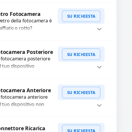
oteggere il tuo
WhatsApp
iedi Preventivo
spositivo e ripristinare
etro Fotocamera
SU RICHIESTA
estetica originale.
 vetro della fotocamera è
ilizziamo ricambi di alta
affiato o rotto?
lità...
friamo la sostituzione
n ricambi di alta qualità
WhatsApp
iedi Preventivo
rantiti per 3 mesi....
tocamera Posteriore
SU RICHIESTA
 fotocamera posteriore
l tuo dispositivo
esenta problemi?
terveniamo per risolvere
WhatsApp
iedi Preventivo
asti come immagini
otocamera Anteriore
SU RICHIESTA
ocate, messa a fuoco
 fotocamera anteriore
n funzionante,...
l tuo dispositivo non
nziona? Ripariamo o
stituiamo fotocamere
WhatsApp
iedi Preventivo
aste con problemi
nnettore Ricarica
SU RICHIESTA
me immagini sfocate,