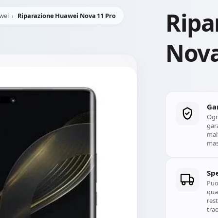
Ripa
wei
Riparazione Huawei Nova 11 Pro
Nova
Ga
Ogn
gara
mal
mass
Spe
Puoi
qual
rest
trac