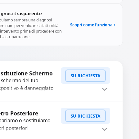
agnosi trasparente
guiamo sempre una diagnosi
Scopri come funziona
iminare per verificare la fattibilità
l'intervento prima di procedere con
siasi riparazione.
stituzione Schermo
SU RICHIESTA
 schermo del tuo
spositivo è danneggiato
n vetro rotto, bolle,
cchie, schermo nero o
WhatsApp
iedi Preventivo
xel morti? Sostituiamo
tro Posteriore
SU RICHIESTA
hermi completi...
pariamo o sostituiamo
tri posteriori
nneggiati per