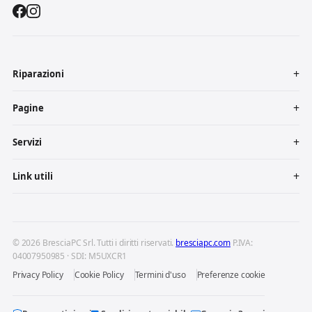
Riparazioni
Pagine
Servizi
Link utili
© 2026 BresciaPC Srl. Tutti i diritti riservati.
bresciapc.com
P.IVA:
04007950985 · SDI: M5UXCR1
Privacy Policy
Cookie Policy
Termini d'uso
Preferenze cookie