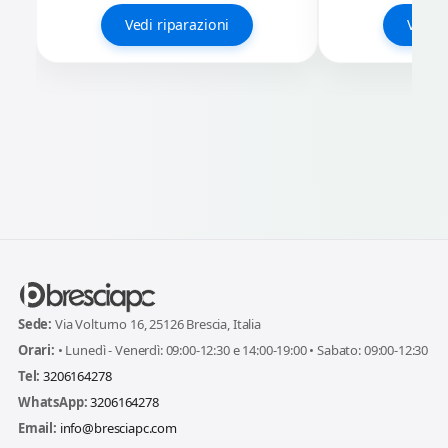
Vedi riparazioni
Vedi r
Sede:
Via Volturno 16, 25126 Brescia, Italia
Orari:
• Lunedì - Venerdì: 09:00-12:30 e 14:00-19:00 • Sabato: 09:00-12:30
Tel:
3206164278
WhatsApp:
3206164278
Email:
info@bresciapc.com