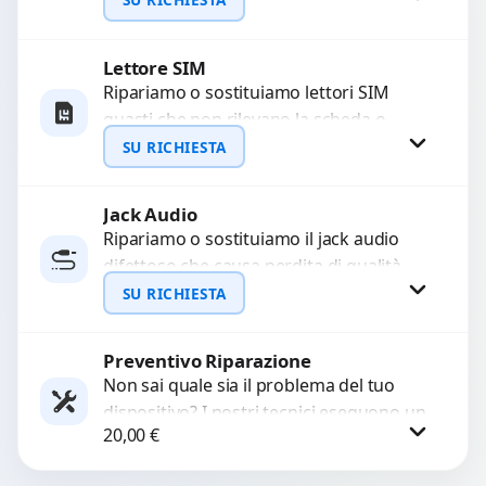
con ricambi...
Lettore SIM
Richiedi Preventivo
Ripariamo o sostituiamo lettori SIM
guasti che non rilevano la scheda o
WhatsApp
interrompono il segnale. Utilizziamo
SU RICHIESTA
ricambi testati e garantiti...
Jack Audio
Richiedi Preventivo
Ripariamo o sostituiamo il jack audio
difettoso che causa perdita di qualità
WhatsApp
sonora o impossibilità di collegare cuffie
SU RICHIESTA
e accessori....
Preventivo Riparazione
Richiedi Preventivo
Non sai quale sia il problema del tuo
dispositivo? I nostri tecnici eseguono un
WhatsApp
20,00
€
check-up completo con strumenti
avanzati per...