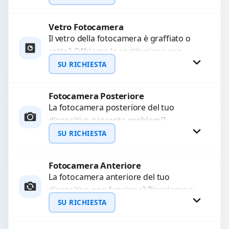
originale. Utilizziamo ricambi di alta
qualità...
Vetro Fotocamera
Richiedi Preventivo
Il vetro della fotocamera è graffiato o
rotto? Offriamo la sostituzione con
WhatsApp
ricambi di alta qualità garantiti per 3
SU RICHIESTA
mesi....
Fotocamera Posteriore
Richiedi Preventivo
La fotocamera posteriore del tuo
dispositivo presenta problemi?
WhatsApp
Interveniamo per risolvere guasti come
SU RICHIESTA
immagini sfocate, messa a fuoco non
funzionante,...
Fotocamera Anteriore
Richiedi Preventivo
La fotocamera anteriore del tuo
dispositivo non funziona? Ripariamo o
WhatsApp
sostituiamo fotocamere guaste con
SU RICHIESTA
problemi come immagini sfocate, messa
a...