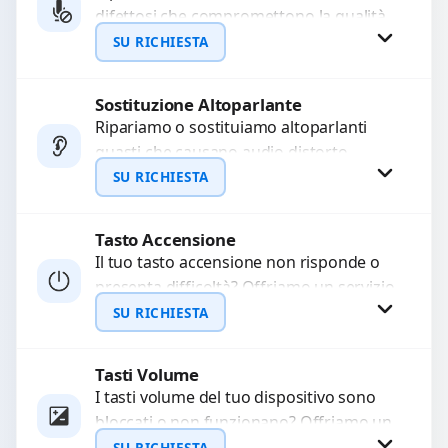
difettosi che compromettono la qualità
WhatsApp
audio delle registrazioni o delle
SU RICHIESTA
chiamate. Diagnosi accurata e ricambi
di...
Sostituzione Altoparlante
Richiedi Preventivo
Ripariamo o sostituiamo altoparlanti
guasti che causano audio distorto,
WhatsApp
basso o assente. Utilizziamo ricambi di
SU RICHIESTA
alta qualità garantiti per 3...
Tasto Accensione
Richiedi Preventivo
Il tuo tasto accensione non risponde o
presenta difficoltà? Offriamo un servizio
WhatsApp
professionale di riparazione o
SU RICHIESTA
sostituzione utilizzando componenti di...
Tasti Volume
Richiedi Preventivo
I tasti volume del tuo dispositivo sono
bloccati o non funzionano? Offriamo un
WhatsApp
servizio di riparazione o sostituzione
SU RICHIESTA