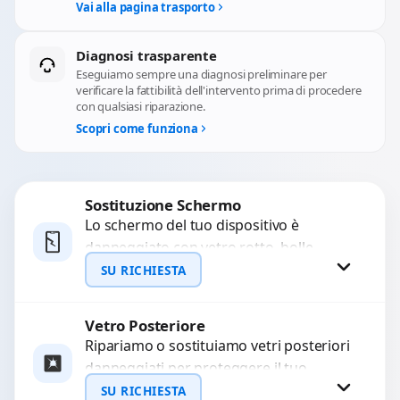
Vai alla pagina trasporto
Diagnosi trasparente
Eseguiamo sempre una diagnosi preliminare per
verificare la fattibilità dell'intervento prima di procedere
con qualsiasi riparazione.
Scopri come funziona
Sostituzione Schermo
Lo schermo del tuo dispositivo è
danneggiato con vetro rotto, bolle,
macchie, schermo nero o pixel morti?
SU RICHIESTA
Sostituiamo schermi completi...
Vetro Posteriore
Richiedi Preventivo
Ripariamo o sostituiamo vetri posteriori
danneggiati per proteggere il tuo
WhatsApp
dispositivo e ripristinare l’estetica
SU RICHIESTA