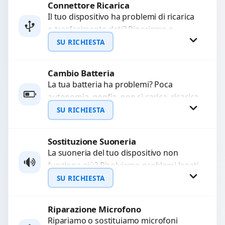
Connettore Ricarica
Richiedi Preventivo
Il tuo dispositivo ha problemi di ricarica
o trasferimento dati? Ripariamo o
WhatsApp
sostituiamo connettori di ricarica guasti,
SU RICHIESTA
rotti, allentati, danneggiati,...
Cambio Batteria
Richiedi Preventivo
La tua batteria ha problemi? Poca
autonomia, gonfia, non si carica, ricarica
WhatsApp
lenta o cicli di ricarica esauriti?
SU RICHIESTA
Sostituiamo la...
Sostituzione Suoneria
Richiedi Preventivo
La suoneria del tuo dispositivo non
funziona più? Risolviamo problemi legati
WhatsApp
a moduli audio difettosi con interventi
SU RICHIESTA
precisi e componenti...
Riparazione Microfono
Richiedi Preventivo
Ripariamo o sostituiamo microfoni