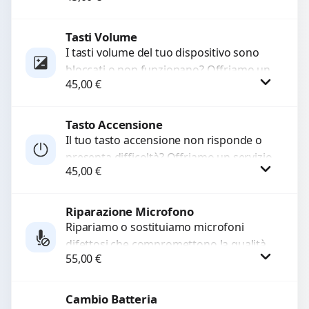
alta qualità garantiti per 3...
Tasti Volume
Procedi
I tasti volume del tuo dispositivo sono
bloccati o non funzionano? Offriamo un
45,00
€
servizio di riparazione o sostituzione
con ricambi...
Tasto Accensione
Procedi
Il tuo tasto accensione non risponde o
presenta difficoltà? Offriamo un servizio
45,00
€
professionale di riparazione o
sostituzione utilizzando componenti di...
Riparazione Microfono
Procedi
Ripariamo o sostituiamo microfoni
difettosi che compromettono la qualità
55,00
€
audio delle registrazioni o delle
chiamate. Diagnosi accurata e ricambi
di...
Cambio Batteria
Procedi