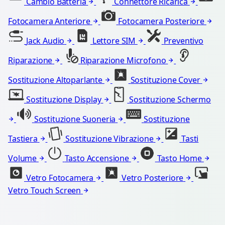
Cambio Batteria
Connettore Ricarica
Fotocamera Anteriore
Fotocamera Posteriore
Jack Audio
Lettore SIM
Preventivo
Riparazione
Riparazione Microfono
Sostituzione Altoparlante
Sostituzione Cover
Sostituzione Display
Sostituzione Schermo
Sostituzione Suoneria
Sostituzione
Tastiera
Sostituzione Vibrazione
Tasti
Volume
Tasto Accensione
Tasto Home
Vetro Fotocamera
Vetro Posteriore
Vetro Touch Screen