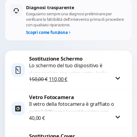
Diagnosi trasparente
Eseguiamo sempre una diagnosi preliminare per
verificare la fattibilità dell'intervento prima di procedere
con qualsiasi riparazione.
Scopri come funziona
Sostituzione Schermo
Lo schermo del tuo dispositivo è
danneggiato con vetro rotto, bolle,
Il prezzo originale era: 150,00 €.
Il prezzo attuale è: 110,00 €.
150,00
€
110,00
€
macchie, schermo nero o pixel morti?
Sostituiamo schermi completi...
Vetro Fotocamera
Procedi
Il vetro della fotocamera è graffiato o
rotto? Offriamo la sostituzione con
40,00
€
ricambi di alta qualità garantiti per 3
mesi....
Sostituzione Cover
Procedi