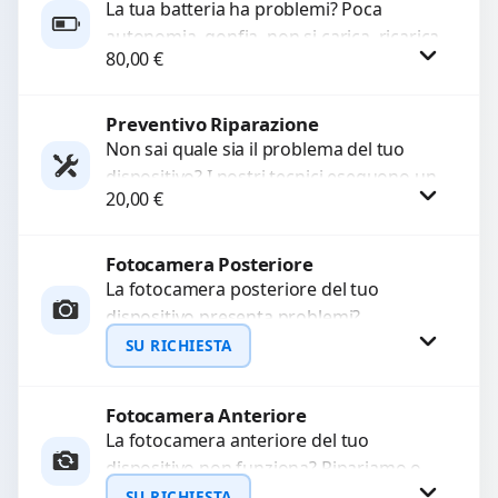
La tua batteria ha problemi? Poca
autonomia, gonfia, non si carica, ricarica
80,00
€
lenta o cicli di ricarica esauriti?
Sostituiamo la...
Preventivo Riparazione
Procedi
Non sai quale sia il problema del tuo
dispositivo? I nostri tecnici eseguono un
20,00
€
check-up completo con strumenti
avanzati per...
Fotocamera Posteriore
Procedi
La fotocamera posteriore del tuo
dispositivo presenta problemi?
Interveniamo per risolvere guasti come
SU RICHIESTA
immagini sfocate, messa a fuoco non
funzionante,...
Fotocamera Anteriore
Richiedi Preventivo
La fotocamera anteriore del tuo
dispositivo non funziona? Ripariamo o
WhatsApp
sostituiamo fotocamere guaste con
SU RICHIESTA