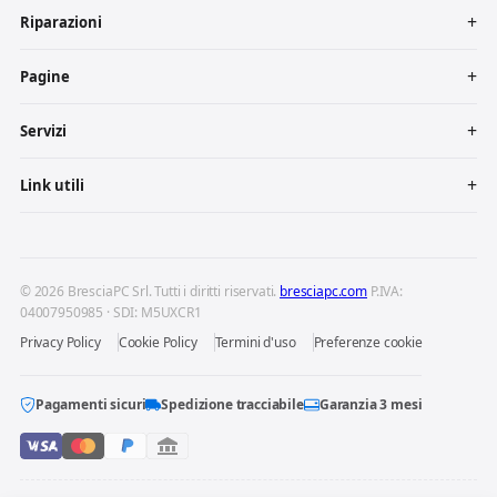
Riparazioni
Pagine
Servizi
Link utili
© 2026 BresciaPC Srl. Tutti i diritti riservati.
bresciapc.com
P.IVA:
04007950985 · SDI: M5UXCR1
Privacy Policy
Cookie Policy
Termini d'uso
Preferenze cookie
Pagamenti sicuri
Spedizione tracciabile
Garanzia 3 mesi