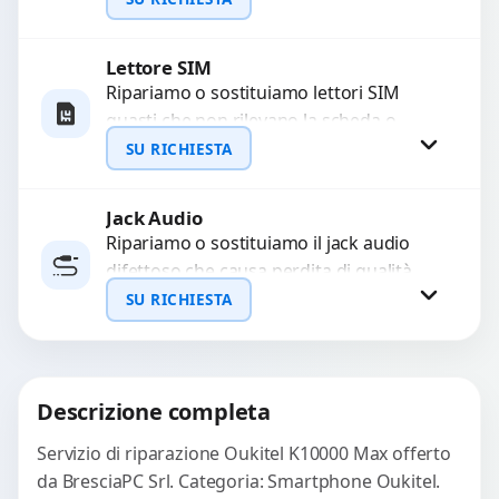
problemi come immagini sfocate, messa
a...
Lettore SIM
Richiedi Preventivo
Ripariamo o sostituiamo lettori SIM
guasti che non rilevano la scheda o
WhatsApp
interrompono il segnale. Utilizziamo
SU RICHIESTA
ricambi testati e garantiti...
Jack Audio
Richiedi Preventivo
Ripariamo o sostituiamo il jack audio
difettoso che causa perdita di qualità
WhatsApp
sonora o impossibilità di collegare cuffie
SU RICHIESTA
e accessori....
Richiedi Preventivo
Descrizione completa
WhatsApp
Servizio di riparazione Oukitel K10000 Max offerto
da BresciaPC Srl. Categoria: Smartphone Oukitel.