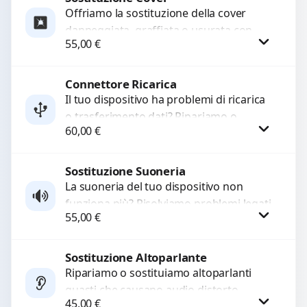
Offriamo la sostituzione della cover
danneggiata, graffiata o usurata con
55,00
€
ricambi di alta qualità e garantiti.
Ripristiniamo l’aspetto estetico e...
Connettore Ricarica
Procedi
Il tuo dispositivo ha problemi di ricarica
o trasferimento dati? Ripariamo o
60,00
€
sostituiamo connettori di ricarica guasti,
rotti, allentati, danneggiati,...
Sostituzione Suoneria
Procedi
La suoneria del tuo dispositivo non
funziona più? Risolviamo problemi legati
55,00
€
a moduli audio difettosi con interventi
precisi e componenti...
Sostituzione Altoparlante
Procedi
Ripariamo o sostituiamo altoparlanti
guasti che causano audio distorto,
45,00
€
basso o assente. Utilizziamo ricambi di