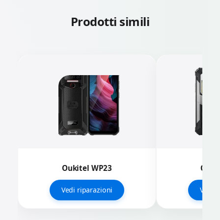
Prodotti simili
Oukitel WP23
Ouki
Vedi riparazioni
Vedi r