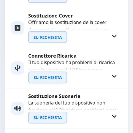
mesi....
Sostituzione Cover
Richiedi Preventivo
Offriamo la sostituzione della cover
danneggiata, graffiata o usurata con
WhatsApp
ricambi di alta qualità e garantiti.
SU RICHIESTA
Ripristiniamo l’aspetto estetico e...
Connettore Ricarica
Richiedi Preventivo
Il tuo dispositivo ha problemi di ricarica
o trasferimento dati? Ripariamo o
WhatsApp
sostituiamo connettori di ricarica guasti,
SU RICHIESTA
rotti, allentati, danneggiati,...
Sostituzione Suoneria
Richiedi Preventivo
La suoneria del tuo dispositivo non
funziona più? Risolviamo problemi legati
WhatsApp
a moduli audio difettosi con interventi
SU RICHIESTA
precisi e componenti...