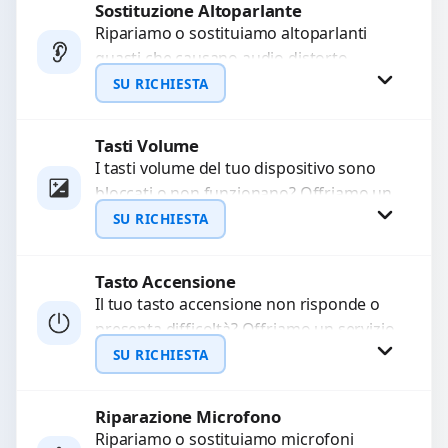
Sostituzione Altoparlante
Richiedi Preventivo
Ripariamo o sostituiamo altoparlanti
guasti che causano audio distorto,
WhatsApp
basso o assente. Utilizziamo ricambi di
SU RICHIESTA
alta qualità garantiti per 3...
Tasti Volume
Richiedi Preventivo
I tasti volume del tuo dispositivo sono
bloccati o non funzionano? Offriamo un
WhatsApp
servizio di riparazione o sostituzione
SU RICHIESTA
con ricambi...
Tasto Accensione
Richiedi Preventivo
Il tuo tasto accensione non risponde o
presenta difficoltà? Offriamo un servizio
WhatsApp
professionale di riparazione o
SU RICHIESTA
sostituzione utilizzando componenti di...
Riparazione Microfono
Richiedi Preventivo
Ripariamo o sostituiamo microfoni