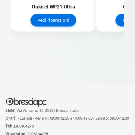
Oukitel WP21 Ultra
Ouki
Vedi riparazioni
Vedi r
Sede:
Via Volturno 16, 25126 Brescia, Italia
Orari:
• Lunedì - Venerdì: 09:00-12:30 e 14:00-19:00 • Sabato: 09:00-12:30
Tel:
3206164278
WhatsApp:
3206164278