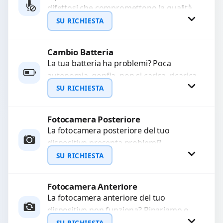
difettosi che compromettono la qualità
WhatsApp
audio delle registrazioni o delle
SU RICHIESTA
chiamate. Diagnosi accurata e ricambi
di...
Cambio Batteria
Richiedi Preventivo
La tua batteria ha problemi? Poca
autonomia, gonfia, non si carica, ricarica
WhatsApp
lenta o cicli di ricarica esauriti?
SU RICHIESTA
Sostituiamo la...
Fotocamera Posteriore
Richiedi Preventivo
La fotocamera posteriore del tuo
dispositivo presenta problemi?
WhatsApp
Interveniamo per risolvere guasti come
SU RICHIESTA
immagini sfocate, messa a fuoco non
funzionante,...
Fotocamera Anteriore
Richiedi Preventivo
La fotocamera anteriore del tuo
dispositivo non funziona? Ripariamo o
WhatsApp
sostituiamo fotocamere guaste con
SU RICHIESTA