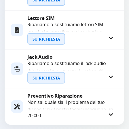
problemi come immagini sfocate, messa
a...
Lettore SIM
Richiedi Preventivo
Ripariamo o sostituiamo lettori SIM
guasti che non rilevano la scheda o
WhatsApp
interrompono il segnale. Utilizziamo
SU RICHIESTA
ricambi testati e garantiti...
Jack Audio
Richiedi Preventivo
Ripariamo o sostituiamo il jack audio
difettoso che causa perdita di qualità
WhatsApp
sonora o impossibilità di collegare cuffie
SU RICHIESTA
e accessori....
Preventivo Riparazione
Richiedi Preventivo
Non sai quale sia il problema del tuo
dispositivo? I nostri tecnici eseguono un
WhatsApp
20,00
€
check-up completo con strumenti
avanzati per...