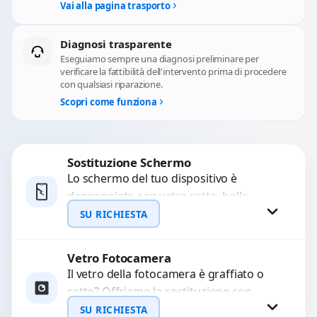
Vai alla pagina trasporto
Diagnosi trasparente
Eseguiamo sempre una diagnosi preliminare per
verificare la fattibilità dell'intervento prima di procedere
con qualsiasi riparazione.
Scopri come funziona
Sostituzione Schermo
Lo schermo del tuo dispositivo è
danneggiato con vetro rotto, bolle,
macchie, schermo nero o pixel morti?
SU RICHIESTA
Sostituiamo schermi completi...
Vetro Fotocamera
Richiedi Preventivo
Il vetro della fotocamera è graffiato o
rotto? Offriamo la sostituzione con
WhatsApp
ricambi di alta qualità garantiti per 3
SU RICHIESTA