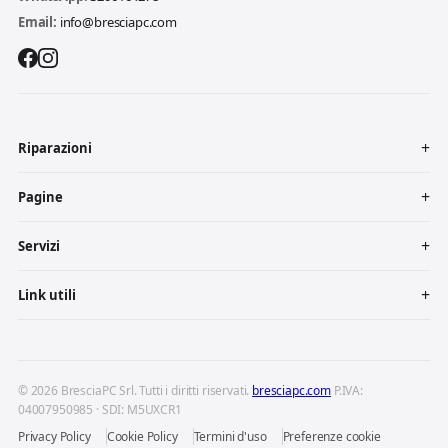
Email:
info@bresciapc.com
Riparazioni
Pagine
Servizi
Link utili
© 2026 BresciaPC Srl. Tutti i diritti riservati.
bresciapc.com
P.IVA:
04007950985 · SDI: M5UXCR1
Privacy Policy
Cookie Policy
Termini d'uso
Preferenze cookie