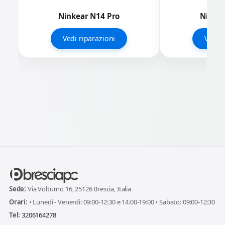
Ninkear N14 Pro
Ninkea
Vedi riparazioni
Vedi r
Sede:
Via Volturno 16, 25126 Brescia, Italia
Orari:
• Lunedì - Venerdì: 09:00-12:30 e 14:00-19:00 • Sabato: 09:00-12:30
Tel:
3206164278