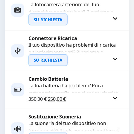
La fotocamera anteriore del tuo
dispositivo non funziona? Ripariamo o
WhatsApp
sostituiamo fotocamere guaste con
SU RICHIESTA
problemi come immagini sfocate, messa
a...
Connettore Ricarica
Richiedi Preventivo
Il tuo dispositivo ha problemi di ricarica
o trasferimento dati? Ripariamo o
WhatsApp
sostituiamo connettori di ricarica guasti,
SU RICHIESTA
rotti, allentati, danneggiati,...
Cambio Batteria
Richiedi Preventivo
La tua batteria ha problemi? Poca
autonomia, gonfia, non si carica, ricarica
WhatsApp
Il prezzo originale era: 350,00 €.
Il prezzo attuale è: 250,00 €.
350,00
€
250,00
€
lenta o cicli di ricarica esauriti?
Sostituiamo la...
Sostituzione Suoneria
Procedi
La suoneria del tuo dispositivo non
funziona più? Risolviamo problemi legati