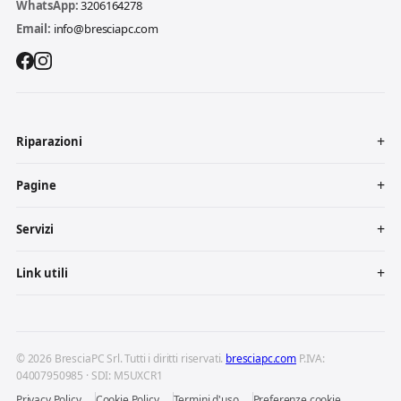
WhatsApp:
3206164278
Email:
info@bresciapc.com
Riparazioni
Pagine
Servizi
Link utili
© 2026 BresciaPC Srl. Tutti i diritti riservati.
bresciapc.com
P.IVA:
04007950985 · SDI: M5UXCR1
Privacy Policy
Cookie Policy
Termini d'uso
Preferenze cookie