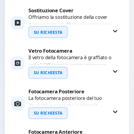
avanzati per...
Sostituzione Cover
Procedi
Offriamo la sostituzione della cover
danneggiata, graffiata o usurata con
ricambi di alta qualità e garantiti.
SU RICHIESTA
Ripristiniamo l’aspetto estetico e...
Vetro Fotocamera
Richiedi Preventivo
Il vetro della fotocamera è graffiato o
rotto? Offriamo la sostituzione con
WhatsApp
ricambi di alta qualità garantiti per 3
SU RICHIESTA
mesi....
Fotocamera Posteriore
Richiedi Preventivo
La fotocamera posteriore del tuo
dispositivo presenta problemi?
WhatsApp
Interveniamo per risolvere guasti come
SU RICHIESTA
immagini sfocate, messa a fuoco non
funzionante,...
Fotocamera Anteriore
Richiedi Preventivo