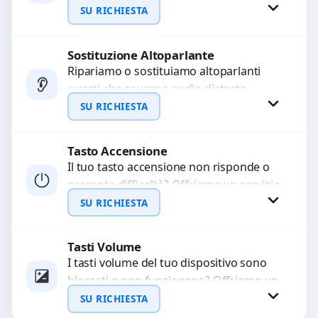
a moduli audio difettosi con interventi
SU RICHIESTA
precisi e componenti...
Sostituzione Altoparlante
Richiedi Preventivo
Ripariamo o sostituiamo altoparlanti
guasti che causano audio distorto,
WhatsApp
basso o assente. Utilizziamo ricambi di
SU RICHIESTA
alta qualità garantiti per 3...
Tasto Accensione
Richiedi Preventivo
Il tuo tasto accensione non risponde o
presenta difficoltà? Offriamo un servizio
WhatsApp
professionale di riparazione o
SU RICHIESTA
sostituzione utilizzando componenti di...
Tasti Volume
Richiedi Preventivo
I tasti volume del tuo dispositivo sono
bloccati o non funzionano? Offriamo un
WhatsApp
servizio di riparazione o sostituzione
SU RICHIESTA
con ricambi...