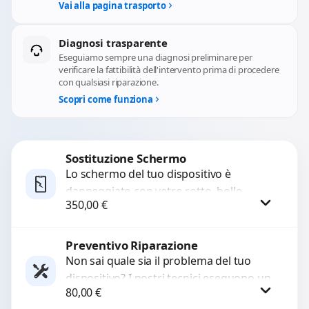
Vai alla pagina trasporto
Diagnosi trasparente
Eseguiamo sempre una diagnosi preliminare per
verificare la fattibilità dell'intervento prima di procedere
con qualsiasi riparazione.
Scopri come funziona
Sostituzione Schermo
Lo schermo del tuo dispositivo è
danneggiato con vetro rotto, bolle,
350,00
€
macchie, schermo nero o pixel morti?
Sostituiamo schermi completi...
Preventivo Riparazione
Procedi
Non sai quale sia il problema del tuo
dispositivo? I nostri tecnici eseguono un
80,00
€
check-up completo con strumenti