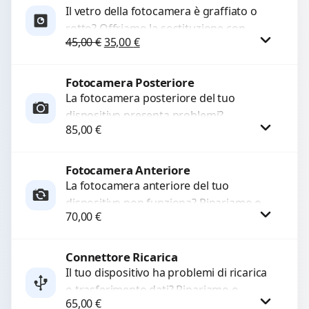
Il vetro della fotocamera è graffiato o
rotto? Offriamo la sostituzione con
Il prezzo originale era: 45,00 €.
Il prezzo attuale è: 35,00 €.
45,00
€
35,00
€
ricambi di alta qualità garantiti per 3
mesi....
Fotocamera Posteriore
Procedi
La fotocamera posteriore del tuo
dispositivo presenta problemi?
85,00
€
Interveniamo per risolvere guasti come
immagini sfocate, messa a fuoco non
funzionante,...
Fotocamera Anteriore
Procedi
La fotocamera anteriore del tuo
dispositivo non funziona? Ripariamo o
70,00
€
sostituiamo fotocamere guaste con
problemi come immagini sfocate, messa
a...
Connettore Ricarica
Procedi
Il tuo dispositivo ha problemi di ricarica
o trasferimento dati? Ripariamo o
65,00
€
sostituiamo connettori di ricarica guasti,