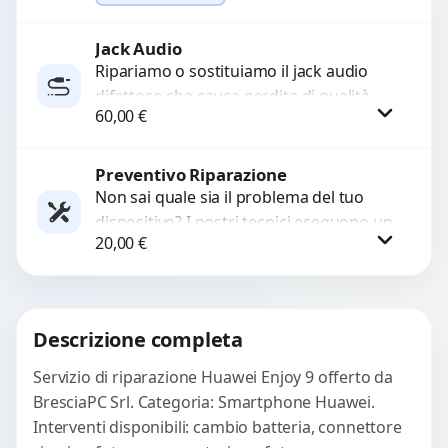
ricambi testati e garantiti...
Jack Audio
Richiedi Preventivo
Ripariamo o sostituiamo il jack audio
difettoso che causa perdita di qualità
WhatsApp
60,00
€
sonora o impossibilità di collegare cuffie
e accessori....
Preventivo Riparazione
Procedi
Non sai quale sia il problema del tuo
dispositivo? I nostri tecnici eseguono un
20,00
€
check-up completo con strumenti
avanzati per...
Procedi
Descrizione completa
Servizio di riparazione Huawei Enjoy 9 offerto da
BresciaPC Srl. Categoria: Smartphone Huawei.
Interventi disponibili: cambio batteria, connettore