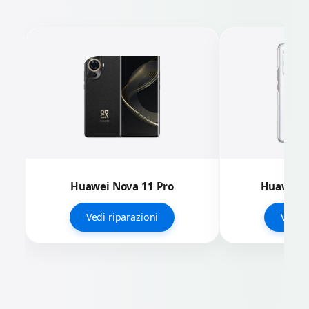
Huawei Nova 11 Pro
Huawei N
Vedi riparazioni
Vedi r