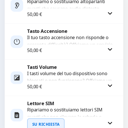
Ripariamo o sostituiamo altoparlanti
guasti che causano audio distorto,
50,00
€
basso o assente. Utilizziamo ricambi di
alta qualità garantiti per 3...
Tasto Accensione
Procedi
Il tuo tasto accensione non risponde o
presenta difficoltà? Offriamo un servizio
50,00
€
professionale di riparazione o
sostituzione utilizzando componenti di...
Tasti Volume
Procedi
I tasti volume del tuo dispositivo sono
bloccati o non funzionano? Offriamo un
50,00
€
servizio di riparazione o sostituzione
con ricambi...
Lettore SIM
Procedi
Ripariamo o sostituiamo lettori SIM
guasti che non rilevano la scheda o
interrompono il segnale. Utilizziamo
SU RICHIESTA