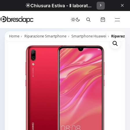
×
☀️
Chiusura Estiva - Il laboratorio resterà chiuso per ferie dal 29/06/2026 al 05/07/2026 compresi.
Home
Riparazione Smartphone
Smartphone Huawei
Riparazio