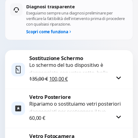
Diagnosi trasparente
Eseguiamo sempre una diagnosi preliminare per
verificare la fattibilità dell'intervento prima di procedere
con qualsiasi riparazione.
Scopri come funziona
Sostituzione Schermo
Lo schermo del tuo dispositivo è
danneggiato con vetro rotto, bolle,
Il prezzo originale era: 135,00 €.
Il prezzo attuale è: 100,00 €.
135,00
€
100,00
€
macchie, schermo nero o pixel morti?
Sostituiamo schermi completi...
Vetro Posteriore
Procedi
Ripariamo o sostituiamo vetri posteriori
danneggiati per proteggere il tuo
60,00
€
dispositivo e ripristinare l’estetica
originale. Utilizziamo ricambi di alta
qualità...
Vetro Fotocamera
Procedi