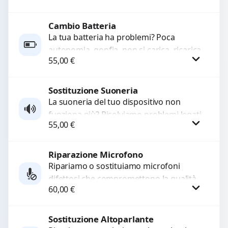
rotti, allentati, danneggiati,...
Cambio Batteria
Procedi
La tua batteria ha problemi? Poca
autonomia, gonfia, non si carica, ricarica
55,00
€
lenta o cicli di ricarica esauriti?
Sostituiamo la...
Sostituzione Suoneria
Procedi
La suoneria del tuo dispositivo non
funziona più? Risolviamo problemi legati
55,00
€
a moduli audio difettosi con interventi
precisi e componenti...
Riparazione Microfono
Procedi
Ripariamo o sostituiamo microfoni
difettosi che compromettono la qualità
60,00
€
audio delle registrazioni o delle
chiamate. Diagnosi accurata e ricambi
di...
Sostituzione Altoparlante
Procedi