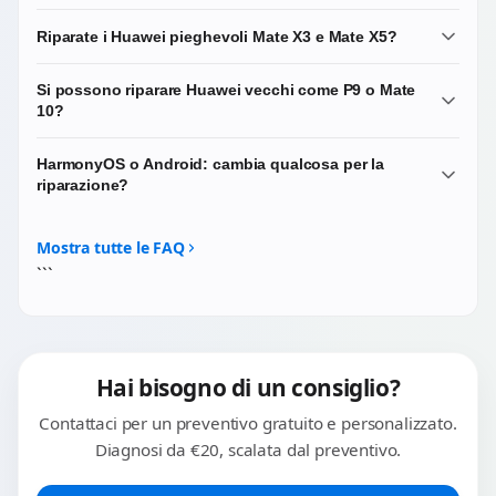
Riparate i Huawei pieghevoli Mate X3 e Mate X5?
Sì, ma sono interventi specialistici. Lavoriamo su
Si possono riparare Huawei vecchi come P9 o Mate
sostituzione del display interno flessibile, sostituzione del
10?
display cover esterno e riparazione della cerniera. Scrivici
prima di portarlo: per i pieghevoli Huawei facciamo
Dipende dalla reperibilità del ricambio specifico. I modelli
HarmonyOS o Android: cambia qualcosa per la
sempre una verifica preliminare di disponibilità del
più datati hanno meno disponibilità sul mercato. Scrivici
riparazione?
ricambio specifico.
il modello esatto e ti diciamo subito se possiamo
intervenire e in che tempi.
No. Le riparazioni hardware (display, batteria, connettore,
fotocamere) sono identiche indipendentemente dal
Mostra tutte le FAQ
sistema operativo. HarmonyOS o EMUI non influenzano in
```
alcun modo le procedure tecniche di riparazione.
Hai bisogno di un consiglio?
Contattaci per un preventivo gratuito e personalizzato.
Diagnosi da €20, scalata dal preventivo.