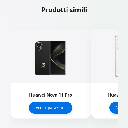
Prodotti simili
Huawei Nova 11 Pro
Huawei N
Vedi riparazioni
Vedi r