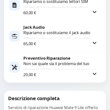
Ripariamo o sostituiamo lettori SIM
guasti che non rilevano la scheda o
60,00
€
interrompono il segnale. Utilizziamo
ricambi testati e garantiti...
Jack Audio
Procedi
Ripariamo o sostituiamo il jack audio
difettoso che causa perdita di qualità
65,00
€
sonora o impossibilità di collegare cuffie
e accessori....
Preventivo Riparazione
Procedi
Non sai quale sia il problema del tuo
dispositivo? I nostri tecnici eseguono un
20,00
€
check-up completo con strumenti
avanzati per...
Procedi
Descrizione completa
Servizio di riparazione Huawei Mate 9 Lite offerto