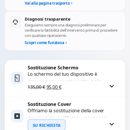
Vai alla pagina trasporto
Diagnosi trasparente
Eseguiamo sempre una diagnosi preliminare per
verificare la fattibilità dell'intervento prima di procedere
con qualsiasi riparazione.
Scopri come funziona
Sostituzione Schermo
Lo schermo del tuo dispositivo è
danneggiato con vetro rotto, bolle,
Il prezzo originale era: 135,00 €.
Il prezzo attuale è: 95,00 €.
135,00
€
95,00
€
macchie, schermo nero o pixel morti?
Sostituiamo schermi completi...
Sostituzione Cover
Procedi
Offriamo la sostituzione della cover
danneggiata, graffiata o usurata con
ricambi di alta qualità e garantiti.
SU RICHIESTA