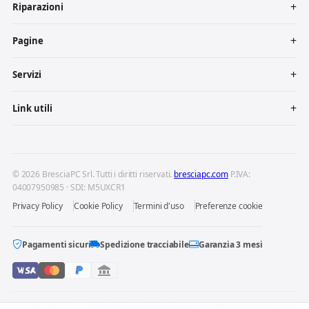
Riparazioni
Pagine
Servizi
Link utili
© 2026 BresciaPC Srl. Tutti i diritti riservati.
bresciapc.com
P.IVA:
04007950985 · SDI: M5UXCR1
Privacy Policy
Cookie Policy
Termini d'uso
Preferenze cookie
Pagamenti sicuri
Spedizione tracciabile
Garanzia 3 mesi
BresciaPC S.r.l. è un centro di riparazione indipendente: non è affiliata