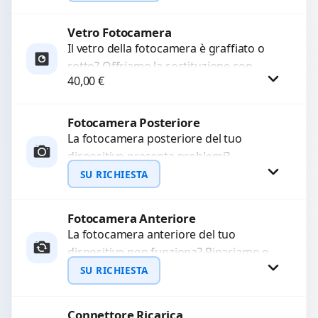
Ripristiniamo l’aspetto estetico e...
Vetro Fotocamera
Richiedi Preventivo
Il vetro della fotocamera è graffiato o
rotto? Offriamo la sostituzione con
WhatsApp
40,00
€
ricambi di alta qualità garantiti per 3
mesi....
Fotocamera Posteriore
Procedi
La fotocamera posteriore del tuo
dispositivo presenta problemi?
Interveniamo per risolvere guasti come
SU RICHIESTA
immagini sfocate, messa a fuoco non
funzionante,...
Fotocamera Anteriore
Richiedi Preventivo
La fotocamera anteriore del tuo
dispositivo non funziona? Ripariamo o
WhatsApp
sostituiamo fotocamere guaste con
SU RICHIESTA
problemi come immagini sfocate, messa
a...
Connettore Ricarica
Richiedi Preventivo