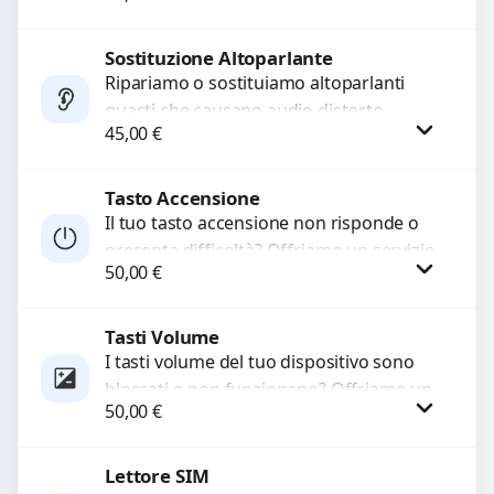
chiamate. Diagnosi accurata e ricambi
di...
Sostituzione Altoparlante
Procedi
Ripariamo o sostituiamo altoparlanti
guasti che causano audio distorto,
45,00
€
basso o assente. Utilizziamo ricambi di
alta qualità garantiti per 3...
Tasto Accensione
Procedi
Il tuo tasto accensione non risponde o
presenta difficoltà? Offriamo un servizio
50,00
€
professionale di riparazione o
sostituzione utilizzando componenti di...
Tasti Volume
Procedi
I tasti volume del tuo dispositivo sono
bloccati o non funzionano? Offriamo un
50,00
€
servizio di riparazione o sostituzione
con ricambi...
Lettore SIM
Procedi