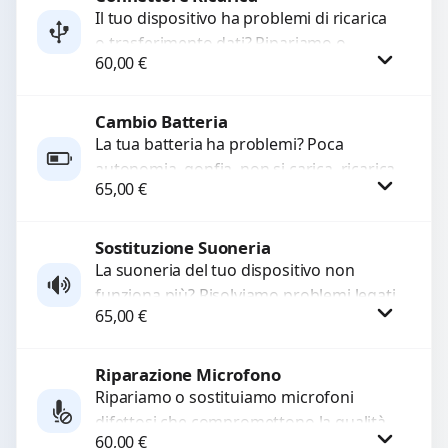
Il tuo dispositivo ha problemi di ricarica
o trasferimento dati? Ripariamo o
WhatsApp
60,00
€
sostituiamo connettori di ricarica guasti,
rotti, allentati, danneggiati,...
Cambio Batteria
Procedi
La tua batteria ha problemi? Poca
autonomia, gonfia, non si carica, ricarica
65,00
€
lenta o cicli di ricarica esauriti?
Sostituiamo la...
Sostituzione Suoneria
Procedi
La suoneria del tuo dispositivo non
funziona più? Risolviamo problemi legati
65,00
€
a moduli audio difettosi con interventi
precisi e componenti...
Riparazione Microfono
Procedi
Ripariamo o sostituiamo microfoni
difettosi che compromettono la qualità
60,00
€
audio delle registrazioni o delle