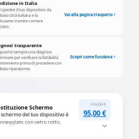
dizione in Italia
 spedire il tuo dispositivo da
Vai alla pagina trasporto
siasi città italiana e lo
ituiamo tramite corriere
ciato.
agnosi trasparente
guiamo sempre una diagnosi
Scopri come funziona
iminare per verificare la fattibilità
l'intervento prima di procedere con
siasi riparazione.
110,00
€
stituzione Schermo
Il prezzo original
Il prezzo a
95,00
€
 schermo del tuo dispositivo è
nneggiato con vetro rotto,
lle, macchie, schermo nero o
xel morti? Sostituiamo schermi