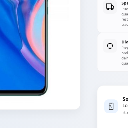
Spe
Puoi
qual
rest
trac
Di
Ese
prel
del
qual
So
Lo
da
bo
pi