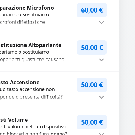
Procedi
mponenti...
parazione Microfono
60,00
€
pariamo o sostituiamo
crofoni difettosi che
mpromettono la qualità audio
lle registrazioni o delle
Procedi
iamate. Diagnosi accurata e
stituzione Altoparlante
50,00
€
pariamo o sostituiamo
cambi di...
toparlanti guasti che causano
dio distorto, basso o assente.
ilizziamo ricambi di alta qualità
Procedi
rantiti per 3...
sto Accensione
50,00
€
 tuo tasto accensione non
sponde o presenta difficoltà?
friamo un servizio
ofessionale di riparazione o
Procedi
stituzione utilizzando
sti Volume
50,00
€
tasti volume del tuo dispositivo
mponenti di...
no bloccati o non funzionano?