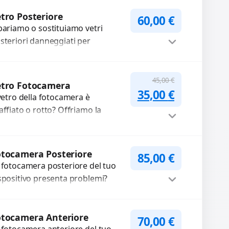
mpleti...
Procedi
tro Posteriore
60,00
€
pariamo o sostituiamo vetri
steriori danneggiati per
oteggere il tuo dispositivo e
pristinare l’estetica originale.
Procedi
ilizziamo ricambi di alta qualità...
45,00
€
etro Fotocamera
Il prezzo original
Il prezzo a
35,00
€
 vetro della fotocamera è
affiato o rotto? Offriamo la
stituzione con ricambi di alta
alità garantiti per 3 mesi....
Procedi
tocamera Posteriore
85,00
€
 fotocamera posteriore del tuo
spositivo presenta problemi?
terveniamo per risolvere guasti
me immagini sfocate, messa a
Procedi
oco non funzionante,...
otocamera Anteriore
70,00
€