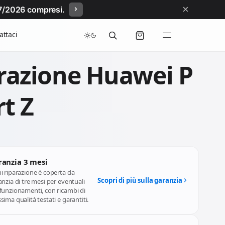
×
/07/2026 compresi.
attaci
razione Huawei P
t Z
ranzia 3 mesi
i riparazione è coperta da
Scopri di più sulla garanzia
nzia di tre mesi per eventuali
funzionamenti, con ricambi di
ima qualità testati e garantiti.