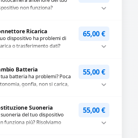
 fotocamera anteriore del tuo
spositivo non funziona?
pariamo o sostituiamo
tocamere guaste con problemi
Procedi
me immagini sfocate, messa a...
nnettore Ricarica
65,00
€
 tuo dispositivo ha problemi di
carica o trasferimento dati?
pariamo o sostituiamo
nnettori di ricarica guasti, rotti,
Procedi
lentati, danneggiati,...
mbio Batteria
55,00
€
 tua batteria ha problemi? Poca
tonomia, gonfia, non si carica,
carica lenta o cicli di ricarica
auriti? Sostituiamo la...
Procedi
stituzione Suoneria
55,00
€
 suoneria del tuo dispositivo
n funziona più? Risolviamo
oblemi legati a moduli audio
fettosi con interventi precisi e