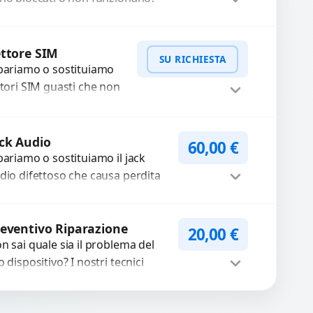
friamo un servizio di
parazione o sostituzione con
Procedi
cambi...
ttore SIM
SU RICHIESTA
pariamo o sostituiamo
ttori SIM guasti che non
levano la scheda o
terrompono il segnale.
WhatsApp
iedi Preventivo
ilizziamo ricambi testati
ck Audio
60,00
€
arantiti...
pariamo o sostituiamo il jack
dio difettoso che causa perdita
 qualità sonora o impossibilità di
llegare cuffie e accessori....
Procedi
eventivo Riparazione
20,00
€
n sai quale sia il problema del
o dispositivo? I nostri tecnici
eguono un check-up completo
n strumenti avanzati per...
Procedi