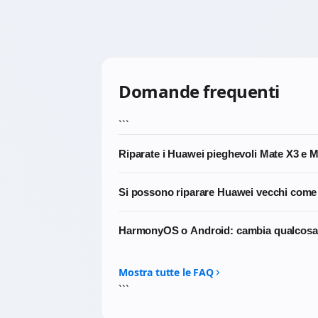
Domande frequenti
```
Riparate i Huawei pieghevoli Mate X3 e 
Sì, ma sono interventi specialistici. Lavori
Si possono riparare Huawei vecchi come
Scrivici prima di portarlo: per i pieghevol
Dipende dalla reperibilità del ricambio spec
HarmonyOS o Android: cambia qualcosa p
possiamo intervenire e in che tempi.
No. Le riparazioni hardware (display, bat
influenzano in alcun modo le procedure te
Mostra tutte le FAQ
```