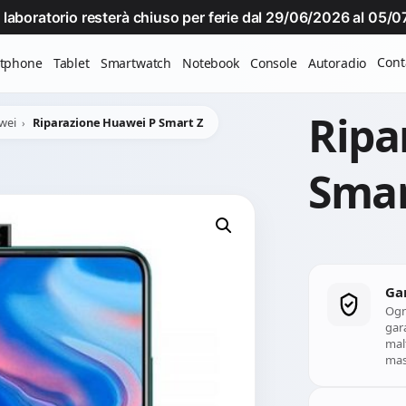
Il laboratorio resterà chiuso per ferie dal 29/06/2026 al 05
Cont
tphone
Tablet
Smartwatch
Notebook
Console
Autoradio
Ripa
wei
Riparazione Huawei P Smart Z
Smar
Ga
Ogn
gara
mal
mass