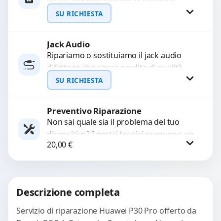
guasti che non rilevano la scheda o
interrompono il segnale. Utilizziamo
SU RICHIESTA
ricambi testati e garantiti...
Jack Audio
Richiedi Preventivo
Ripariamo o sostituiamo il jack audio
difettoso che causa perdita di qualità
WhatsApp
sonora o impossibilità di collegare cuffie
SU RICHIESTA
e accessori....
Preventivo Riparazione
Richiedi Preventivo
Non sai quale sia il problema del tuo
dispositivo? I nostri tecnici eseguono un
WhatsApp
20,00
€
check-up completo con strumenti
avanzati per...
Procedi
Descrizione completa
Servizio di riparazione Huawei P30 Pro offerto da