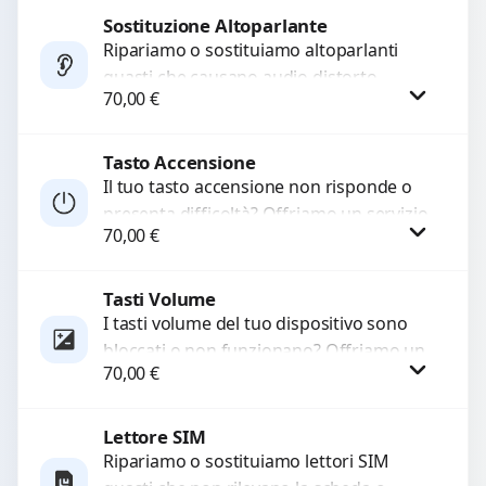
di...
Sostituzione Altoparlante
Procedi
Ripariamo o sostituiamo altoparlanti
guasti che causano audio distorto,
70,00
€
basso o assente. Utilizziamo ricambi di
alta qualità garantiti per 3...
Tasto Accensione
Procedi
Il tuo tasto accensione non risponde o
presenta difficoltà? Offriamo un servizio
70,00
€
professionale di riparazione o
sostituzione utilizzando componenti di...
Tasti Volume
Procedi
I tasti volume del tuo dispositivo sono
bloccati o non funzionano? Offriamo un
70,00
€
servizio di riparazione o sostituzione
con ricambi...
Lettore SIM
Procedi
Ripariamo o sostituiamo lettori SIM