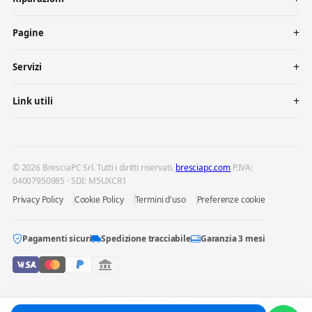
Pagine
Servizi
Link utili
© 2026 BresciaPC Srl. Tutti i diritti riservati.
bresciapc.com
P.IVA:
04007950985 · SDI: M5UXCR1
Privacy Policy
Cookie Policy
Termini d'uso
Preferenze cookie
Pagamenti sicuri
Spedizione tracciabile
Garanzia 3 mesi
BresciaPC S.r.l. è un centro di riparazione indipendente: non è affiliata