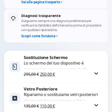
Vai alla pagina trasporto
Diagnosi trasparente
Eseguiamo sempre una diagnosi preliminare per
verificare la fattibilità dell'intervento prima di procedere
con qualsiasi riparazione.
Scopri come funziona
Sostituzione Schermo
Lo schermo del tuo dispositivo è
danneggiato con vetro rotto, bolle,
Il prezzo originale era: 295,00 €.
Il prezzo attuale è: 250,00 €.
295,00
€
250,00
€
macchie, schermo nero o pixel morti?
Sostituiamo schermi completi...
Vetro Posteriore
Procedi
Ripariamo o sostituiamo vetri posteriori
danneggiati per proteggere il tuo
Il prezzo originale era: 135,00 €.
Il prezzo attuale è: 110,00 €.
135,00
€
110,00
€
dispositivo e ripristinare l’estetica