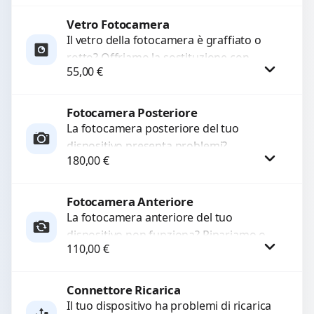
originale. Utilizziamo ricambi di alta
qualità...
Vetro Fotocamera
Procedi
Il vetro della fotocamera è graffiato o
rotto? Offriamo la sostituzione con
55,00
€
ricambi di alta qualità garantiti per 3
mesi....
Fotocamera Posteriore
Procedi
La fotocamera posteriore del tuo
dispositivo presenta problemi?
180,00
€
Interveniamo per risolvere guasti come
immagini sfocate, messa a fuoco non
funzionante,...
Fotocamera Anteriore
Procedi
La fotocamera anteriore del tuo
dispositivo non funziona? Ripariamo o
110,00
€
sostituiamo fotocamere guaste con
problemi come immagini sfocate, messa
a...
Connettore Ricarica
Procedi
Il tuo dispositivo ha problemi di ricarica