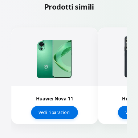
Prodotti simili
Huawei Nova 11
Huawei
Vedi riparazioni
Vedi r