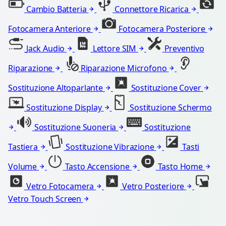
Cambio Batteria
Connettore Ricarica
Fotocamera Anteriore
Fotocamera Posteriore
Jack Audio
Lettore SIM
Preventivo
Riparazione
Riparazione Microfono
Sostituzione Altoparlante
Sostituzione Cover
Sostituzione Display
Sostituzione Schermo
Sostituzione Suoneria
Sostituzione
Tastiera
Sostituzione Vibrazione
Tasti
Volume
Tasto Accensione
Tasto Home
Vetro Fotocamera
Vetro Posteriore
Vetro Touch Screen