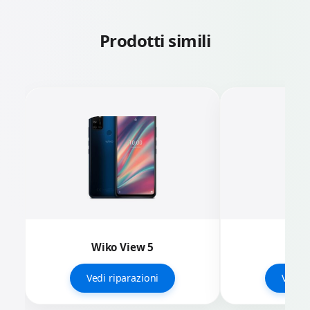
Prodotti simili
Wiko View 5
Wi
Vedi riparazioni
Vedi r