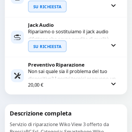
interrompono il segnale. Utilizziamo
SU RICHIESTA
ricambi testati e garantiti...
Jack Audio
Richiedi Preventivo
Ripariamo o sostituiamo il jack audio
difettoso che causa perdita di qualità
WhatsApp
sonora o impossibilità di collegare cuffie
SU RICHIESTA
e accessori....
Preventivo Riparazione
Richiedi Preventivo
Non sai quale sia il problema del tuo
dispositivo? I nostri tecnici eseguono un
WhatsApp
20,00
€
check-up completo con strumenti
avanzati per...
Procedi
Descrizione completa
Servizio di riparazione Wiko View 3 offerto da
BresciaPC Srl. Categoria: Smartphone Wiko.