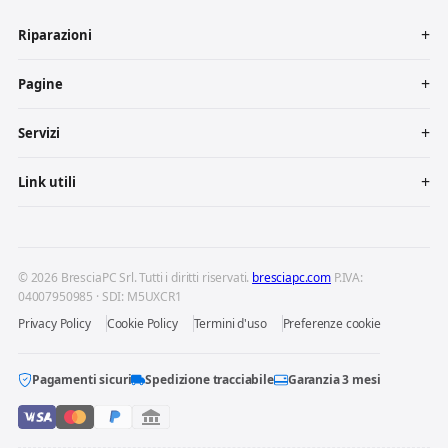
Riparazioni
Pagine
Servizi
Link utili
© 2026 BresciaPC Srl. Tutti i diritti riservati.
bresciapc.com
P.IVA:
04007950985 · SDI: M5UXCR1
Privacy Policy
Cookie Policy
Termini d'uso
Preferenze cookie
Pagamenti sicuri
Spedizione tracciabile
Garanzia 3 mesi