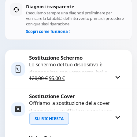
Diagnosi trasparente
Eseguiamo sempre una diagnosi preliminare per
verificare la fattibilità dell'intervento prima di procedere
con qualsiasi riparazione.
Scopri come funziona
Sostituzione Schermo
Lo schermo del tuo dispositivo è
danneggiato con vetro rotto, bolle,
Il prezzo originale era: 120,00 €.
Il prezzo attuale è: 95,00 €.
120,00
€
95,00
€
macchie, schermo nero o pixel morti?
Sostituiamo schermi completi...
Sostituzione Cover
Procedi
Offriamo la sostituzione della cover
danneggiata, graffiata o usurata con
ricambi di alta qualità e garantiti.
SU RICHIESTA
Ripristiniamo l’aspetto estetico e...