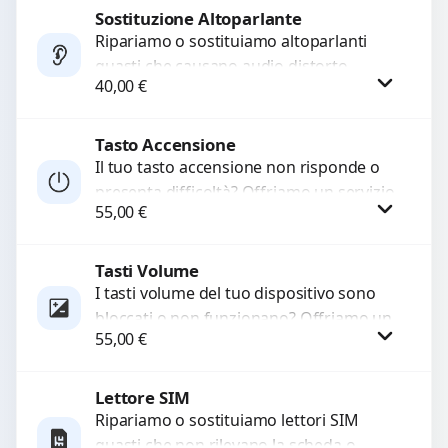
di...
Sostituzione Altoparlante
Procedi
Ripariamo o sostituiamo altoparlanti
guasti che causano audio distorto,
40,00
€
basso o assente. Utilizziamo ricambi di
alta qualità garantiti per 3...
Tasto Accensione
Procedi
Il tuo tasto accensione non risponde o
presenta difficoltà? Offriamo un servizio
55,00
€
professionale di riparazione o
sostituzione utilizzando componenti di...
Tasti Volume
Procedi
I tasti volume del tuo dispositivo sono
bloccati o non funzionano? Offriamo un
55,00
€
servizio di riparazione o sostituzione
con ricambi...
Lettore SIM
Procedi
Ripariamo o sostituiamo lettori SIM
guasti che non rilevano la scheda o