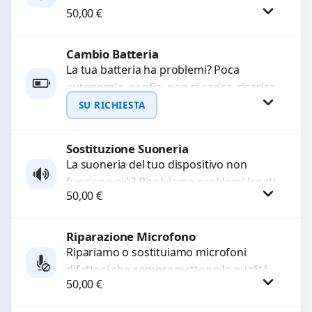
WhatsApp
50,00
€
sostituiamo connettori di ricarica guasti,
rotti, allentati, danneggiati,...
Cambio Batteria
Procedi
La tua batteria ha problemi? Poca
autonomia, gonfia, non si carica, ricarica
lenta o cicli di ricarica esauriti?
SU RICHIESTA
Sostituiamo la...
Sostituzione Suoneria
Richiedi Preventivo
La suoneria del tuo dispositivo non
funziona più? Risolviamo problemi legati
WhatsApp
50,00
€
a moduli audio difettosi con interventi
precisi e componenti...
Riparazione Microfono
Procedi
Ripariamo o sostituiamo microfoni
difettosi che compromettono la qualità
50,00
€
audio delle registrazioni o delle
chiamate. Diagnosi accurata e ricambi