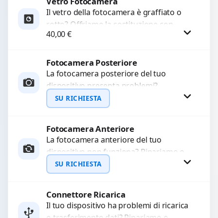
Vetro Fotocamera
Richiedi Preventivo
Il vetro della fotocamera è graffiato o
rotto? Offriamo la sostituzione con
WhatsApp
40,00
€
ricambi di alta qualità garantiti per 3
mesi....
Fotocamera Posteriore
Procedi
La fotocamera posteriore del tuo
dispositivo presenta problemi?
Interveniamo per risolvere guasti come
SU RICHIESTA
immagini sfocate, messa a fuoco non
funzionante,...
Fotocamera Anteriore
Richiedi Preventivo
La fotocamera anteriore del tuo
dispositivo non funziona? Ripariamo o
WhatsApp
sostituiamo fotocamere guaste con
SU RICHIESTA
problemi come immagini sfocate, messa
a...
Connettore Ricarica
Richiedi Preventivo
Il tuo dispositivo ha problemi di ricarica
o trasferimento dati? Ripariamo o