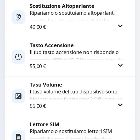
di...
Sostituzione Altoparlante
Procedi
Ripariamo o sostituiamo altoparlanti
guasti che causano audio distorto,
40,00
€
basso o assente. Utilizziamo ricambi di
alta qualità garantiti per 3...
Tasto Accensione
Procedi
Il tuo tasto accensione non risponde o
presenta difficoltà? Offriamo un servizio
55,00
€
professionale di riparazione o
sostituzione utilizzando componenti di...
Tasti Volume
Procedi
I tasti volume del tuo dispositivo sono
bloccati o non funzionano? Offriamo un
55,00
€
servizio di riparazione o sostituzione
con ricambi...
Lettore SIM
Procedi
Ripariamo o sostituiamo lettori SIM
guasti che non rilevano la scheda o