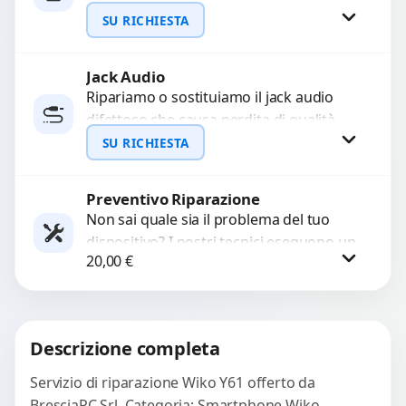
interrompono il segnale. Utilizziamo
SU RICHIESTA
ricambi testati e garantiti...
Jack Audio
Richiedi Preventivo
Ripariamo o sostituiamo il jack audio
difettoso che causa perdita di qualità
WhatsApp
sonora o impossibilità di collegare cuffie
SU RICHIESTA
e accessori....
Preventivo Riparazione
Richiedi Preventivo
Non sai quale sia il problema del tuo
dispositivo? I nostri tecnici eseguono un
WhatsApp
20,00
€
check-up completo con strumenti
avanzati per...
Procedi
Descrizione completa
Servizio di riparazione Wiko Y61 offerto da
BresciaPC Srl. Categoria: Smartphone Wiko.