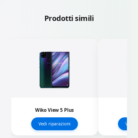
Prodotti simili
Wiko View 5 Plus
Wiko
Vedi riparazioni
Vedi r