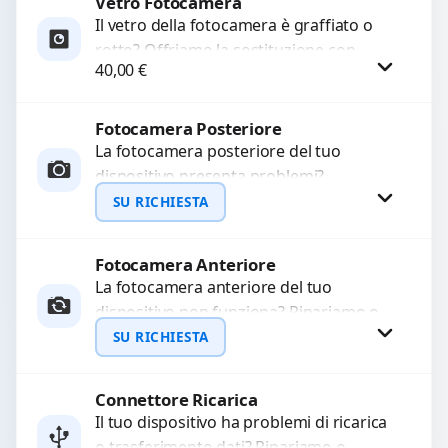
Vetro Fotocamera
Richiedi Preventivo
Il vetro della fotocamera è graffiato o
rotto? Offriamo la sostituzione con
WhatsApp
40,00
€
ricambi di alta qualità garantiti per 3
mesi....
Fotocamera Posteriore
Procedi
La fotocamera posteriore del tuo
dispositivo presenta problemi?
Interveniamo per risolvere guasti come
SU RICHIESTA
immagini sfocate, messa a fuoco non
funzionante,...
Fotocamera Anteriore
Richiedi Preventivo
La fotocamera anteriore del tuo
dispositivo non funziona? Ripariamo o
WhatsApp
sostituiamo fotocamere guaste con
SU RICHIESTA
problemi come immagini sfocate, messa
a...
Connettore Ricarica
Richiedi Preventivo
Il tuo dispositivo ha problemi di ricarica
o trasferimento dati? Ripariamo o