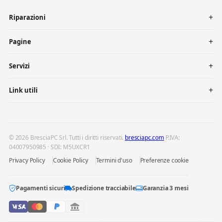
Riparazioni
Pagine
Servizi
Link utili
© 2026 BresciaPC Srl. Tutti i diritti riservati.
bresciapc.com
P.IVA:
04007950985 · SDI: M5UXCR1
Privacy Policy
Cookie Policy
Termini d'uso
Preferenze cookie
Pagamenti sicuri
Spedizione tracciabile
Garanzia 3 mesi