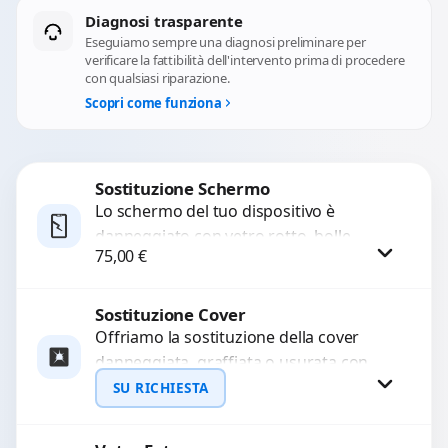
Diagnosi trasparente
Eseguiamo sempre una diagnosi preliminare per
verificare la fattibilità dell'intervento prima di procedere
con qualsiasi riparazione.
Scopri come funziona
Sostituzione Schermo
Lo schermo del tuo dispositivo è
danneggiato con vetro rotto, bolle,
75,00
€
macchie, schermo nero o pixel morti?
Sostituiamo schermi completi...
Sostituzione Cover
Procedi
Offriamo la sostituzione della cover
danneggiata, graffiata o usurata con
ricambi di alta qualità e garantiti.
SU RICHIESTA
Ripristiniamo l’aspetto estetico e...