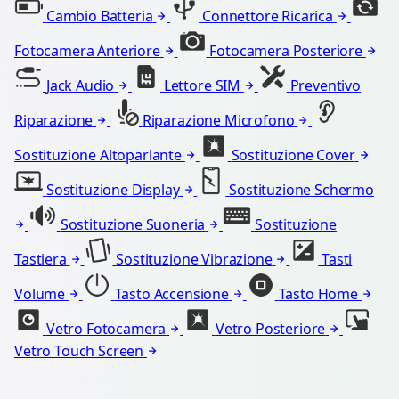
Cambio Batteria
Connettore Ricarica
Fotocamera Anteriore
Fotocamera Posteriore
Jack Audio
Lettore SIM
Preventivo
Riparazione
Riparazione Microfono
Sostituzione Altoparlante
Sostituzione Cover
Sostituzione Display
Sostituzione Schermo
Sostituzione Suoneria
Sostituzione
Tastiera
Sostituzione Vibrazione
Tasti
Volume
Tasto Accensione
Tasto Home
Vetro Fotocamera
Vetro Posteriore
Vetro Touch Screen