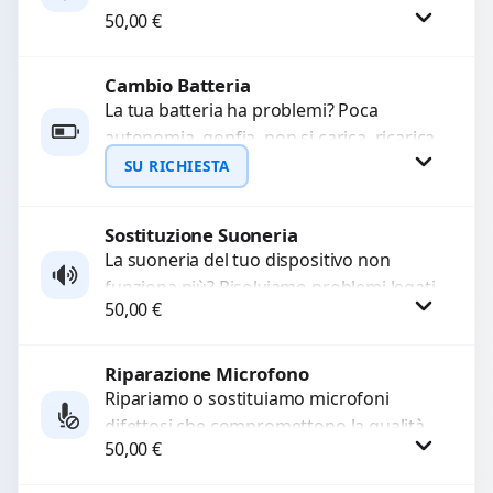
WhatsApp
50,00
€
sostituiamo connettori di ricarica guasti,
rotti, allentati, danneggiati,...
Cambio Batteria
Procedi
La tua batteria ha problemi? Poca
autonomia, gonfia, non si carica, ricarica
lenta o cicli di ricarica esauriti?
SU RICHIESTA
Sostituiamo la...
Sostituzione Suoneria
Richiedi Preventivo
La suoneria del tuo dispositivo non
funziona più? Risolviamo problemi legati
WhatsApp
50,00
€
a moduli audio difettosi con interventi
precisi e componenti...
Riparazione Microfono
Procedi
Ripariamo o sostituiamo microfoni
difettosi che compromettono la qualità
50,00
€
audio delle registrazioni o delle
chiamate. Diagnosi accurata e ricambi