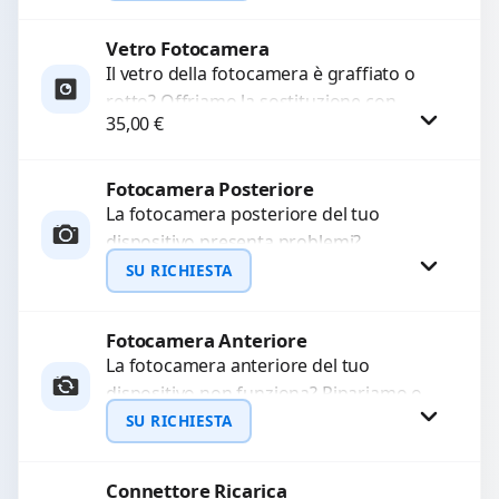
LCD rotto, aloni o colori sbiaditi,...
Vetro Fotocamera
Richiedi Preventivo
Il vetro della fotocamera è graffiato o
rotto? Offriamo la sostituzione con
WhatsApp
35,00
€
ricambi di alta qualità garantiti per 3
mesi....
Fotocamera Posteriore
Procedi
La fotocamera posteriore del tuo
dispositivo presenta problemi?
Interveniamo per risolvere guasti come
SU RICHIESTA
immagini sfocate, messa a fuoco non
funzionante,...
Fotocamera Anteriore
Richiedi Preventivo
La fotocamera anteriore del tuo
dispositivo non funziona? Ripariamo o
WhatsApp
sostituiamo fotocamere guaste con
SU RICHIESTA
problemi come immagini sfocate, messa
a...
Connettore Ricarica
Richiedi Preventivo