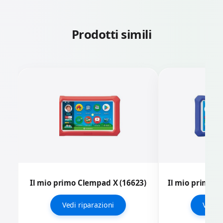
Prodotti simili
Il mio primo Clempad X (16623)
Il mio primo C
Vedi riparazioni
Vedi r