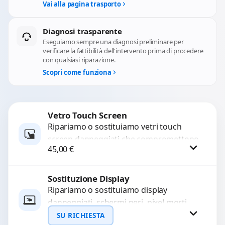
Vai alla pagina trasporto
Diagnosi trasparente
Eseguiamo sempre una diagnosi preliminare per
verificare la fattibilità dell'intervento prima di procedere
con qualsiasi riparazione.
Scopri come funziona
Vetro Touch Screen
Ripariamo o sostituiamo vetri touch
screen danneggiati che compromettono
45,00
€
l’uso del dispositivo. Utilizziamo ricambi
di alta qualità garantiti per 3...
Sostituzione Display
Procedi
Ripariamo o sostituiamo display
danneggiati, schermi neri, pixel morti,
righe sullo schermo, vetro incrinato,
SU RICHIESTA