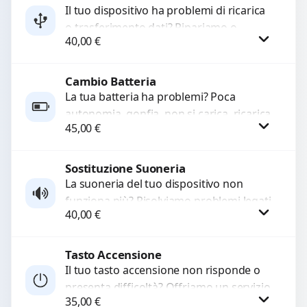
Il tuo dispositivo ha problemi di ricarica
o trasferimento dati? Ripariamo o
WhatsApp
40,00
€
sostituiamo connettori di ricarica guasti,
rotti, allentati, danneggiati,...
Cambio Batteria
Procedi
La tua batteria ha problemi? Poca
autonomia, gonfia, non si carica, ricarica
45,00
€
lenta o cicli di ricarica esauriti?
Sostituiamo la...
Sostituzione Suoneria
Procedi
La suoneria del tuo dispositivo non
funziona più? Risolviamo problemi legati
40,00
€
a moduli audio difettosi con interventi
precisi e componenti...
Tasto Accensione
Procedi
Il tuo tasto accensione non risponde o
presenta difficoltà? Offriamo un servizio
35,00
€
professionale di riparazione o