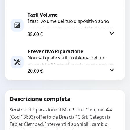
sostituzione utilizzando componenti di...
Tasti Volume
Procedi
I tasti volume del tuo dispositivo sono
bloccati o non funzionano? Offriamo un
35,00
€
servizio di riparazione o sostituzione
con ricambi...
Preventivo Riparazione
Procedi
Non sai quale sia il problema del tuo
dispositivo? I nostri tecnici eseguono un
20,00
€
check-up completo con strumenti
avanzati per...
Procedi
Descrizione completa
Servizio di riparazione Il Mio Primo Clempad 4.4
(Cod 13693) offerto da BresciaPC Srl. Categoria:
Tablet Clempad. Interventi disponibili: cambio