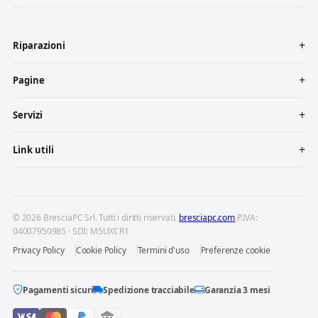
Riparazioni
Pagine
Servizi
Link utili
© 2026 BresciaPC Srl. Tutti i diritti riservati.
bresciapc.com
P.IVA:
04007950985 · SDI: M5UXCR1
Privacy Policy
Cookie Policy
Termini d'uso
Preferenze cookie
Pagamenti sicuri
Spedizione tracciabile
Garanzia 3 mesi