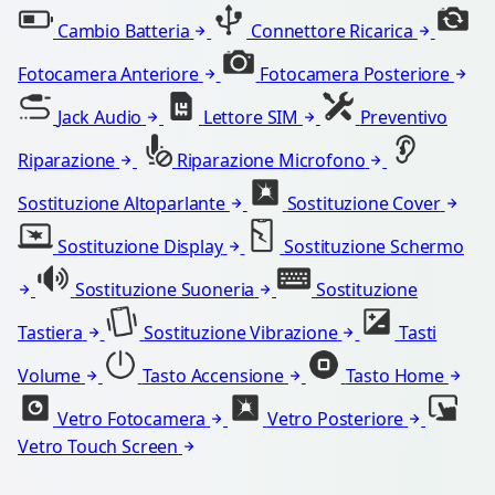
Cambio Batteria
Connettore Ricarica
Fotocamera Anteriore
Fotocamera Posteriore
Jack Audio
Lettore SIM
Preventivo
Riparazione
Riparazione Microfono
Sostituzione Altoparlante
Sostituzione Cover
Sostituzione Display
Sostituzione Schermo
Sostituzione Suoneria
Sostituzione
Tastiera
Sostituzione Vibrazione
Tasti
Volume
Tasto Accensione
Tasto Home
Vetro Fotocamera
Vetro Posteriore
Vetro Touch Screen