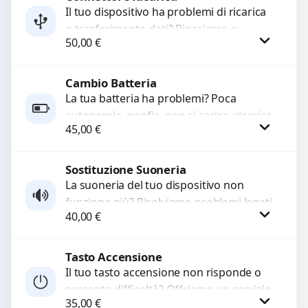
Il tuo dispositivo ha problemi di ricarica
o trasferimento dati? Ripariamo o
WhatsApp
50,00
€
sostituiamo connettori di ricarica guasti,
rotti, allentati, danneggiati,...
Cambio Batteria
Procedi
La tua batteria ha problemi? Poca
autonomia, gonfia, non si carica, ricarica
45,00
€
lenta o cicli di ricarica esauriti?
Sostituiamo la...
Sostituzione Suoneria
Procedi
La suoneria del tuo dispositivo non
funziona più? Risolviamo problemi legati
40,00
€
a moduli audio difettosi con interventi
precisi e componenti...
Tasto Accensione
Procedi
Il tuo tasto accensione non risponde o
presenta difficoltà? Offriamo un servizio
35,00
€
professionale di riparazione o