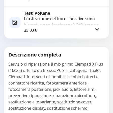
sostituzione utilizzando componenti di...
Tasti Volume
Procedi
I tasti volume del tuo dispositivo sono
bloccati o non funzionano? Offriamo un
35,00
€
servizio di riparazione o sostituzione
con ricambi...
Procedi
Descrizione completa
Servizio di riparazione Il mio primo Clempad X Plus
(16625) offerto da BresciaPC Srl. Categoria: Tablet
Clempad. Interventi disponibili: cambio batteria,
connettore ricarica, fotocamera anteriore,
fotocamera posteriore, jack audio, lettore sim,
preventivo riparazione, riparazione microfono,
sostituzione altoparlante, sostituzione cover,
sostituzione display, sostituzione schermo,