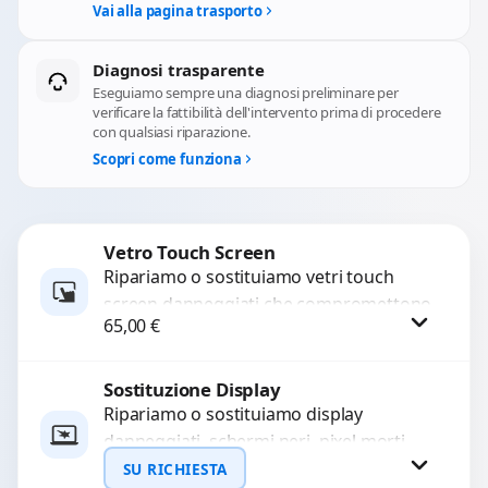
Vai alla pagina trasporto
Diagnosi trasparente
Eseguiamo sempre una diagnosi preliminare per
verificare la fattibilità dell'intervento prima di procedere
con qualsiasi riparazione.
Scopri come funziona
Vetro Touch Screen
Ripariamo o sostituiamo vetri touch
screen danneggiati che compromettono
65,00
€
l’uso del dispositivo. Utilizziamo ricambi
di alta qualità garantiti per 3...
Sostituzione Display
Procedi
Ripariamo o sostituiamo display
danneggiati, schermi neri, pixel morti,
righe sullo schermo, vetro incrinato,
SU RICHIESTA