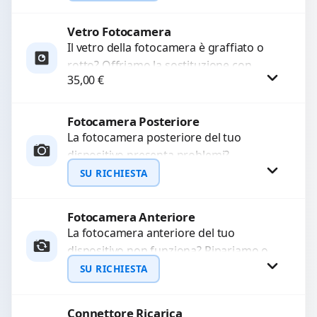
LCD rotto, aloni o colori sbiaditi,...
Vetro Fotocamera
Richiedi Preventivo
Il vetro della fotocamera è graffiato o
rotto? Offriamo la sostituzione con
WhatsApp
35,00
€
ricambi di alta qualità garantiti per 3
mesi....
Fotocamera Posteriore
Procedi
La fotocamera posteriore del tuo
dispositivo presenta problemi?
Interveniamo per risolvere guasti come
SU RICHIESTA
immagini sfocate, messa a fuoco non
funzionante,...
Fotocamera Anteriore
Richiedi Preventivo
La fotocamera anteriore del tuo
dispositivo non funziona? Ripariamo o
WhatsApp
sostituiamo fotocamere guaste con
SU RICHIESTA
problemi come immagini sfocate, messa
a...
Connettore Ricarica
Richiedi Preventivo