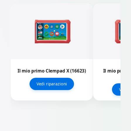
Il mio primo Clempad X (16623)
Il mio primo
(1
Vedi riparazioni
Vedi r