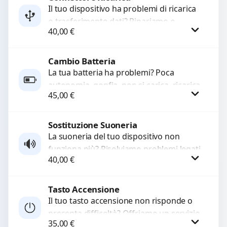
Il tuo dispositivo ha problemi di ricarica
o trasferimento dati? Ripariamo o
WhatsApp
40,00
€
sostituiamo connettori di ricarica guasti,
rotti, allentati, danneggiati,...
Cambio Batteria
Procedi
La tua batteria ha problemi? Poca
autonomia, gonfia, non si carica, ricarica
45,00
€
lenta o cicli di ricarica esauriti?
Sostituiamo la...
Sostituzione Suoneria
Procedi
La suoneria del tuo dispositivo non
funziona più? Risolviamo problemi legati
40,00
€
a moduli audio difettosi con interventi
precisi e componenti...
Tasto Accensione
Procedi
Il tuo tasto accensione non risponde o
presenta difficoltà? Offriamo un servizio
35,00
€
professionale di riparazione o