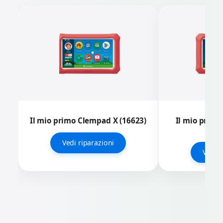
Il mio primo Clempad X (16623)
Il mio primo
(1
Vedi riparazioni
Vedi r