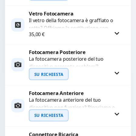
LCD rotto, aloni o colori sbiaditi,...
Vetro Fotocamera
Richiedi Preventivo
Il vetro della fotocamera è graffiato o
rotto? Offriamo la sostituzione con
WhatsApp
35,00
€
ricambi di alta qualità garantiti per 3
mesi....
Fotocamera Posteriore
Procedi
La fotocamera posteriore del tuo
dispositivo presenta problemi?
Interveniamo per risolvere guasti come
SU RICHIESTA
immagini sfocate, messa a fuoco non
funzionante,...
Fotocamera Anteriore
Richiedi Preventivo
La fotocamera anteriore del tuo
dispositivo non funziona? Ripariamo o
WhatsApp
sostituiamo fotocamere guaste con
SU RICHIESTA
problemi come immagini sfocate, messa
a...
Connettore Ricarica
Richiedi Preventivo