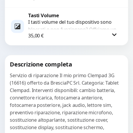
sostituzione utilizzando componenti di...
Tasti Volume
Procedi
I tasti volume del tuo dispositivo sono
bloccati o non funzionano? Offriamo un
35,00
€
servizio di riparazione o sostituzione
con ricambi...
Procedi
Descrizione completa
Servizio di riparazione Il mio primo Clempad 3G
(16616) offerto da BresciaPC Srl. Categoria: Tablet
Clempad. Interventi disponibili: cambio batteria,
connettore ricarica, fotocamera anteriore,
fotocamera posteriore, jack audio, lettore sim,
preventivo riparazione, riparazione microfono,
sostituzione altoparlante, sostituzione cover,
sostituzione display, sostituzione schermo,