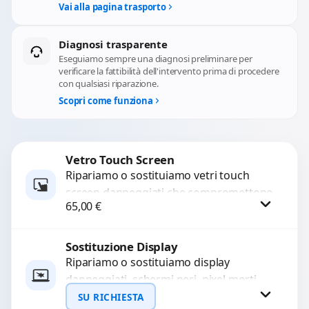
Vai alla pagina trasporto
Diagnosi trasparente
Eseguiamo sempre una diagnosi preliminare per
verificare la fattibilità dell'intervento prima di procedere
con qualsiasi riparazione.
Scopri come funziona
Vetro Touch Screen
Ripariamo o sostituiamo vetri touch
screen danneggiati che compromettono
65,00
€
l’uso del dispositivo. Utilizziamo ricambi
di alta qualità garantiti per 3...
Sostituzione Display
Procedi
Ripariamo o sostituiamo display
danneggiati, schermi neri, pixel morti,
righe sullo schermo, vetro incrinato,
SU RICHIESTA