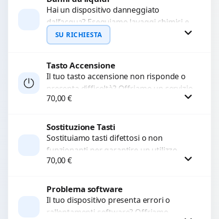
Hai un dispositivo danneggiato
dall’acqua? Eseguiamo lavaggi chimici e
WhatsApp
pulizia agli ultrasuoni per rimuovere
SU RICHIESTA
ossidazioni, ripristinare i circuiti e
recuperare...
Tasto Accensione
Richiedi Preventivo
Il tuo tasto accensione non risponde o
presenta difficoltà? Offriamo un servizio
WhatsApp
70,00
€
professionale di riparazione o
sostituzione utilizzando componenti di...
Sostituzione Tasti
Procedi
Sostituiamo tasti difettosi o non
funzionanti per garantire un utilizzo
70,00
€
fluido del dispositivo. Utilizziamo
ricambi di alta qualità garantiti per...
Problema software
Procedi
Il tuo dispositivo presenta errori o
rallentamenti software? Offriamo