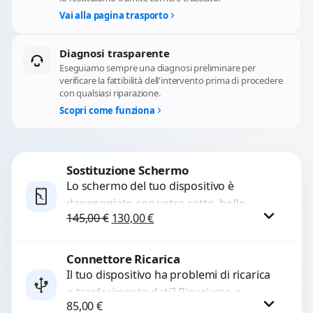
Vai alla pagina trasporto
Diagnosi trasparente
Eseguiamo sempre una diagnosi preliminare per
verificare la fattibilità dell'intervento prima di procedere
con qualsiasi riparazione.
Scopri come funziona
Sostituzione Schermo
Lo schermo del tuo dispositivo è
danneggiato con vetro rotto, bolle,
Il prezzo originale era: 145,00 €.
Il prezzo attuale è: 130,00 €.
145,00
€
130,00
€
macchie, schermo nero o pixel morti?
Sostituiamo schermi completi...
Connettore Ricarica
Procedi
Il tuo dispositivo ha problemi di ricarica
o trasferimento dati? Ripariamo o
85,00
€
sostituiamo connettori di ricarica guasti,