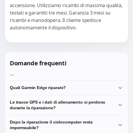
accensione. Utilizziamo ricambi di massima qualità,
testati e garantiti tre mesi. Garanzia 3 mesi su
ricambi e manodopera. Il cliente spedisce
autonomamente il dispositivo.
Domande frequenti
```
Quali Garmin Edge riparate?
Lavoriamo sulla maggior parte della gamma Edge: 520,
Le tracce GPS e i dati di allenamento si perdono
530, 540, 820, 830, 840, 1030, 1040, 1050, Edge Explore.
durante la riparazione?
Per modelli più datati (Edge 500, 510, 800, 810) la
fattibilità dipende dalla disponibilità del ricambio. Scrivici
No. Le tracce GPS e gli allenamenti registrati sono salvati
Dopo la riparazione il ciclocomputer resta
il modello esatto per verifica.
nella memoria interna del ciclocomputer e non vengono
impermeabile?
toccati durante la sostituzione di vetro, display, batteria o