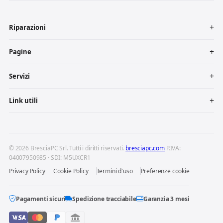
Riparazioni
Pagine
Servizi
Link utili
© 2026 BresciaPC Srl. Tutti i diritti riservati.
bresciapc.com
P.IVA:
04007950985 · SDI: M5UXCR1
Privacy Policy
Cookie Policy
Termini d'uso
Preferenze cookie
Pagamenti sicuri
Spedizione tracciabile
Garanzia 3 mesi