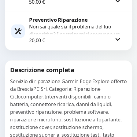
50,00
€
diagnosi approfondite e soluzioni rapide
per ripristinare prestazioni ottimali.
Risolviamo problemi...
Preventivo Riparazione
Procedi
Non sai quale sia il problema del tuo
dispositivo? I nostri tecnici eseguono un
20,00
€
check-up completo con strumenti
avanzati per...
Procedi
Descrizione completa
Servizio di riparazione Garmin Edge Explore offerto
da BresciaPC Srl. Categoria: Riparazione
Ciclocomputer. Interventi disponibili: cambio
batteria, connettore ricarica, danni da liquidi,
preventivo riparazione, problema software,
riparazione microfono, sostituzione altoparlante,
sostituzione cover, sostituzione schermo,
sostituzione suoneria, sostituzione tasti, tasto