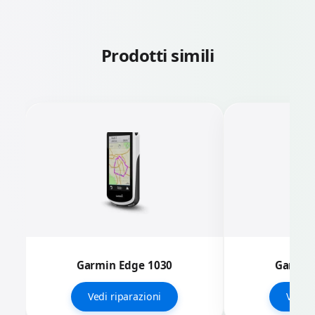
Prodotti simili
Garmin Edge 1030
Garmin
Vedi riparazioni
Vedi r