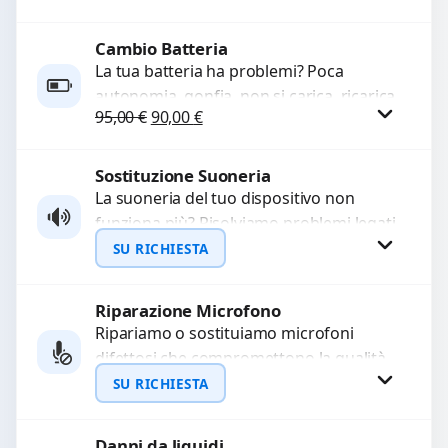
rotti, allentati, danneggiati,...
Cambio Batteria
Procedi
La tua batteria ha problemi? Poca
autonomia, gonfia, non si carica, ricarica
Il prezzo originale era: 95,00 €.
Il prezzo attuale è: 90,00 €.
95,00
€
90,00
€
lenta o cicli di ricarica esauriti?
Sostituiamo la...
Sostituzione Suoneria
Procedi
La suoneria del tuo dispositivo non
funziona più? Risolviamo problemi legati
a moduli audio difettosi con interventi
SU RICHIESTA
precisi e componenti...
Riparazione Microfono
Richiedi Preventivo
Ripariamo o sostituiamo microfoni
difettosi che compromettono la qualità
WhatsApp
audio delle registrazioni o delle
SU RICHIESTA
chiamate. Diagnosi accurata e ricambi
di...
Danni da liquidi
Richiedi Preventivo