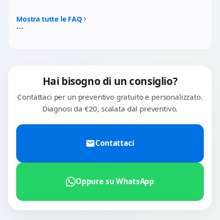
connettori. Tuttavia ti consigliamo sempre di
No. Per nessun ciclocomputer riparato possiamo
sincronizzare con Garmin Connect, Wahoo App o Strava
garantire il mantenimento dell'impermeabilità IPX7
Mostra tutte le FAQ
prima della riparazione, come precauzione.
originale. Le guarnizioni perimetrali sono progettate per
```
un'unica applicazione in fabbrica. Ti consigliamo di
evitare l'uso sotto pioggia battente prolungata.
Hai bisogno di un consiglio?
Contattaci per un preventivo gratuito e personalizzato.
Diagnosi da €20, scalata dal preventivo.
Contattaci
Oppure su WhatsApp